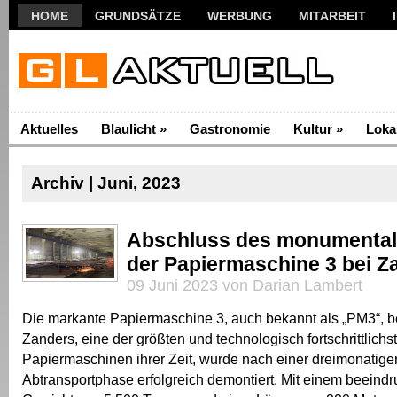
HOME
GRUNDSÄTZE
WERBUNG
MITARBEIT
Aktuelles
Blaulicht
»
Gastronomie
Kultur
»
Loka
Archiv | Juni, 2023
Abschluss des monumenta
der Papiermaschine 3 bei Z
09 Juni 2023 von Darian Lambert
Die markante Papiermaschine 3, auch bekannt als „PM3“, b
Zanders, eine der größten und technologisch fortschrittlichs
Papiermaschinen ihrer Zeit, wurde nach einer dreimonatig
Abtransportphase erfolgreich demontiert. Mit einem beeind