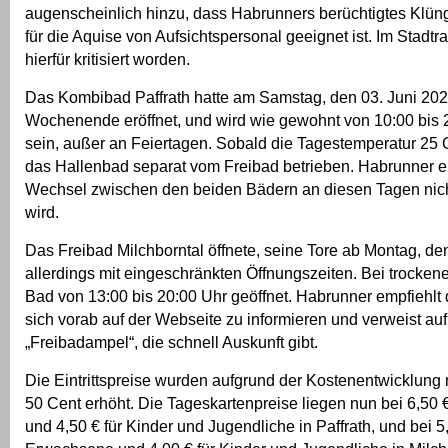
augenscheinlich hinzu, dass Habrunners berüchtigtes Klün
für die Aquise von Aufsichtspersonal geeignet ist. Im Stadtr
hierfür kritisiert worden.
Das Kombibad Paffrath hatte am Samstag, den 03. Juni 202
Wochenende eröffnet, und wird wie gewohnt von 10:00 bis 2
sein, außer an Feiertagen. Sobald die Tagestemperatur 25 G
das Hallenbad separat vom Freibad betrieben. Habrunner erk
Wechsel zwischen den beiden Bädern an diesen Tagen nich
wird.
Das Freibad Milchborntal öffnete, seine Tore ab Montag, de
allerdings mit eingeschränkten Öffnungszeiten. Bei trocken
Bad von 13:00 bis 20:00 Uhr geöffnet. Habrunner empfiehlt
sich vorab auf der Webseite zu informieren und verweist auf
„Freibadampel“, die schnell Auskunft gibt.
Die Eintrittspreise wurden aufgrund der Kostenentwicklun
50 Cent erhöht. Die Tageskartenpreise liegen nun bei 6,50
und 4,50 € für Kinder und Jugendliche in Paffrath, und bei 5,