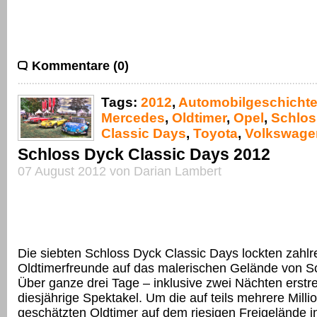
Kommentare (0)
Tags:
2012
,
Automobilgeschicht
Mercedes
,
Oldtimer
,
Opel
,
Schlos
Classic Days
,
Toyota
,
Volkswage
Schloss Dyck Classic Days 2012
07 August 2012 von Darian Lambert
Die siebten Schloss Dyck Classic Days lockten zahlr
Oldtimerfreunde auf das malerischen Gelände von S
Über ganze drei Tage – inklusive zwei Nächten erstr
diesjährige Spektakel. Um die auf teils mehrere Mill
geschätzten Oldtimer auf dem riesigen Freigelände 