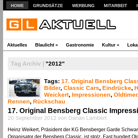
HOME
GRUNDSÄTZE
WERBUNG
MITARBEIT
Aktuelles
Blaulicht
»
Gastronomie
Kultur
»
Loka
Tag Archiv |
"2012"
Tags:
17. Original Bensberg Clas
Bilder
,
Classic Cars
,
Eindrücke
,
H
Weickert
,
Impressionen
,
Oldtimer
Rennen
,
Rückschau
17. Original Bensberg Classic Impress
20 September 2012 von Darian Lambert
Heinz Weikert, Präsident der KG Bensberger Garde Schwa
Organisator der Bensberg Classic, ist stolz. Fast hundert Ol