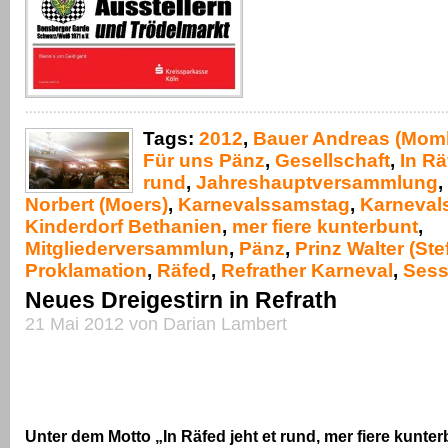
Tags:
2012
,
Bauer Andreas (Mom
Für uns Pänz
,
Gesellschaft
,
In Rä
rund
,
Jahreshauptversammlung
,
Norbert (Moers)
,
Karnevalssamstag
,
Karneval
Kinderdorf Bethanien
,
mer fiere kunterbunt
,
Mitgliederversammlun
,
Pänz
,
Prinz Walter (Ste
Proklamation
,
Räfed
,
Refrather Karneval
,
Sess
Neues Dreigestirn in Refrath
21 Mai 2012 von Darian Lambert
Unter dem Motto „In Räfed jeht et rund, mer fiere kunter