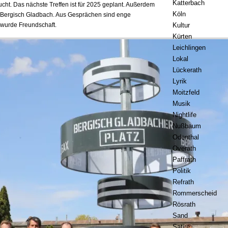
Katterbach
cht. Das nächste Treffen ist für 2025 geplant. Außerdem
Köln
 Bergisch Gladbach. Aus Gesprächen sind enge
 wurde Freundschaft.
Kultur
Kürten
Leichlingen
Lokal
Lückerath
Lyrik
Moitzfeld
Musik
Nightlife
Nußbaum
Odenthal
Overath
Paffrath
Politik
Refrath
Rommerscheid
Rösrath
Sand
Satire