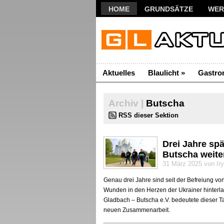
HOME
GRUNDSÄTZE
WER
Aktuelles
Blaulicht
»
Gastro
Archiv |
Butscha
RSS dieser Sektion
Drei Jahre spä
Butscha weite
31 März 2025 von Ir
Genau drei Jahre sind seit der Befreiung vo
Wunden in den Herzen der Ukrainer hinterla
Gladbach – Butscha e.V. bedeutete dieser T
neuen Zusammenarbeit.