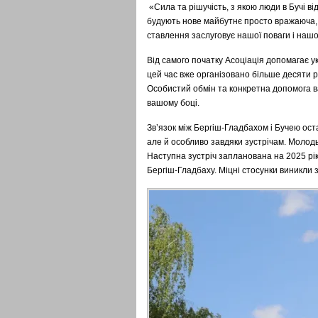
«Сила та рішучість, з якою люди в Бучі в
будують нове майбутнє просто вражаюча, –
ставлення заслуговує нашої поваги і нашо
Від самого початку Асоціація допомагає у
цей час вже організовано більше десяти р
Особистий обмін та конкретна допомога важ
вашому боці.
Зв’язок між Бергіш-Гладбахом і Бучею оста
але й особливо завдяки зустрічам. Молодь 
Наступна зустріч запланована на 2025 рік.
Бергіш-Гладбаху. Міцні стосунки виникли 