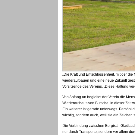
„Die Kraft und Entschlossenheit, mit der die
wiederaufbauen und eine neue Zukunft gestal
Vorsitzende des Vereins. „Diese Haltung ve
Von Anfang an begleitet der Verein die Men
Wiederaufbaus von Butscha. In dieser Zeit wu
Ein weiterer ist gerade unterwegs. Persönlic
wichtig, sondern auch, weil sie ein Zeichen s
Die Verbindung zwischen Bergisch Gladbach u
nur durch Transporte, sondern vor allem d