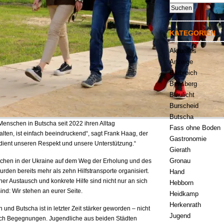
nach:
KATEGORIEN
Aktuelles
Anzeige
Bärbroich
Bensberg
Blaulicht
Burscheid
Butscha
 Menschen in Butscha seit 2022 ihren Alltag
Fass ohne Boden
ten, ist einfach beeindruckend“, sagt Frank Haag, der
Gastronomie
rdient unseren Respekt und unsere Unterstützung.“
Gierath
Gronau
schen in der Ukraine auf dem Weg der Erholung und des
rden bereits mehr als zehn Hilfstransporte organisiert.
Hand
her Austausch und konkrete Hilfe sind nicht nur an sich
Hebborn
ind: Wir stehen an eurer Seite.
Heidkamp
Herkenrath
nd Butscha ist in letzter Zeit stärker geworden – nicht
Jugend
urch Begegnungen. Jugendliche aus beiden Städten