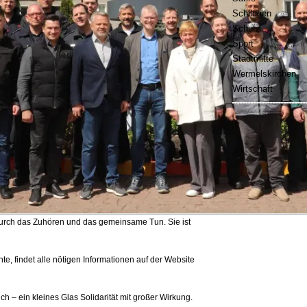
Schildgen
Schutz
Sport
Stadtmitte
Wermelskirchen
Wirtschaft
durch das Zuhören und das gemeinsame Tun. Sie ist
te, findet alle nötigen Informationen auf der Website
ich – ein kleines Glas Solidarität mit großer Wirkung.