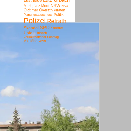
Lutz Urbach
Lustheide
NRW
Marktplatz
Mord
NSU
Oldtimer
Overath
Piraten
Politik
Planungsausschuss
Polizei
Refrath
SPD
Skandal
Stadtrat
Unfall
Urbach
verkaufsoffener Sonntag
Voislöhe
Wahl