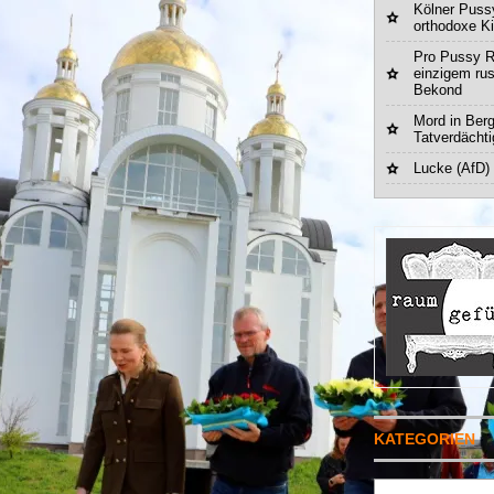
Kölner Pussy
orthodoxe K
Pro Pussy R
einzigem ru
Bekond
Mord in Berg
Tatverdächt
Lucke (AfD)
KATEGORIEN
Suchen