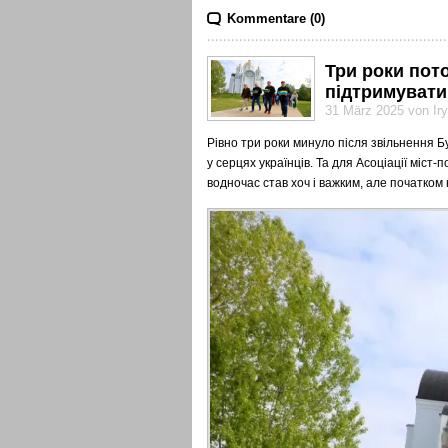
Kommentare (0)
Три роки пот
підтримувати
31 März 2025 von Ir
Рівно три роки минуло після звільнення Б
у серцях українців. Та для Асоціації міст
водночас став хоч і важким, але початком 