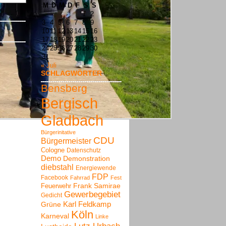
M
D
M
D
F
S
S
1
2
3
4
5
6
7
8
9
10
11
12
13
14
15
16
17
18
19
20
21
22
23
24
25
26
27
28
29
30
31
« Juli
SCHLAGWÖRTER
Bensberg
Bergisch
Gladbach
Bürgerinitative
CDU
Bürgermeister
Cologne
Datenschutz
Demo
Demonstration
diebstahl
Energiewende
FDP
Facebook
Fahrrad
Fest
Frank Samirae
Feuerwehr
Gewerbegebiet
Gedicht
Karl Feldkamp
Grüne
Köln
Karneval
Linke