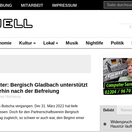
BUNG
MITARBEIT
IMPRESSUM
F
nomie
Kultur
»
Lokal
»
Musik
Nightlife
Politik
ter: Bergisch Gladbach unterstützt
rhin nach der Befreiung
yna Hornieva
n Butscha vergangen. Der 31. März 2022 hat tiefe
Beliebt
Komme
ssen. Doch für den Partnerschaftsverein Bergisch
ag zugleich, so schwer er auch war, den Beginn einer
Widerspruchf
Haustür läuf