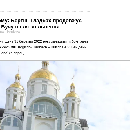
ому: Бергіш-Гладбах продовжує
 Бучу після звільнення
yna Hornieva
учі. День 31 березня 2022 року залишив глибокі рани
-побратимів Bergisch-Gladbach – Butscha e.V цей день
нової співпраці.