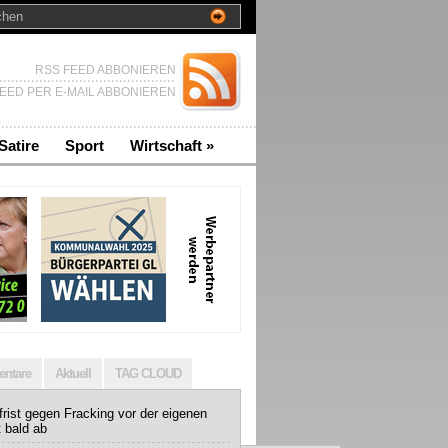
RSS FEED ABBONIEREN
EED PER E-MAIL ABBONIEREN
Satire
Sport
Wirtschaft
»
ntare
Aktuell
TAG CLOUD
rist gegen Fracking vor der eigenen
t bald ab