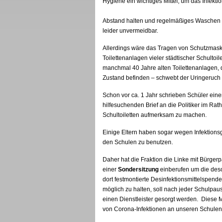
Hygiene ein wichtiges Mittel, um das Infektio
Abstand halten und regelmäßiges Waschen 
leider unvermeidbar.
Allerdings wäre das Tragen von Schutzmask
Toilettenanlagen vieler städtischer Schultoi
manchmal 40 Jahre alten Toilettenanlagen, d
Zustand befinden – schwebt der Uringeruch w
Schon vor ca. 1 Jahr schrieben Schüler ein
hilfesuchenden Brief an die Politiker im Ra
Schultoiletten aufmerksam zu machen.
Einige Eltern haben sogar wegen Infektionsg
den Schulen zu benutzen.
Daher hat die Fraktion die Linke mit Bürgerp
einer
Sondersitzung
einberufen um die deso
dort festmontierte Desinfektionsmittelspende
möglich zu halten, soll nach jeder Schulpau
einen Dienstleister gesorgt werden. Dies
von Corona-Infektionen an unseren Schulen