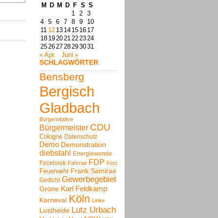
M
D
M
D
F
S
S
1
2
3
4
5
6
7
8
9
10
11
12
13
14
15
16
17
18
19
20
21
22
23
24
25
26
27
28
29
30
31
« Apr.
Juni »
SCHLAGWÖRTER
Bensberg
Bergisch
Gladbach
Bürgerinitative
CDU
Bürgermeister
Cologne
Datenschutz
Demo
Demonstration
diebstahl
Energiewende
FDP
Facebook
Fahrrad
Fest
Frank Samirae
Feuerwehr
Gewerbegebiet
Gedicht
Karl Feldkamp
Grüne
Köln
Karneval
Linke
Lutz Urbach
Lustheide