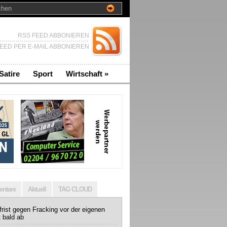
RSS FEED ABBONIEREN
EED PER E-MAIL ABBONIEREN
Satire
Sport
Wirtschaft
»
ntare
Aktuell
TAG CLOUD
rist gegen Fracking vor der eigenen
t bald ab