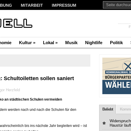
BUNG
MITARBEIT
IMPRESSUM
F
nomie
Kultur
»
Lokal
»
Musik
Nightlife
Politik
 Schultoiletten sollen saniert
gor Herzfeld
iko an städtischen Schulen vermeiden
Beliebt
Komme
dern werden nach und nach die Schulen für den
Widerspruchf
Haustür läuf
rscheinlich bis ins nächste Jahr begleiten wird – ist