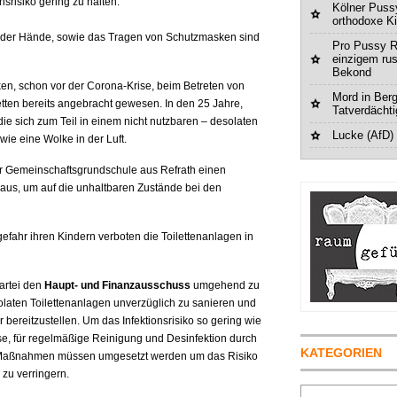
nsrisiko gering zu halten.
Kölner Pussy
orthodoxe K
der Hände, sowie das Tragen von Schutzmasken sind
Pro Pussy R
einzigem ru
Bekond
en, schon vor der Corona-Krise, beim Betreten von
Mord in Berg
letten bereits angebracht gewesen. In den 25 Jahre,
Tatverdächt
ie sich zum Teil in einem nicht nutzbaren – desolaten
Lucke (AfD)
ie eine Wolke in der Luft.
er Gemeinschaftsgrundschule aus Refrath einen
thaus, um auf die unhaltbaren Zustände bei den
efahr ihren Kindern verboten die Toilettenanlagen in
artei den
Haupt- und Finanzausschuss
umgehend zu
laten Toilettenanlagen unverzüglich zu sanieren und
r bereitzustellen. Um das Infektionsrisiko so gering wie
se, für regelmäßige Reinigung und Desinfektion durch
KATEGORIEN
e Maßnahmen müssen umgesetzt werden um das Risiko
 zu verringern.
Suchen