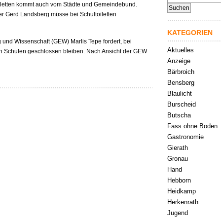
nach:
toiletten kommt auch vom Städte und Gemeindebund.
r Gerd Landsberg müsse bei Schultoiletten
KATEGORIEN
 und Wissenschaft (GEW) Marlis Tepe fordert, bei
Aktuelles
n Schulen geschlossen bleiben. Nach Ansicht der GEW
Anzeige
Bärbroich
Bensberg
Blaulicht
Burscheid
Butscha
Fass ohne Boden
Gastronomie
Gierath
Gronau
Hand
Hebborn
Heidkamp
Herkenrath
Jugend