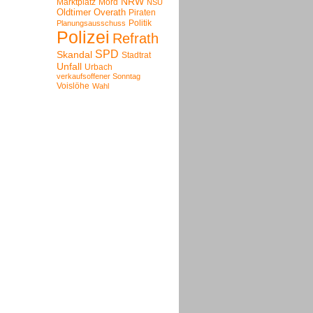
NRW
Marktplatz
Mord
NSU
Oldtimer
Overath
Piraten
Politik
Planungsausschuss
Polizei
Refrath
SPD
Skandal
Stadtrat
Unfall
Urbach
verkaufsoffener Sonntag
Voislöhe
Wahl