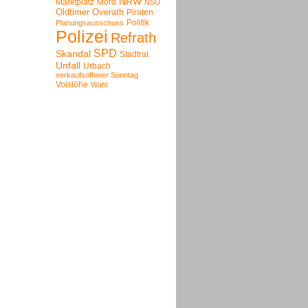
NRW
Marktplatz
Mord
NSU
Oldtimer
Overath
Piraten
Politik
Planungsausschuss
Polizei
Refrath
SPD
Skandal
Stadtrat
Unfall
Urbach
verkaufsoffener Sonntag
Voislöhe
Wahl