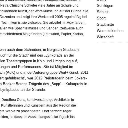
Petra Christine Schiefer viele Jahre an Schule und
Schildgen
er bildenden Kunst, der Wort-Kunst und auf der Bühne. Sie
Schutz
 Dozenten und zeigt ihre Werke seit 2005 regelmäßig bei
Sport
echniken ist sie vielseitig: Sie arbeitet mit Acrylfarben,
Stadtmitte
ialien wie Spachtelmasse und Sanden, zeitweise auch
Wermelskirchen
 verschiedenen Malgründen (Leinwand, Papier, Karton,
Wirtschaft
lerin auch dem Schreiben; in Bergisch Gladbach
ch für die Stadt“ und des „Lyrikpfads an der
 freien Theatergruppen in Köln und Umgebung auf,
sungen und Performances. Sie ist Mitglied im
bach (AdK) und in der Autorengruppe Wort+Kunst. 2011
ert gefühlsecht“, war 2012 Preisträgerin beim Jokers-
 Becker-Berens Trägerin des „Bopp“ – Kulturpreis in
Lyrikpfades an der Strunde.
 Dorothea Corts, kunstverständige Architektin in
n Künstlerinnen und Künstlern aus der Region die
hre Werke zu präsentieren. Dort herrscht reger
ten, so dass die Ausstellungsstücke täglich ins