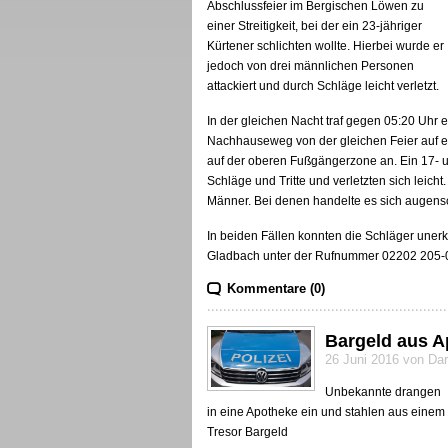
Abschlussfeier im Bergischen Löwen zu
einer Streitigkeit, bei der ein 23-jähriger
Kürtener schlichten wollte. Hierbei wurde er
jedoch von drei männlichen Personen
attackiert und durch Schläge leicht verletzt.
In der gleichen Nacht traf gegen 05:20 Uhr
Nachhauseweg von der gleichen Feier auf ein
auf der oberen Fußgängerzone an. Ein 17- u
Schläge und Tritte und verletzten sich leich
Männer. Bei denen handelte es sich augensc
In beiden Fällen konnten die Schläger uner
Gladbach unter der Rufnummer 02202 205-
Kommentare (0)
Bargeld aus A
26 Juni 2016 von Da
Unbekannte drangen
in eine Apotheke ein und stahlen aus einem
Tresor Bargeld