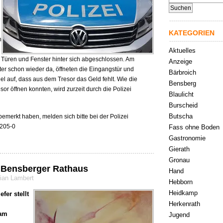
nach:
KATEGORIEN
n
Aktuelles
e Türen und Fenster hinter sich abgeschlossen. Am
Anzeige
er schon wieder da, öffneten die Eingangstür und
Bärbroich
iel auf, dass aus dem Tresor das Geld fehlt. Wie die
Bensberg
r öffnen konnten, wird zurzeit durch die Polizei
Blaulicht
Burscheid
Butscha
merkt haben, melden sich bitte bei der Polizei
 205-0
Fass ohne Boden
Gastronomie
Gierath
Gronau
 Bensberger Rathaus
Hand
rian Lambert
Hebborn
Heidkamp
fer stellt
Herkenrath
 am
Jugend