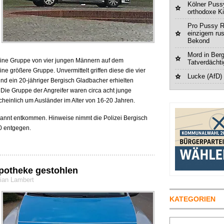
Kölner Pussy
orthodoxe K
Pro Pussy R
einzigem ru
Bekond
Mord in Berg
 eine Gruppe von vier jungen Männern auf dem
Tatverdächt
e größere Gruppe. Unvermittelt griffen diese die vier
Lucke (AfD)
nd ein 20-jähriger Bergisch Gladbacher erhielten
t. Die Gruppe der Angreifer waren circa acht junge
heinlich um Ausländer im Alter von 16-20 Jahren.
kannt entkommen. Hinweise nimmt die Polizei Bergisch
0 entgegen.
potheke gestohlen
rian Lambert
KATEGORIEN
Suchen