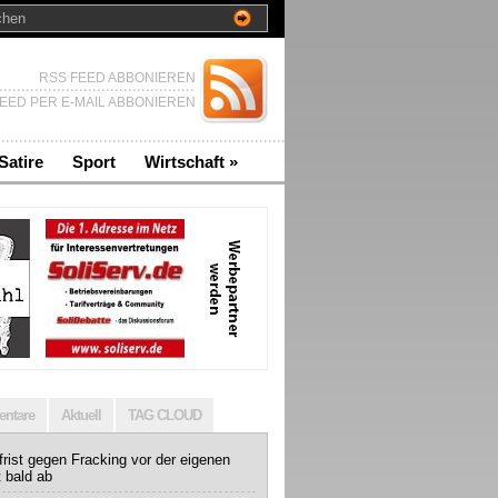
RSS FEED ABBONIEREN
EED PER E-MAIL ABBONIEREN
Satire
Sport
Wirtschaft
»
ntare
Aktuell
TAG CLOUD
rist gegen Fracking vor der eigenen
t bald ab