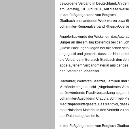
gewordene Verband in Deutschland. An de
am Samstag, 18. Juni 2016, auf diese Weise
in der Fußgängerzone von Bergisch
Gladbach entstandenen Werk waren etwa 60
Johanniter-Regionalverband Rhein.-/Oberber
Angefertigt wurde der Wickel um das Auto a
Bürger an diesem Tag kostenlos bei den Jo
„Diese Packungen liegen bei mir schon seit e
angeguckt und gemerkt, dass das Haltbarkeit
die Verbände in Bergisch Gladbach den Joha
abgelaufenem Verbandmaterial aus der ges
den Stand der Johanniter.
Radfahrer, Werkstatt-Besitzer, Familien un
Verbände eingetauscht. „Abgelaufenes Verban
porös werdende Plastikverpackung sogar mi
Johanniter-Ausbilderin Claudia Schmied-Predi
Medizinproduktegesetz. Das sieht vor, dass 
medizinisches Material in den Verkehr zu 
das Datum abgelaufen ist.
In der Fußgängerzone von Bergisch Gladbac