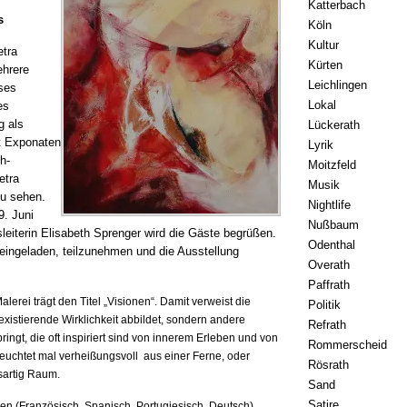
Katterbach
s
Köln
Kultur
etra
Kürten
ehrere
Leichlingen
ses
Lokal
es
g als
Lückerath
it Exponaten
Lyrik
h-
Moitzfeld
etra
Musik
zu sehen.
Nightlife
9. Juni
Nußbaum
leiterin Elisabeth Sprenger wird die Gäste begrüßen.
Odenthal
 eingeladen, teilzunehmen und die Ausstellung
Overath
Paffrath
lerei trägt den Titel „Visionen“. Damit verweist die
Politik
 existierende Wirklichkeit abbildet, sondern andere
Refrath
ringt, die oft inspiriert sind von innerem Erleben und von
Rommerscheid
uchtet mal verheißungsvoll aus einer Ferne, oder
Rösrath
sartig Raum.
Sand
Satire
n (Französisch, Spanisch, Portugiesisch, Deutsch),