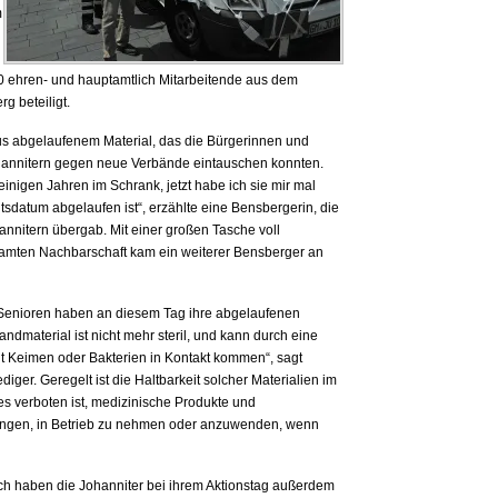
m
 ehren- und hauptamtlich Mitarbeitende aus dem
g beteiligt.
us abgelaufenem Material, das die Bürgerinnen und
hannitern gegen neue Verbände eintauschen konnten.
inigen Jahren im Schrank, jetzt habe ich sie mir mal
sdatum abgelaufen ist“, erzählte eine Bensbergerin, die
nnitern übergab. Mit einer großen Tasche voll
amten Nachbarschaft kam ein weiterer Bensberger an
d Senioren haben an diesem Tag ihre abgelaufenen
dmaterial ist nicht mehr steril, und kann durch eine
t Keimen oder Bakterien in Kontakt kommen“, sagt
ger. Geregelt ist die Haltbarkeit solcher Materialien im
es verboten ist, medizinische Produkte und
bringen, in Betrieb zu nehmen oder anzuwenden, wenn
h haben die Johanniter bei ihrem Aktionstag außerdem