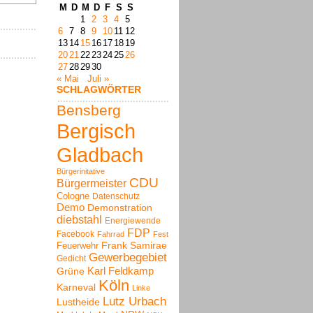
M
D
M
D
F
S
S
1
2
3
4
5
6
7
8
9
10
11
12
13
14
15
16
17
18
19
20
21
22
23
24
25
26
27
28
29
30
« Mai
Juli »
SCHLAGWÖRTER
Bensberg
Bergisch
Gladbach
Bürgerinitative
CDU
Bürgermeister
Cologne
Datenschutz
Demo
Demonstration
diebstahl
Energiewende
FDP
Facebook
Fahrrad
Fest
Frank Samirae
Feuerwehr
Gewerbegebiet
Gedicht
Karl Feldkamp
Grüne
Köln
Karneval
Linke
Lutz Urbach
Lustheide