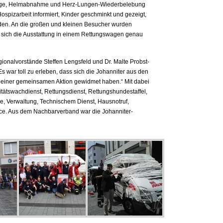
nlage, Helmabnahme und Herz-Lungen-Wiederbelebung
ospizarbeit informiert, Kinder geschminkt und gezeigt,
den. An die großen und kleinen Besucher wurden
ten sich die Ausstattung in einem Rettungswagen genau
ionalvorstände Steffen Lengsfeld und Dr. Malte Probst-
„Es war toll zu erleben, dass sich die Johanniter aus den
e einer gemeinsamen Aktion gewidmet haben.“ Mit dabei
itätswachdienst, Rettungsdienst, Rettungshundestaffel,
ge, Verwaltung, Technischem Dienst, Hausnotruf,
vice. Aus dem Nachbarverband war die Johanniter-