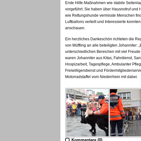
Erste Hilfe-Maßnahmen wie stabile Seite
vorgeführt. Sie haben über Hausnotruf und H
wie Rettungshunde vermisste Menschen fin
Luftballons verteilt und Interessierte konn
anschauen.
Ein herzliches Dankeschön richteten die Reg
von Müffling an alle beteiligten Johanniter: 
unterschiedlichen Bereichen mit viel Freud
waren Johanniter aus Kitas, Fahrdienst, San
Hospizarbeit, Tagespflege, Ambulanter Pfle
Freiwilligendienst und Fördermitgliederser
Motorradstaffel vom Niederrhein mit dabei.
Kommentare (0)