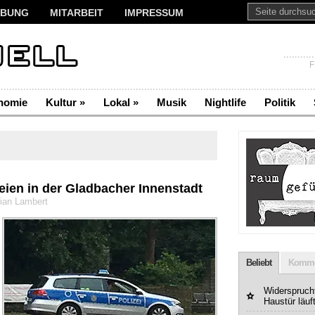
BUNG
MITARBEIT
IMPRESSUM
F
nomie
Kultur
»
Lokal
»
Musik
Nightlife
Politik
eien in der Gladbacher Innenstadt
rian Lambert
Beliebt
Komme
Widerspruchf
Haustür läuf