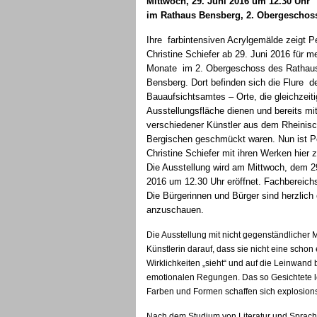
Mittwoch, 29. Juni 2016 um 12.30 Uhr
im Rathaus Bensberg, 2. Obergeschos
Ihre farbintensiven Acrylgemälde zeigt P
Christine Schiefer ab 29. Juni 2016 für m
Monate im 2. Obergeschoss des Rathau
Bensberg. Dort befinden sich die Flure d
Bauaufsichtsamtes – Orte, die gleichzeiti
Ausstellungsfläche dienen und bereits m
verschiedener Künstler aus dem Rheinisc
Bergischen geschmückt waren. Nun ist P
Christine Schiefer mit ihren Werken hier 
Die Ausstellung wird am Mittwoch, dem 2
2016 um 12.30 Uhr eröffnet. Fachbereichs
Die Bürgerinnen und Bürger sind herzlich
anzuschauen.
Die Ausstellung mit nicht gegenständlicher Ma
Künstlerin darauf, dass sie nicht eine schon
Wirklichkeiten „sieht“ und auf die Leinwand b
emotionalen Regungen. Das so Gesichtete le
Farben und Formen schaffen sich explosion
Nach dem Studium von Literatur und Sprache