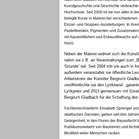
Kunstgeschichte und Geschichte verbrachte 
Hochschule. Seit 2000 ist sie nun aktiv in d
belegte Kurse in Malerei bei verschiedenen
Einzel- und Gruppen-Ausstellungen. In ihren T
Pastellkreiden, Pigmenten und Zusatzmater
mit Aquarellfarben und Enkaustikwachs auf
Holz).
Neben der Malerei widmet sich die Künst
nahm sie z.B. an Veranstaltungen zum „Bu
Strunde“ teil. Seit 2004 tritt sie auch in
außerdem veranstaltet sie öffentliche Le
Arbeitskreis der Künstler Bergisch Glad
veröffentlichte sie den Lyrikband „garanti
Lyrikpreis und 2013 gemeinsam mit Gisela
Bergisch Gladbach für die Schaffung des 
Fachbereichsleiterin Elisabeth Sprenger und
städtischen Diensten, geben seit drei Jahre
Gelegenheit, in den Fluren der Bauaufsicht i
Publikumsverkehr von Bauherren und Architek
Blickfeld vieler Menschen rücken.