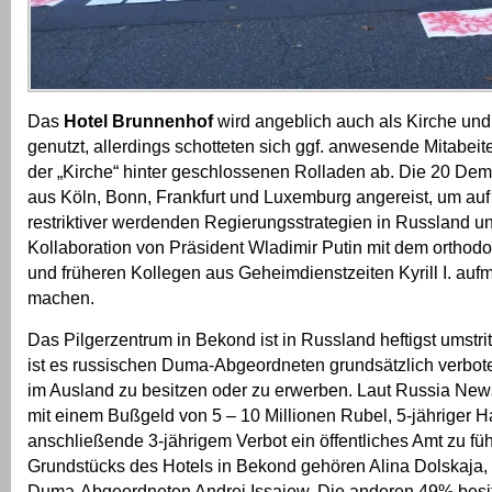
Das
Hotel Brunnenhof
wird angeblich auch als Kirche und
genutzt, allerdings schotteten sich ggf. anwesende Mitabeit
der „Kirche“ hinter geschlossenen Rolladen ab. Die 20 De
aus Köln, Bonn, Frankfurt und Luxemburg angereist, um au
restriktiver werdenden Regierungsstrategien in Russland u
Kollaboration von Präsident Wladimir Putin mit dem orthod
und früheren Kollegen aus Geheimdienstzeiten Kyrill I. au
machen.
Das Pilgerzentrum in Bekond ist in Russland heftigst umstrit
ist es russischen Duma-Abgeordneten grundsätzlich verbo
im Ausland zu besitzen oder zu erwerben. Laut Russia News 
mit einem Bußgeld von 5 – 10 Millionen Rubel, 5-jähriger H
anschließende 3-jährigem Verbot ein öffentliches Amt zu f
Grundstücks des Hotels in Bekond gehören Alina Dolskaja,
Duma-Abgeordneten Andrej Issajew. Die anderen 49% besitz