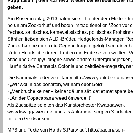
Pappnasen”) dem Karneval wieder seine rebellische Tra
geben.
Am Rosenmontag 2013 trafen sie sich unter dem Motto „Ömv
he un am Zockerhut“ und boten im traditionellen “Zoch vor 
freches, satirisches, karnevalistisches, politisches Frohsinn
Sänften ließen sich ALDI-Brüder, Hedgefonds-Manager, Re
Zuckerbarone durch die Gegend tragen, gefolgt von einer b
Robin Hoods, die deren Treiben ein Ende setzen wollten. Vi
attac und OccupyCologne sowie andere Untergrundjecken, u
Hanfinitiative Cannabis Colonia und zeitdiebe-magazin, nah
Die Karnevalslieder von Hardy http://www.youtube.com/user/
· „Wir woll’n das behalten, wir ham euer Geld“
· „Mer bruche keiner – keiner dä uns sät, dat et met spare b
· „An der Copacabana weed ömverdeilt“
Als Zugspitze spielten das Kunstorchester Kwaggawerk
www.kwaggawerk.de, und als Aufräumer sorgten Studenten
mit den Geldsäcken.
MP3 und Texte von Hardy.S.Party auf: http://pappnasen-