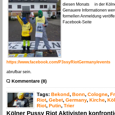
diesen Monats in der Kölne
Genauere Informationen wer
formellen Anmeldung veröffen
Facebook-Seite
https://www.facebook.com/P3ssyRiotGermany/events
abrufbar sein.
Kommentare (8)
Tags:
Bekond
,
Bonn
,
Cologne
,
F
Riot
,
Gebet
,
Germany
,
Kirche
,
Kö
Riot
,
Putin
,
Trier
Kölner Pussy Riot Aktivisten konfront