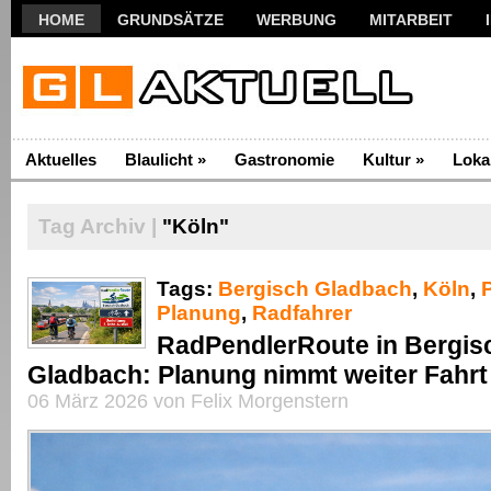
HOME
GRUNDSÄTZE
WERBUNG
MITARBEIT
Aktuelles
Blaulicht
»
Gastronomie
Kultur
»
Loka
Tag Archiv |
"Köln"
Tags:
Bergisch Gladbach
,
Köln
,
Planung
,
Radfahrer
RadPendlerRoute in Bergis
Gladbach: Planung nimmt weiter Fahrt
06 März 2026 von Felix Morgenstern