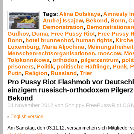
Tags:
Alina Dolskaya
,
Amnesty In
Andrej Issajew
,
Bekond
,
Bonn
,
C
Demonstration
,
Demonstrationsr
Gudkov
,
Duma
,
Free Pussy Riot
,
Free Pussy R
Bonn
,
hotel brunnenhof
,
human rights
,
Kirche
Luxemburg
,
Maria Aljochina
,
Meinungsfreiheit
Menschenrechtsorganisationen
,
moscow
,
Mo
Tolokonnikowa
,
orthodox
,
pilgerzentrum
,
polit
prisoners
,
Politik
,
politische Häftlinge
,
Punk
,
P
Putin
,
Religion
,
Russland
,
Trier
Pro Pussy Riot Flashmob vor Deutsch
einzigem russisch-orthodoxem Pilgerz
Bekond
04 November 2012 von Shnippy FreePussyRiot CGN
English version
Am Samstag, den 03.11.12, versammelten sich Mitglieder 