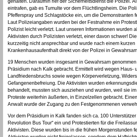
gehalten. Daraufhin rief der Sicherheitsdienst die Polizei. 
eintrafen, gab es Tumulte vor dem Flüchtlingsheim. Die Poli
Pfefferspray und Schlagstöcke ein, um die Demonstranten 
Laut Polizeiangaben wurden bei der Festnahme ein Protestl
Polizist leicht verletzt. Laut unseren Informationen wurden a
Aktivisten durch Polizisten verletzt, einer davon schwer! Die
kurzzeitig nicht ansprechbar und wurde nach einem kurzen
Krankenhausaufenthalt direkt von der Polizei in Gewahrs
19 Menschen wurden insgesamt in Gewahrsam genommen
Präsidium nach Kalk gebracht. Ermittelt wird wegen Haus- 
Landfriedensbruchs sowie wegen Körperverletzung, Wider
Gefangenenbefreiung. Die Aktivisten wurden erkennungsdie
behandelt, mussten sich ausziehen und wurden, weil sie i
Proteste weiterhin äußerten, in Einzelzellen gebracht. Ei
Anwalt wurde der Zugang zu den Festgenommenen verwehr
Vor dem Präsidium in Kalk fanden sich ca. 100 Unterstützer
Revolution Bus Tour“ ein und Protestierten für die Freilassu
Aktivisten. Diese wurden bis in die frühen Morgenstunden fe
Aktivisten wurden nicht freigelassen, sondern dem Haftricht