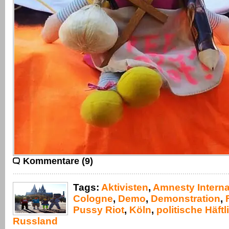
Kommentare (9)
Tags:
Aktivisten
,
Amnesty Interna
Cologne
,
Demo
,
Demonstration
,
Pussy Riot
,
Köln
,
politische Häftl
Russland