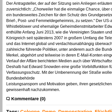
Der Antragsteller, der auf der Sitzung sein Anliegen erläutern
zuversichtlich: „Chorweiler hat die einmalige Chance, über
ein bundesweites Zeichen für den Schutz des Grundgesetze
Brief-, Post- und Fernmeldegeheimnis, zu setzen.“ Der US
Whistleblower und ehemalige Geheimdienstmitarbeiter E
enthüllte Anfang Juni 2013, wie die Vereinigten Staaten und
Königreich seit spätestens 2007 in großem Umfang die Te
und das Internet global und verdachtsunabhängig überwac
zahlreiche führende Politiker, unter anderem auch die Bund
Merkel, abgehört und teilweise in deren E-Mail-Konten ein
Verlauf der Affäre berichteten Medien auch über Wirtschaft
Deshalb hat Edward Snowden eine große Vorbildfunktion f
Verfassungsschutz. Mit der Umbenennung der Straße wollen
Bundesbehörde
Leistungsansporn und Motivation geben, ihren gesetzliche
gewissenhaft nachzukommen.
Kommentare (0)
Tags:
Cologne
,
Demo
,
Demonstration
,
Flüchtl