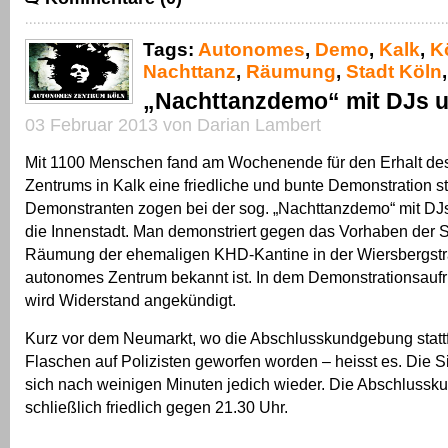
Tags:
Autonomes
,
Demo
,
Kalk
,
K
Nachttanz
,
Räumung
,
Stadt Köln
„Nachttanzdemo“ mit DJs 
03 Februar 2013 von Darian Lambert
Mit 1100 Menschen fand am Wochenende für den Erhalt d
Zentrums in Kalk eine friedliche und bunte Demonstration st
Demonstranten zogen bei der sog. „Nachttanzdemo“ mit DJ
die Innenstadt. Man demonstriert gegen das Vorhaben der S
Räumung der ehemaligen KHD-Kantine in der Wiersbergstr
autonomes Zentrum bekannt ist. In dem Demonstrationsaufru
wird Widerstand angekündigt.
Kurz vor dem Neumarkt, wo die Abschlusskundgebung statt
Flaschen auf Polizisten geworfen worden – heisst es. Die Si
sich nach weinigen Minuten jedich wieder. Die Abschluss
schließlich friedlich gegen 21.30 Uhr.