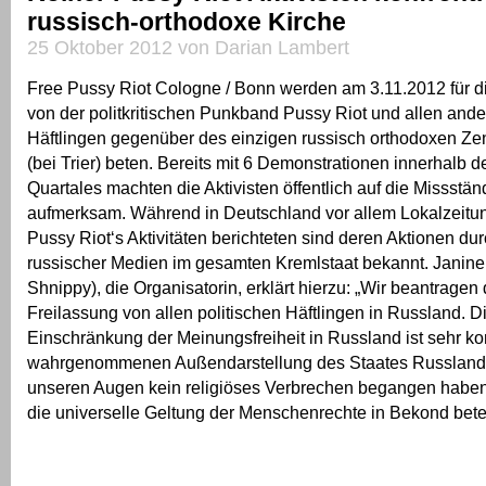
russisch-orthodoxe Kirche
25 Oktober 2012 von Darian Lambert
Free Pussy Riot Cologne / Bonn werden am 3.11.2012 für d
von der politkritischen Punkband Pussy Riot und allen ande
Häftlingen gegenüber des einzigen russisch orthodoxen Ze
(bei Trier) beten. Bereits mit 6 Demonstrationen innerhalb d
Quartales machten die Aktivisten öffentlich auf die Missstä
aufmerksam. Während in Deutschland vor allem Lokalzeitu
Pussy Riot‘s Aktivitäten berichteten sind deren Aktionen du
russischer Medien im gesamten Kremlstaat bekannt. Janine
Shnippy), die Organisatorin, erklärt hierzu: „Wir beantrag
Freilassung von allen politischen Häftlingen in Russland. D
Einschränkung der Meinungsfreiheit in Russland ist sehr kon
wahrgenommenen Außendarstellung des Staates Russland.
unseren Augen kein religiöses Verbrechen begangen haben,
die universelle Geltung der Menschenrechte in Bekond bete