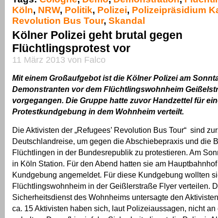
Köln
,
NRW
,
Politik
,
Polizei
,
Polizeipräsidium K
Revolution Bus Tour
,
Skandal
Kölner Polizei geht brutal gegen
Flüchtlingsprotest vor
11 März 2013 von Falco
Mit einem Großaufgebot ist die Kölner Polizei am Sonn
Demonstranten vor dem Flüchtlingswohnheim Geißelstr
vorgegangen. Die Gruppe hatte zuvor Handzettel für ei
Protestkundgebung in dem Wohnheim verteilt.
Die Aktivisten der „Refugees’ Revolution Bus Tour“ sind zur
Deutschlandreise, um gegen die Abschiebepraxis und die 
Flüchtlingen in der Bundesrepublik zu protestieren. Am So
in Köln Station. Für den Abend hatten sie am Hauptbahnhof
Kundgebung angemeldet. Für diese Kundgebung wollten si
Flüchtlingswohnheim in der Geißlerstraße Flyer verteilen. D
Sicherheitsdienst des Wohnheims untersagte den Aktivisten 
ca. 15 Aktivisten haben sich, laut Polizeiaussagen, nicht an