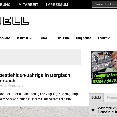
BUNG
MITARBEIT
IMPRESSUM
F
nomie
Kultur
»
Lokal
»
Musik
Nightlife
Politik
bestiehlt 94-Jährige in Bergisch
terbach
Felix Morgenstern
annter Täter hat am Freitag (22. August) eine 94-jährige
Beliebt
Komme
hem Vorwand Zutritt zu ihrem Haus verschafft hatte.
Widerspruchf
Haustür läuf