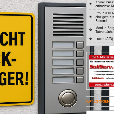
Kölner Pussy
orthodoxe K
Pro Pussy R
einzigem ru
Bekond
Mord in Berg
Tatverdächt
Lucke (AfD)
KATEGORIEN
Suchen