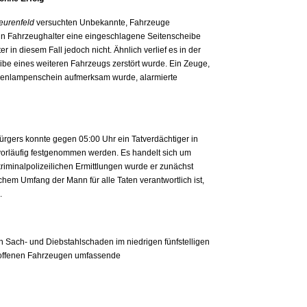
eurenfeld
versuchten Unbekannte, Fahrzeuge
n Fahrzeughalter eine eingeschlagene Seitenscheibe
in diesem Fall jedoch nicht. Ähnlich verlief es in der
ibe eines weiteren Fahrzeugs zerstört wurde. Ein Zeuge,
henlampenschein aufmerksam wurde, alarmierte
gers konnte gegen 05:00 Uhr ein Tatverdächtiger in
vorläufig festgenommen werden. Es handelt sich um
kriminalpolizeilichen Ermittlungen wurde er zunächst
chem Umfang der Mann für alle Taten verantwortlich ist,
.
n Sach- und Diebstahlschaden im niedrigen fünfstelligen
etroffenen Fahrzeugen umfassende