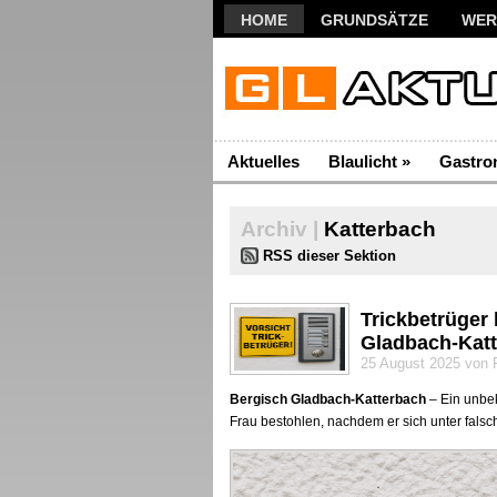
HOME
GRUNDSÄTZE
WER
Aktuelles
Blaulicht
»
Gastro
Archiv |
Katterbach
RSS dieser Sektion
Trickbetrüger 
Gladbach-Kat
25 August 2025 von 
Bergisch Gladbach-Katterbach
– Ein unbek
Frau bestohlen, nachdem er sich unter falsc