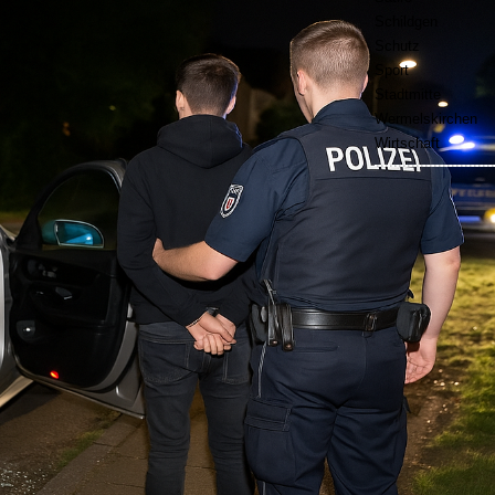
Schildgen
Schutz
Sport
Stadtmitte
Wermelskirchen
Wirtschaft