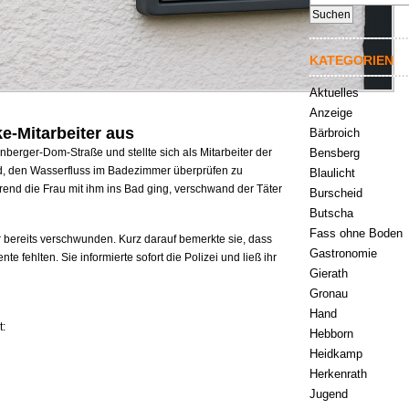
nach:
KATEGORIEN
Aktuelles
Anzeige
ke-Mitarbeiter aus
Bärbroich
Bensberg
nberger-Dom-Straße und stellte sich als Mitarbeiter der
nd, den Wasserfluss im Badezimmer überprüfen zu
Blaulicht
rend die Frau mit ihm ins Bad ging, verschwand der Täter
Burscheid
Butscha
Fass ohne Boden
r bereits verschwunden. Kurz darauf bemerkte sie, dass
Gastronomie
 fehlten. Sie informierte sofort die Polizei und ließ ihr
Gierath
Gronau
Hand
t:
Hebborn
Heidkamp
Herkenrath
Jugend