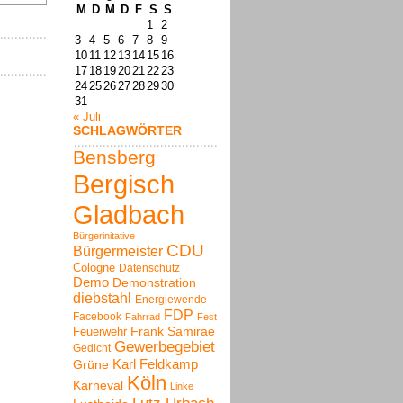
M
D
M
D
F
S
S
1
2
3
4
5
6
7
8
9
10
11
12
13
14
15
16
17
18
19
20
21
22
23
24
25
26
27
28
29
30
31
« Juli
SCHLAGWÖRTER
Bensberg
Bergisch
Gladbach
Bürgerinitative
CDU
Bürgermeister
Cologne
Datenschutz
Demo
Demonstration
diebstahl
Energiewende
FDP
Facebook
Fahrrad
Fest
Frank Samirae
Feuerwehr
Gewerbegebiet
Gedicht
Karl Feldkamp
Grüne
Köln
Karneval
Linke