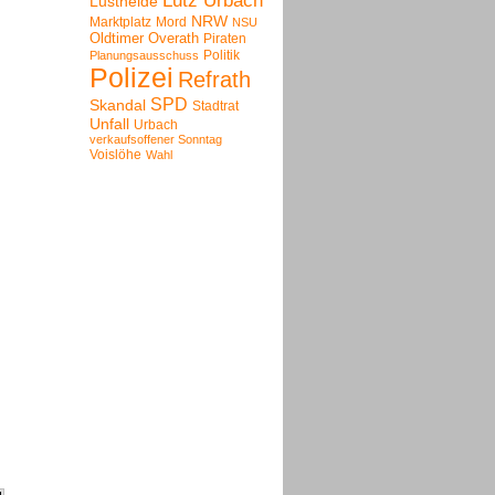
Lutz Urbach
Lustheide
NRW
Marktplatz
Mord
NSU
Oldtimer
Overath
Piraten
Politik
Planungsausschuss
Polizei
Refrath
SPD
Skandal
Stadtrat
Unfall
Urbach
verkaufsoffener Sonntag
Voislöhe
Wahl