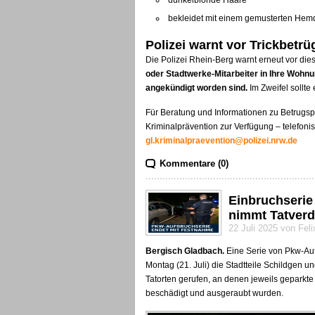
dunkelblonde Haare
bekleidet mit einem gemusterten Hem
Polizei warnt vor Trickbetrü
Die Polizei Rhein-Berg warnt erneut vor di
oder Stadtwerke-Mitarbeiter in Ihre Wohnung
angekündigt worden sind.
Im Zweifel sollt
Für Beratung und Informationen zu Betrugsp
Kriminalprävention zur Verfügung – telefoni
gl.kriminalpraevention@polizei.nrw.de
Kommentare (0)
Einbruchserie
nimmt Tatverd
22 Juli 2025 von Fel
Bergisch Gladbach.
Eine Serie von Pkw-Aufb
Montag (21. Juli) die Stadtteile Schildgen u
Tatorten gerufen, an denen jeweils gepark
beschädigt und ausgeraubt wurden.