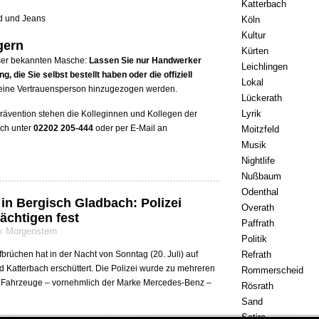
Katterbach
d und Jeans
Köln
Kultur
gern
Kürten
eser bekannten Masche:
Lassen Sie nur Handwerker
Leichlingen
, die Sie selbst bestellt haben oder die offiziell
Lokal
e eine Vertrauensperson hinzugezogen werden.
Lückerath
Lyrik
rävention stehen die Kolleginnen und Kollegen der
sch unter
02202 205-444
oder per E-Mail an
Moitzfeld
Musik
Nightlife
Nußbaum
Odenthal
 in Bergisch Gladbach: Polizei
Overath
ächtigen fest
Paffrath
ix Morgenstern
Politik
Refrath
rüchen hat in der Nacht von Sonntag (20. Juli) auf
nd Katterbach erschüttert. Die Polizei wurde zu mehreren
Rommerscheid
te Fahrzeuge – vornehmlich der Marke Mercedes-Benz –
Rösrath
Sand
Satire