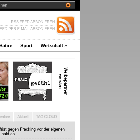
RSS FEED ABBONIEREN
EED PER E-MAIL ABBONIEREN
Satire
Sport
Wirtschaft
»
ntare
Aktuell
TAG CLOUD
rist gegen Fracking vor der eigenen
t bald ab