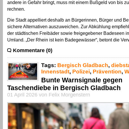
andere in Gefahr bringt, muss mit einem Bußgeld von bis z
rechnen.
Die Stadt appelliert deshalb an Bürgerinnen, Bürger und Be
sichere Alternativen auszuweichen. Zur Abkühlung empfiehl
der städtischen Freibäder sowie freigegebener Badeseen i
Umland. „Der Rhein ist kein Badegewässer“, betont die Ver
Kommentare (0)
Tags:
Bergisch Gladbach
,
diebst
Innenstadt
,
Polizei
,
Prävention
,
W
Bunte Warnsignale gegen
Taschendiebe in Bergisch Gladbach
01 April 2026 von Felix Morgenstern