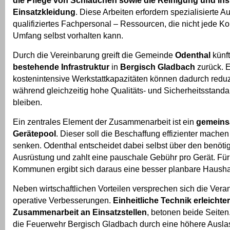
die Pflege von Schläuchen sowie die Reinigung und In
Einsatzkleidung
. Diese Arbeiten erfordern spezialisierte A
qualifiziertes Fachpersonal – Ressourcen, die nicht jede 
Umfang selbst vorhalten kann.
Durch die Vereinbarung greift die Gemeinde
Odenthal
künft
bestehende Infrastruktur
in
Bergisch Gladbach
zurück. 
kostenintensive Werkstattkapazitäten können dadurch reduz
während gleichzeitig hohe Qualitäts- und Sicherheitsstanda
bleiben.
Ein zentrales Element der Zusammenarbeit ist ein
gemeins
Gerätepool
. Dieser soll die Beschaffung effizienter mache
senken. Odenthal entscheidet dabei selbst über den benöt
Ausrüstung und zahlt eine pauschale Gebühr pro Gerät. Für
Kommunen ergibt sich daraus eine besser planbare Hausha
Neben wirtschaftlichen Vorteilen versprechen sich die Vera
operative Verbesserungen.
Einheitliche Technik erleichter
Zusammenarbeit an Einsatzstellen
, betonen beide Seite
die Feuerwehr Bergisch Gladbach durch eine höhere Auslas