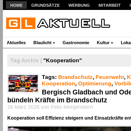
HOME
GRUNDSÄTZE
WERBUNG
MITARBEIT
Aktuelles
Blaulicht
»
Gastronomie
Kultur
»
Loka
Tag Archiv |
"Kooperation"
Tags:
Brandschutz
,
Feuerwehr
,
K
Kooperation
,
Optimierung
,
Vorbil
Bergisch Gladbach und Ode
bündeln Kräfte im Brandschutz
26 März 2026 von Felix Morgenstern
Kooperation soll Effizienz steigern und Einsatzkräfte en