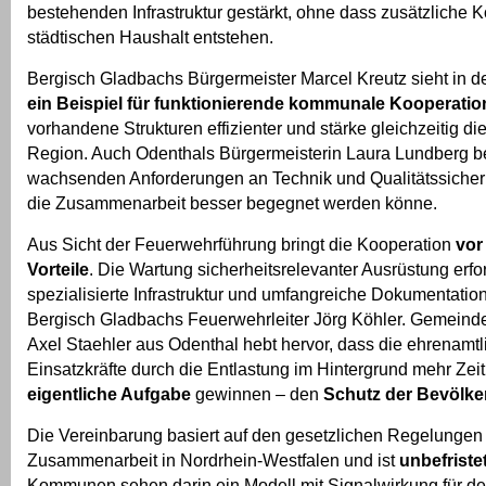
bestehenden Infrastruktur gestärkt, ohne dass zusätzliche K
städtischen Haushalt entstehen.
Bergisch Gladbachs Bürgermeister Marcel Kreutz sieht in d
ein Beispiel für funktionierende kommunale Kooperatio
vorhandene Strukturen effizienter und stärke gleichzeitig die
Region. Auch Odenthals Bürgermeisterin Laura Lundberg be
wachsenden Anforderungen an Technik und Qualitätssicher
die Zusammenarbeit besser begegnet werden könne.
Aus Sicht der Feuerwehrführung bringt die Kooperation
vor
Vorteile
. Die Wartung sicherheitsrelevanter Ausrüstung er
spezialisierte Infrastruktur und umfangreiche Dokumentations
Bergisch Gladbachs Feuerwehrleiter Jörg Köhler. Gemeind
Axel Staehler aus Odenthal hebt hervor, dass die ehrenamt
Einsatzkräfte durch die Entlastung im Hintergrund mehr Zeit 
eigentliche Aufgabe
gewinnen – den
Schutz der Bevölke
Die Vereinbarung basiert auf den gesetzlichen Regelunge
Zusammenarbeit in Nordrhein-Westfalen und ist
unbefriste
Kommunen sehen darin ein Modell mit Signalwirkung für d