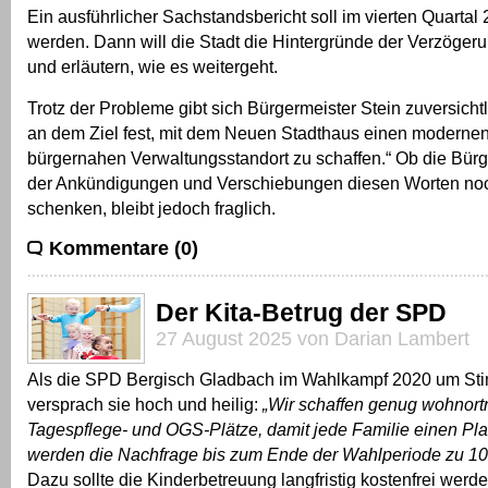
Ein ausführlicher Sachstandsbericht soll im vierten Quartal
werden. Dann will die Stadt die Hintergründe der Verzögeru
und erläutern, wie es weitergeht.
Trotz der Probleme gibt sich Bürgermeister Stein zuversichtl
an dem Ziel fest, mit dem Neuen Stadthaus einen modernen,
bürgernahen Verwaltungsstandort zu schaffen.“ Ob die Bür
der Ankündigungen und Verschiebungen diesen Worten no
schenken, bleibt jedoch fraglich.
Kommentare (0)
Der Kita-Betrug der SPD
27 August 2025 von Darian Lambert
Als die SPD Bergisch Gladbach im Wahlkampf 2020 um St
versprach sie hoch und heilig:
„Wir schaffen genug wohnortn
Tagespflege- und OGS-Plätze, damit jede Familie einen Pl
werden die Nachfrage bis zum Ende der Wahlperiode zu 1
Dazu sollte die Kinderbetreuung langfristig kostenfrei werd