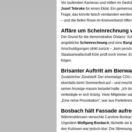
Vor laufenden Kameras und mitten im Gedrän
Josef Tebroke
für einen Eklat. Ein gemeins
Frage, das könnte falsch verstanden werden“,
– und die tiefen Risse im Kreisverband öffen
Affäre um Scheinrechnung w
Der Grund für die demonstrative Distanz: 
angebliche
Scheinrechnung
und eine
Barg
Anschuldigungen strikt zurück – „kein persön
Staatsanwaltschaft Köln prüft noch immer. 
folgen.
Brisanter Auftritt am Bierw
Zusätzlicher Zündstoff: Der ehemalige CDU-A
ebenfalls beim Sommerfest auf – und mischte
seiner Anzeige massiv belastet hatte. „Ich b
verteidigte er sich trotzig. Viele Mitgliede
„Eine reine Provokation“, war aus Parteikrei
Bosbach hält Fassade aufrec
Währenddessen versuchte Caroline Bosbach,
Urgestein
Wolfgang Bosbach
, lächelte sie
den Kulissen war jedoch klar: Die Stimmung