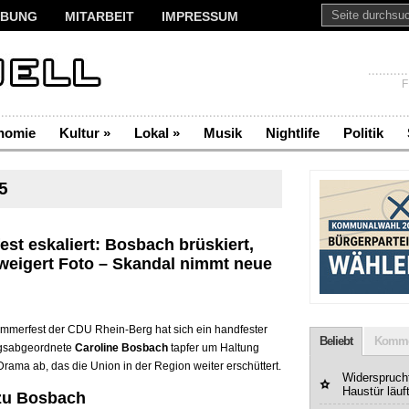
BUNG
MITARBEIT
IMPRESSUM
F
nomie
Kultur
»
Lokal
»
Musik
Nightlife
Politik
5
t eskaliert: Bosbach brüskiert,
rweigert Foto – Skandal nimmt neue
 Sommerfest der CDU Rhein-Berg hat sich ein handfester
Beliebt
Komme
agsabgeordnete
Caroline Bosbach
tapfer um Haltung
Drama ab, das die Union in der Region weiter erschüttert.
Widerspruchf
Haustür läuf
zu Bosbach