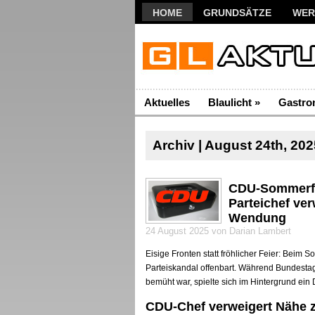
HOME
GRUNDSÄTZE
WER
Aktuelles
Blaulicht
»
Gastro
Archiv | August 24th, 202
CDU-Sommerfes
Parteichef ve
Wendung
24 August 2025 von Darian Lambert
Eisige Fronten statt fröhlicher Feier: Beim
Parteiskandal offenbart. Während Bundest
bemüht war, spielte sich im Hintergrund ein 
CDU-Chef verweigert Nähe 