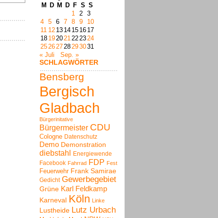
M
D
M
D
F
S
S
1
2
3
4
5
6
7
8
9
10
11
12
13
14
15
16
17
18
19
20
21
22
23
24
25
26
27
28
29
30
31
« Juli
Sep. »
SCHLAGWÖRTER
Bensberg
Bergisch
Gladbach
Bürgerinitative
CDU
Bürgermeister
Cologne
Datenschutz
Demo
Demonstration
diebstahl
Energiewende
FDP
Facebook
Fahrrad
Fest
Frank Samirae
Feuerwehr
Gewerbegebiet
Gedicht
Karl Feldkamp
Grüne
Köln
Karneval
Linke
Lutz Urbach
Lustheide