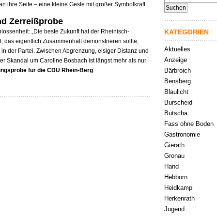
nach:
an ihre Seite – eine kleine Geste mit großer Symbolkraft.
nd Zerreißprobe
ossenheit: „Die beste Zukunft hat der Rheinisch-
KATEGORIEN
t, das eigentlich Zusammenhalt demonstrieren sollte,
Aktuelles
in der Partei. Zwischen Abgrenzung, eisiger Distanz und
Anzeige
Der Skandal um Caroline Bosbach ist längst mehr als nur
ungsprobe für die CDU Rhein-Berg
.
Bärbroich
Bensberg
Blaulicht
Burscheid
Butscha
Fass ohne Boden
Gastronomie
Gierath
Gronau
Hand
Hebborn
Heidkamp
Herkenrath
Jugend