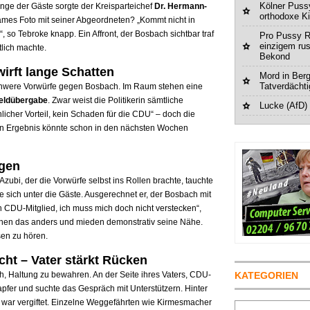
Kölner Pussy
ge der Gäste sorgte der Kreisparteichef
Dr. Hermann-
orthodoxe K
ames Foto mit seiner Abgeordneten? „Kommt nicht in
 so Tebroke knapp. Ein Affront, der Bosbach sichtbar traf
Pro Pussy R
einzigem ru
tlich machte.
Bekond
irft lange Schatten
Mord in Berg
Tatverdächt
Schwere Vorwürfe gegen Bosbach. Im Raum stehen eine
eldübergabe
. Zwar weist die Politikerin sämtliche
Lucke (AfD)
licher Vorteil, kein Schaden für die CDU“ – doch die
Ein Ergebnis könnte schon in den nächsten Wochen
agen
zubi, der die Vorwürfe selbst ins Rollen brachte, tauchte
 sich unter die Gäste. Ausgerechnet er, der Bosbach mit
in CDU-Mitglied, ich muss mich doch nicht verstecken“,
r sahen das anders und mieden demonstrativ seine Nähe.
sen zu hören.
ht – Vater stärkt Rücken
 Haltung zu bewahren. An der Seite ihres Vaters, CDU-
KATEGORIEN
 tapfer und suchte das Gespräch mit Unterstützern. Hinter
 war vergiftet. Einzelne Weggefährten wie Kirmesmacher
Suchen