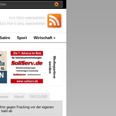
RSS FEED ABBONIEREN
EED PER E-MAIL ABBONIEREN
Satire
Sport
Wirtschaft
»
ntare
Aktuell
TAG CLOUD
rist gegen Fracking vor der eigenen
t bald ab