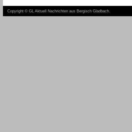
Copyright ©
GL Aktuell Nachrichten aus Bergisch Gladbach
.