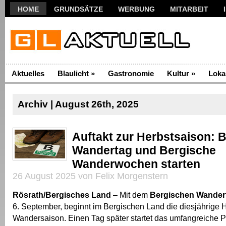
HOME
GRUNDSÄTZE
WERBUNG
MITARBEIT
Aktuelles
Blaulicht
»
Gastronomie
Kultur
»
Loka
Archiv | August 26th, 2025
Auftakt zur Herbstsaison: 
Wandertag und Bergische
Wanderwochen starten
26 August 2025 von Felix Morgenstern
Rösrath/Bergisches Land
– Mit dem
Bergischen Wander
6. September, beginnt im Bergischen Land die diesjährige H
Wandersaison. Einen Tag später startet das umfangreiche 