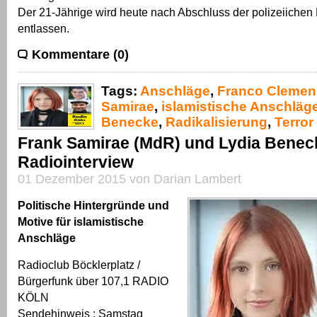
Der 21-Jährige wird heute nach Abschluss der polizeiich
entlassen.
Kommentare (0)
Tags:
Anschläge
,
Franco Clemen
Samirae
,
islamistische Anschläg
Benecke
,
Radikalisierung
,
Terror
Frank Samirae (MdR) und Lydia Benec
Radiointerview
01 Dezember 2015 von Darian Lambert
Politische Hintergründe und
Motive für islamistische
Anschläge
Radioclub Böcklerplatz /
Bürgerfunk über 107,1 RADIO
KÖLN
Sendehinweis ; Samstag