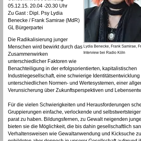
05.12.15. 20.04 -20.30 Uhr
Zu Gast : Dipl. Psy Lydia
Benecke / Frank Samirae (MdR)
GL Bürgerpartei
Die Radikalisierung junger
Menschen wird bewirkt durch das
Lydia Benecke, Frank Samirae, 
Interview bei Radio Köln
Zusammenwirken
unterschiedlicher Faktoren wie
Benachteiligung in der erfolgsorientierten, kapitalistischen
Industriegesellschaft, eine schwierige Identitätsentwicklun
unterschiedlichen Normen- und Wertesystemen, einer allg
Verunsicherung über Zukunftsperspektiven und Lebensentw
Für die vielen Schwierigkeiten und Herausforderungen sche
Gruppierungen einfache, verlockende und selbstwertsteig
parat zu haben. Bildungsfernen, zu Gewalt neigenden jun
bieten sie die Möglichkeit, die bis dahin gesellschaftlich san
Verhaltensweisen wie Gewaltanwendung und Kicksuche zu
gebildeten aber dennoch in unserer Gesellschaft aufgrund 