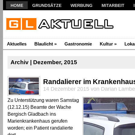
HOME
GRUNDSÄTZE
WERBUNG
MITARBEIT
Aktuelles
Blaulicht
»
Gastronomie
Kultur
»
Loka
Archiv | Dezember, 2015
Randalierer im Krankenhau
14 Dezember 2015 von Darian Lambe
Zu Unterstützung waren Samstag
(12.12.15) Beamte der Wache
Bergisch Gladbach ins
Marienkrankenhaus gerufen
worden; ein Patient randalierte
dort.