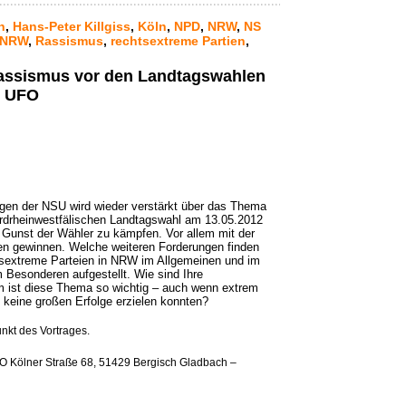
h
,
Hans-Peter Killgiss
,
Köln
,
NPD
,
NRW
,
NS
 NRW
,
Rassismus
,
rechtsextreme Partien
,
assismus vor den Landtagswahlen
m UFO
en der NSU wird wieder verstärkt über das Thema
ordrheinwestfälischen Landtagswahl am 13.05.2012
 Gunst der Wähler zu kämpfen. Vor allem mit der
en gewinnen. Welche weiteren Forderungen finden
tsextreme Parteien in NRW im Allgemeinen und im
 Besonderen aufgestellt. Wie sind Ihre
m ist diese Thema so wichtig – auch wenn extrem
 keine großen Erfolge erzielen konnten?
nkt des Vortrages.
O Kölner Straße 68, 51429 Bergisch Gladbach –