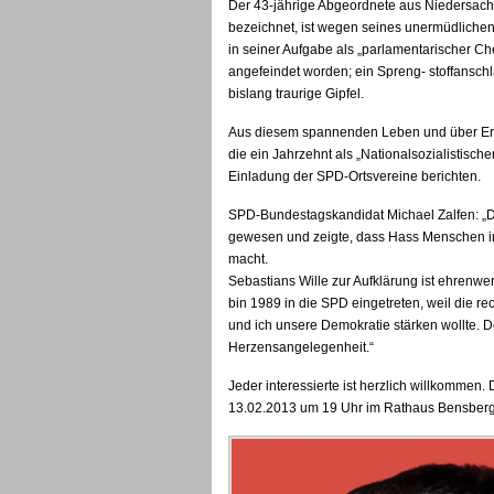
Der 43-jährige Abgeordnete aus Niedersach
bezeichnet, ist wegen seines unermüdlichen
in seiner Aufgabe als „parlamentarischer C
angefeindet worden; ein Spreng- stoffansch
bislang traurige Gipfel.
Aus diesem spannenden Leben und über Er
die ein Jahrzehnt als „Nationalsozialistisch
Einladung der SPD-Ortsvereine berichten.
SPD-Bundestagskandidat Michael Zalfen: „D
gewesen und zeigte, dass Hass Menschen 
macht.
Sebastians Wille zur Aufklärung ist ehrenwe
bin 1989 in die SPD eingetreten, weil die 
und ich unsere Demokratie stärken wollte. D
Herzensangelegenheit.“
Jeder interessierte ist herzlich willkommen.
13.02.2013 um 19 Uhr im Rathaus Bensberg 