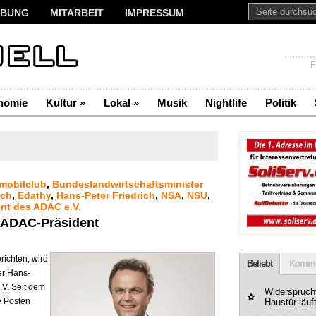
BUNG
MITARBEIT
IMPRESSUM
F
nomie
Kultur
»
Lokal
»
Musik
Nightlife
Politik
mobilclub
,
Bundeslandwirtschaftsminister
ich
,
Edathy
,
Hans-Peter Friedrich
,
NSA
,
NSU
,
ent des ADAC e.V.
d ADAC-Präsident
richten, wird
Beliebt
Komme
er Hans-
.V. Seit dem
Widerspruchf
te Posten
Haustür läuf