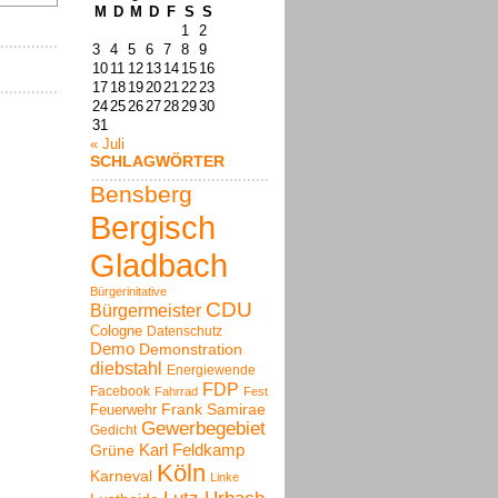
M
D
M
D
F
S
S
1
2
3
4
5
6
7
8
9
10
11
12
13
14
15
16
17
18
19
20
21
22
23
24
25
26
27
28
29
30
31
« Juli
SCHLAGWÖRTER
Bensberg
Bergisch
Gladbach
Bürgerinitative
CDU
Bürgermeister
Cologne
Datenschutz
Demo
Demonstration
diebstahl
Energiewende
FDP
Facebook
Fahrrad
Fest
Frank Samirae
Feuerwehr
Gewerbegebiet
Gedicht
Karl Feldkamp
Grüne
Köln
Karneval
Linke