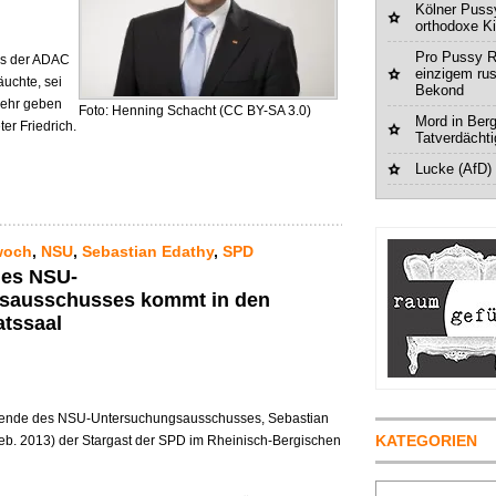
Kölner Pussy
orthodoxe K
Pro Pussy R
ss der ADAC
einzigem ru
äuchte, sei
Bekond
mehr geben
Foto: Henning Schacht (CC BY-SA 3.0)
Mord in Berg
er Friedrich.
Tatverdächt
Lucke (AfD)
woch
,
NSU
,
Sebastian Edathy
,
SPD
des NSU-
sausschusses kommt in den
tssaal
tzende des NSU-Untersuchungsausschusses, Sebastian
KATEGORIEN
eb. 2013) der Stargast der SPD im Rheinisch-Bergischen
Suchen