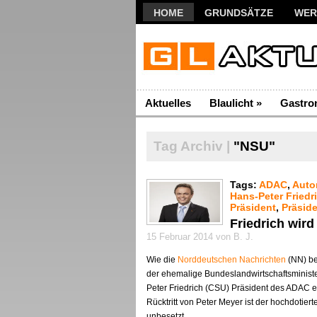
HOME
GRUNDSÄTZE
WER
Aktuelles
Blaulicht
»
Gastro
Tag Archiv |
"NSU"
Tags:
ADAC
,
Auto
Hans-Peter Friedr
Präsident
,
Präsid
Friedrich wir
15 Februar 2014 von B. J.
Wie die
Norddeutschen Nachrichten
(NN) be
der ehemalige Bundeslandwirtschaftsminist
Peter Friedrich (CSU) Präsident des ADAC e
Rücktritt von Peter Meyer ist der hochdotier
unbesetzt.