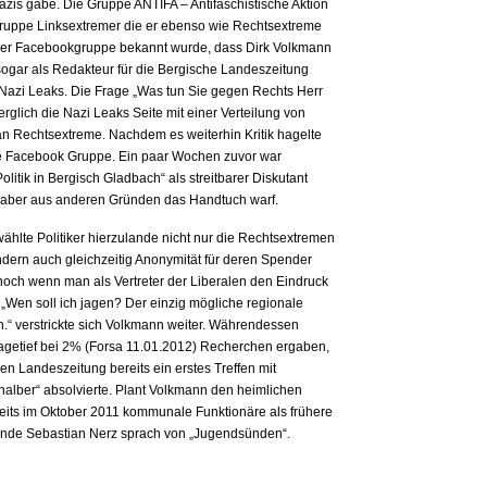
Nazis gäbe. Die Gruppe ANTIFA – Antifaschistische Aktion
ruppe Linksextremer die er ebenso wie Rechtsextreme
 der Facebookgruppe bekannt wurde, dass Dirk Volkmann
 sogar als Redakteur für die Bergische Landeszeitung
zu Nazi Leaks. Die Frage „Was tun Sie gegen Rechts Herr
rglich die Nazi Leaks Seite mit einer Verteilung von
n Rechtsextreme. Nachdem es weiterhin Kritik hagelte
ie Facebook Gruppe. Ein paar Wochen zuvor war
itik in Bergisch Gladbach“ als streitbarer Diskutant
ch aber aus anderen Gründen das Handtuch warf.
wählte Politiker hierzulande nicht nur die Rechtsextremen
ndern auch gleichzeitig Anonymität für deren Spender
noch wenn man als Vertreter der Liberalen den Eindruck
 „Wen soll ich jagen? Der einzig mögliche regionale
n.“ verstrickte sich Volkmann weiter. Währendessen
agetief bei 2% (Forsa 11.01.2012) Recherchen ergaben,
en Landeszeitung bereits ein erstes Treffen mit
e halber“ absolvierte. Plant Volkmann den heimlichen
eits im Oktober 2011 kommunale Funktionäre als frühere
zende Sebastian Nerz sprach von „Jugendsünden“.