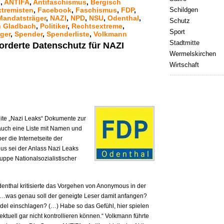
s
,
ANTIFA
,
Antifaschismus
,
Bergisch
xtremisten
,
Facebook
,
Faschismus
,
FDP
,
Schildgen
Mandatsträger
,
NAZI
,
NPD
,
NSU
,
Odenthal
,
Schutz
ch Gladbach
,
Politiker
,
Rechtsextreme
,
Sport
ger
,
Spender
,
Spenderliste
,
Volkmann
Stadtmitte
forderte Datenschutz für NAZI
Wermelskirchen
Wirtschaft
ite „Nazi Leaks“ Dokumente zur
 auch eine Liste mit Namen und
 die Internetseite der
s sei der Anlass Nazi Leaks
ruppe Nationalsozialistischer
enthal kritisierte das Vorgehen von Anonymous in der
: „…was genau soll der geneigte Leser damit anfangen?
el einschlagen? (…) Habe so das Gefühl, hier spielen
ektuell gar nicht kontrollieren können.“ Volkmann führte