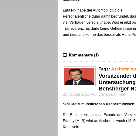
Laut NN habe der Automobilclub die
Personalentscheidung damit begründet, da
viel Vertrauen verspielt habe. Was er jetzt br
Transparenz. Es dürfe keine Geheimnisse 
und niemand könne das besser als Hans-Pet
Kommentare (1)
Tags:
Aschermitt
Vorsitzender 
Untersuchung
Bensberger Ra
25 Januar 2013 von Darian Lambert
SPD läd zum Politischen Aschermittwoch
Der Rechtsextremismus-Experte und Vorsi
Edathy (MdB) wird an Aschermittwoch (13. F
Kreis sein.