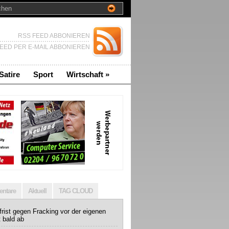
RSS FEED ABBONIEREN
EED PER E-MAIL ABBONIEREN
Satire
Sport
Wirtschaft
»
ntare
Aktuell
TAG CLOUD
rist gegen Fracking vor der eigenen
t bald ab