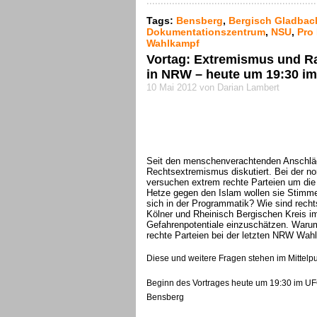
Tags:
Bensberg
,
Bergisch Gladbac
Dokumentationszentrum
,
NSU
,
Pro
Wahlkampf
Vortag: Extremismus und R
in NRW – heute um 19:30 i
10 Mai 2012 von Darian Lambert
Seit den menschenverachtenden Anschläg
Rechtsextremismus diskutiert. Bei der n
versuchen extrem rechte Parteien um die
Hetze gegen den Islam wollen sie Stimm
sich in der Programmatik? Wie sind rech
Kölner und Rheinisch Bergischen Kreis im
Gefahrenpotentiale einzuschätzen. Waru
rechte Parteien bei der letzten NRW Wahl
Diese und weitere Fragen stehen im Mittelpu
Beginn des Vortrages heute um 19:30 im UF
Bensberg