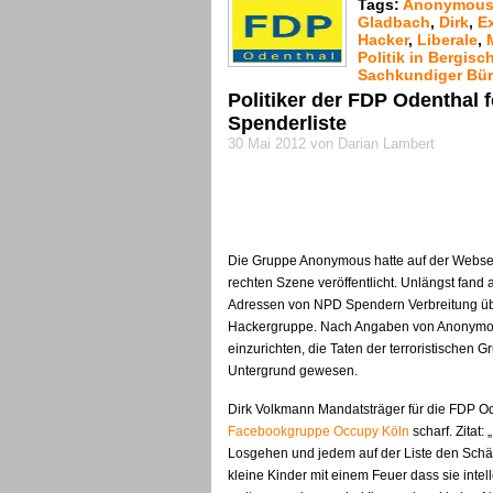
Tags:
Anonymou
Gladbach
,
Dirk
,
E
Hacker
,
Liberale
,
Politik in Bergis
Sachkundiger Bür
Politiker der FDP Odenthal 
Spenderliste
30 Mai 2012 von Darian Lambert
Die Gruppe Anonymous hatte auf der Webse
rechten Szene veröffentlicht. Unlängst fand
Adressen von NPD Spendern Verbreitung über
Hackergruppe. Nach Angaben von Anonymou
einzurichten, die Taten der terroristischen G
Untergrund gewesen.
Dirk Volkmann Mandatsträger für die FDP Od
Facebookgruppe Occupy Köln
scharf. Zitat
Losgehen und jedem auf der Liste den Schäd
kleine Kinder mit einem Feuer dass sie intell