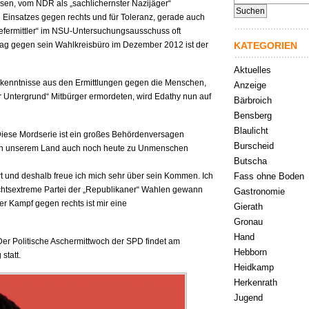
sen, vom NDR als „sachlichernster Nazijäger“
nach:
 Einsatzes gegen rechts und für Toleranz, gerade auch
hefermittler“ im NSU-Untersuchungsausschuss oft
lag gegen sein Wahlkreisbüro im Dezember 2012 ist der
KATEGORIEN
Aktuelles
kenntnisse aus den Ermittlungen gegen die Menschen,
Anzeige
er Untergrund“ Mitbürger ermordeten, wird Edathy nun auf
Bärbroich
Bensberg
Blaulicht
iese Mordserie ist ein großes Behördenversagen
Burscheid
in unserem Land auch noch heute zu Unmenschen
Butscha
rt und deshalb freue ich mich sehr über sein Kommen. Ich
Fass ohne Boden
rechtsextreme Partei der „Republikaner“ Wahlen gewann
Gastronomie
er Kampf gegen rechts ist mir eine
Gierath
Gronau
Hand
 Der Politische Aschermittwoch der SPD findet am
Hebborn
statt.
Heidkamp
Herkenrath
Jugend