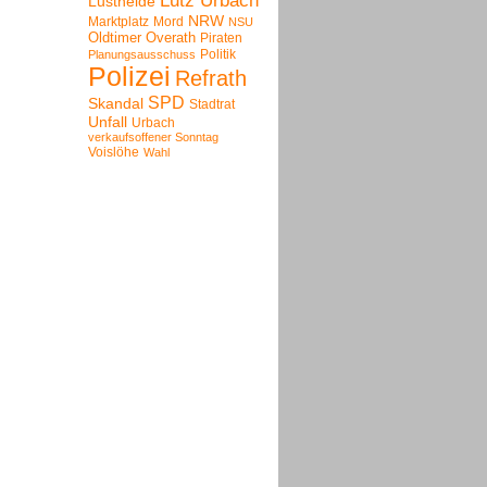
Lutz Urbach
Lustheide
NRW
Marktplatz
Mord
NSU
Oldtimer
Overath
Piraten
Politik
Planungsausschuss
Polizei
Refrath
SPD
Skandal
Stadtrat
Unfall
Urbach
verkaufsoffener Sonntag
Voislöhe
Wahl