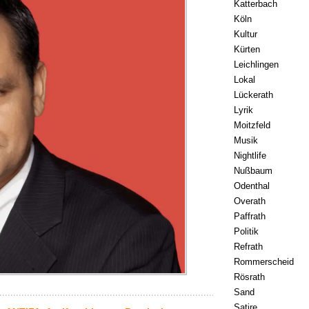
Katterbach
Köln
Kultur
Kürten
Leichlingen
Lokal
Lückerath
Lyrik
Moitzfeld
Musik
Nightlife
Nußbaum
Odenthal
Overath
Paffrath
Politik
Refrath
Rommerscheid
Rösrath
Sand
Satire