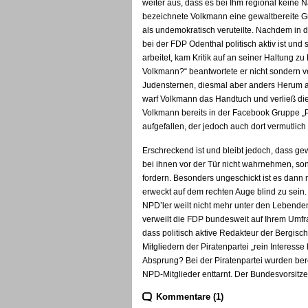
weiter aus, dass es bei Ihm regional keine 
bezeichnete Volkmann eine gewaltbereite G
als undemokratisch veruteilte. Nachdem in
bei der FDP Odenthal politisch aktiv ist und
arbeitet, kam Kritik auf an seiner Haltung 
Volkmann?“ beantwortete er nicht sondern ve
Judensternen, diesmal aber anders Herum a
warf Volkmann das Handtuch und verließ d
Volkmann bereits in der Facebook Gruppe „Pol
aufgefallen, der jedoch auch dort vermutli
Erschreckend ist und bleibt jedoch, dass ge
bei ihnen vor der Tür nicht wahrnehmen, so
fordern. Besonders ungeschickt ist es dann 
erweckt auf dem rechten Auge blind zu sein.
NPD’ler weilt nicht mehr unter den Lebende
verweilt die FDP bundesweit auf Ihrem Umfr
dass politisch aktive Redakteur der Bergisch
Mitgliedern der Piratenpartei „rein Interess
Absprung? Bei der Piratenpartei wurden ber
NPD-Mitglieder enttarnt. Der Bundesvorsit
Kommentare (1)