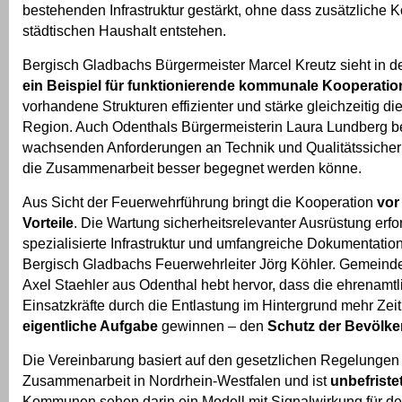
bestehenden Infrastruktur gestärkt, ohne dass zusätzliche K
städtischen Haushalt entstehen.
Bergisch Gladbachs Bürgermeister Marcel Kreutz sieht in d
ein Beispiel für funktionierende kommunale Kooperatio
vorhandene Strukturen effizienter und stärke gleichzeitig die
Region. Auch Odenthals Bürgermeisterin Laura Lundberg be
wachsenden Anforderungen an Technik und Qualitätssicher
die Zusammenarbeit besser begegnet werden könne.
Aus Sicht der Feuerwehrführung bringt die Kooperation
vor
Vorteile
. Die Wartung sicherheitsrelevanter Ausrüstung er
spezialisierte Infrastruktur und umfangreiche Dokumentations
Bergisch Gladbachs Feuerwehrleiter Jörg Köhler. Gemeind
Axel Staehler aus Odenthal hebt hervor, dass die ehrenamt
Einsatzkräfte durch die Entlastung im Hintergrund mehr Zeit 
eigentliche Aufgabe
gewinnen – den
Schutz der Bevölke
Die Vereinbarung basiert auf den gesetzlichen Regelunge
Zusammenarbeit in Nordrhein-Westfalen und ist
unbefriste
Kommunen sehen darin ein Modell mit Signalwirkung für d