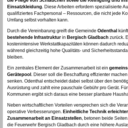
die Pflege von Schläuchen sowie die Reinigung und In
Einsatzkleidung
. Diese Arbeiten erfordern spezialisierte A
qualifiziertes Fachpersonal – Ressourcen, die nicht jede 
Umfang selbst vorhalten kann.
Durch die Vereinbarung greift die Gemeinde
Odenthal
künft
bestehende Infrastruktur
in
Bergisch Gladbach
zurück. 
kostenintensive Werkstattkapazitäten können dadurch reduz
während gleichzeitig hohe Qualitäts- und Sicherheitsstanda
bleiben.
Ein zentrales Element der Zusammenarbeit ist ein
gemeins
Gerätepool
. Dieser soll die Beschaffung effizienter mache
senken. Odenthal entscheidet dabei selbst über den benöt
Ausrüstung und zahlt eine pauschale Gebühr pro Gerät. Für
Kommunen ergibt sich daraus eine besser planbare Hausha
Neben wirtschaftlichen Vorteilen versprechen sich die Vera
operative Verbesserungen.
Einheitliche Technik erleichter
Zusammenarbeit an Einsatzstellen
, betonen beide Seite
die Feuerwehr Bergisch Gladbach durch eine höhere Auslas