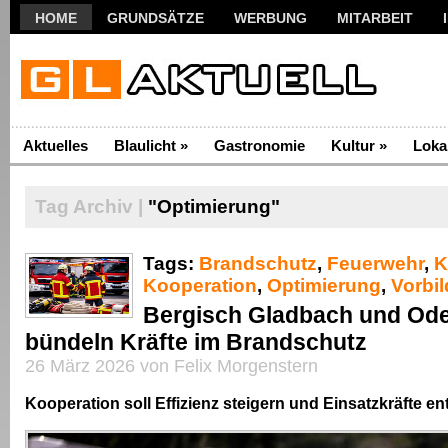
HOME
GRUNDSÄTZE
WERBUNG
MITARBEIT
Aktuelles
Blaulicht
»
Gastronomie
Kultur
»
Loka
Tag Archiv |
"Optimierung"
Tags:
Brandschutz
,
Feuerwehr
,
K
Kooperation
,
Optimierung
,
Vorbil
Bergisch Gladbach und Ode
bündeln Kräfte im Brandschutz
26 März 2026 von Felix Morgenstern
Kooperation soll Effizienz steigern und Einsatzkräfte en