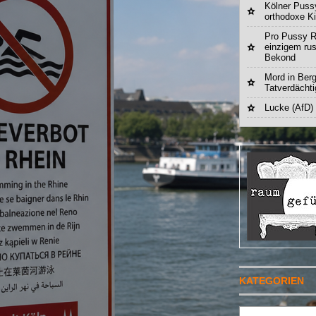
Kölner Pussy
orthodoxe K
Pro Pussy R
einzigem ru
Bekond
Mord in Berg
Tatverdächt
Lucke (AfD)
KATEGORIEN
Suchen