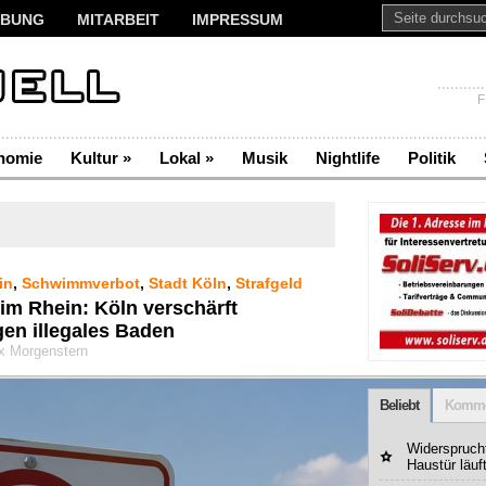
BUNG
MITARBEIT
IMPRESSUM
F
nomie
Kultur
»
Lokal
»
Musik
Nightlife
Politik
in
,
Schwimmverbot
,
Stadt Köln
,
Strafgeld
im Rhein: Köln verschärft
gen illegales Baden
ix Morgenstern
Beliebt
Komme
Widerspruchf
Haustür läuf