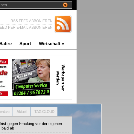
RSS FEED ABBONIEREN
EED PER E-MAIL ABBONIEREN
Satire
Sport
Wirtschaft
»
ntare
Aktuell
TAG CLOUD
rist gegen Fracking vor der eigenen
t bald ab