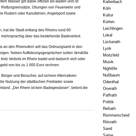
em Wasser gilt dabei offiziell als Baden und ist
Katterbach
ür Rettungseinsätze, Übungen von Feuerwehr und
Köln
ie Rudern oder Kanufahren, Angelsport sowie
Kultur
Kürten
Leichlingen
 hat die Stadt entlang des Rheins rund 60
Lokal
ren mehrsprachig über das bestehende Badeverbot.
Lückerath
s an den Rheinufern will das Ordnungsamt in den
Lyrik
igen. Neben Aufklärungsgesprächen sollen Verstöße
Moitzfeld
trotz Verbots im Rhein badet und dadurch sich oder
Musik
ßgeld von bis zu 1.000 Euro rechnen.
Nightlife
Nußbaum
, Bürger und Besucher, auf sichere Alternativen
die Nutzung der städtischen Freibäder sowie
Odenthal
land. „Der Rhein ist kein Badegewässer“, betont die
Overath
Paffrath
Politik
Refrath
Rommerscheid
Rösrath
Sand
Satire