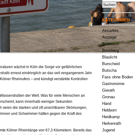
nach:
KATEGORIEN
Aktuelles
Anzeige
Bärbroich
Bensberg
Blaulicht
Burscheid
aturen wächst in Köln die Sorge vor gefährlichen
Butscha
eshalb erneut eindringlich an das seit vergangenem Jahr
Fass ohne Boden
ölner Rheinufers – und kündigt verstärkte Kontrollen
Gastronomie
Gierath
n Wasserstraßen der Welt. Was für viele Menschen an
Gronau
erscheint, kann innerhalb weniger Sekunden
Hand
h seien die starken und oft unsichtbaren Strömungen,
Hebborn
erinnen und Schwimmer hätten gegen die Kraft des
Heidkamp
Herkenrath
Jugend
amte Kölner Rheinlänge von 67,3 Kilometern. Bereits das