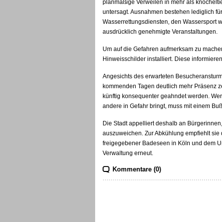
planmäßige Verweilen in mehr als knöcheltief
untersagt. Ausnahmen bestehen lediglich f
Wasserrettungsdiensten, den Wassersport w
ausdrücklich genehmigte Veranstaltungen.
Um auf die Gefahren aufmerksam zu machen,
Hinweisschilder installiert. Diese informie
Angesichts des erwarteten Besucheransturm
kommenden Tagen deutlich mehr Präsenz ze
künftig konsequenter geahndet werden. Wer 
andere in Gefahr bringt, muss mit einem Bu
Die Stadt appelliert deshalb an Bürgerinnen
auszuweichen. Zur Abkühlung empfiehlt sie 
freigegebener Badeseen in Köln und dem Um
Verwaltung erneut.
Kommentare (0)