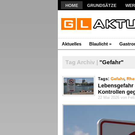
HOME
GRUNDSÄTZE
WER
Aktuelles
Blaulicht
»
Gastro
Tag Archiv |
"Gefahr"
Tags:
Gefahr
,
Rhe
Lebensgefahr 
Kontrollen ge
22 Mai 2026 von Fel