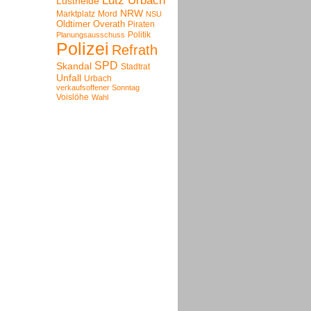
Lutz Urbach
Lustheide
NRW
Marktplatz
Mord
NSU
Oldtimer
Overath
Piraten
Politik
Planungsausschuss
Polizei
Refrath
SPD
Skandal
Stadtrat
Unfall
Urbach
verkaufsoffener Sonntag
Voislöhe
Wahl