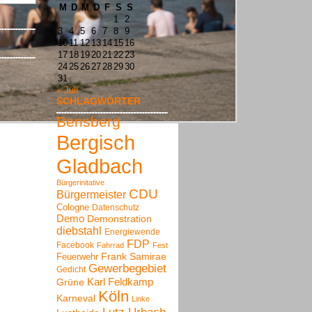
M
D
M
D
F
S
S
1
2
3
4
5
6
7
8
9
10
11
12
13
14
15
16
17
18
19
20
21
22
23
24
25
26
27
28
29
30
31
« Juli
SCHLAGWÖRTER
Bensberg
Bergisch
Gladbach
Bürgerinitative
CDU
Bürgermeister
Cologne
Datenschutz
Demo
Demonstration
diebstahl
Energiewende
FDP
Facebook
Fahrrad
Fest
Frank Samirae
Feuerwehr
Gewerbegebiet
Gedicht
Karl Feldkamp
Grüne
Köln
Karneval
Linke