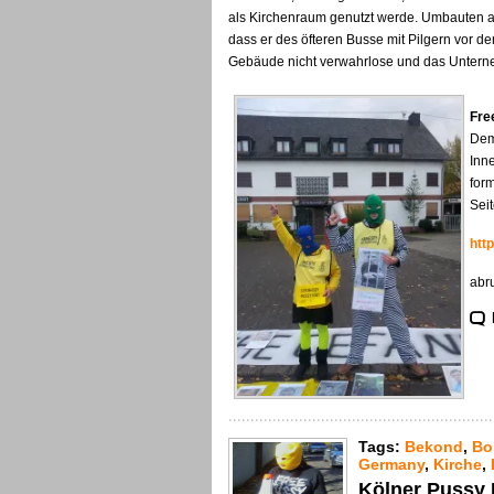
als Kirchenraum genutzt werde. Umbauten a
dass er des öfteren Busse mit Pilgern vor de
Gebäude nicht verwahrlose und das Unterneh
Fre
Dem
Inn
for
Sei
htt
abru
Tags:
Bekond
,
Bo
Germany
,
Kirche
,
Kölner Pussy R