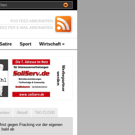
RSS FEED ABBONIEREN
EED PER E-MAIL ABBONIEREN
Satire
Sport
Wirtschaft
»
ntare
Aktuell
TAG CLOUD
rist gegen Fracking vor der eigenen
t bald ab