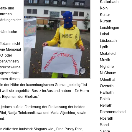
Katterbach
folgt:
Köln
eits- und
ortlichen
Kultur
härfungen der
Kürten
Leichlingen
usländische
Lokal
Lückerath
ft dann nicht
Lyrik
 wie Memorial
Moitzfeld
CO oder
Musik
oder Amnesty
Nightlife
nsrecht wurde
Nußbaum
ingeschränkt –
u eben dieses
Odenthal
n der Nähe der luxemburgischen Grenze „beteiligt“ ist.
Overath
weil sie angeblich Besitz im Ausland haben – für Herrn
Paffrath
les Eigentum der Ehefrau.“
Politik
Refrath
h jedoch auf die Forderung der Freilassung der beiden
Rommerscheid
 Riot, Nadja Tolokonnikowa und Maria Aljochina, sowie
Rösrath
and.
Sand
n Aktivisten lautstark Slogans wie „ Free Pussy Riot,
Satire