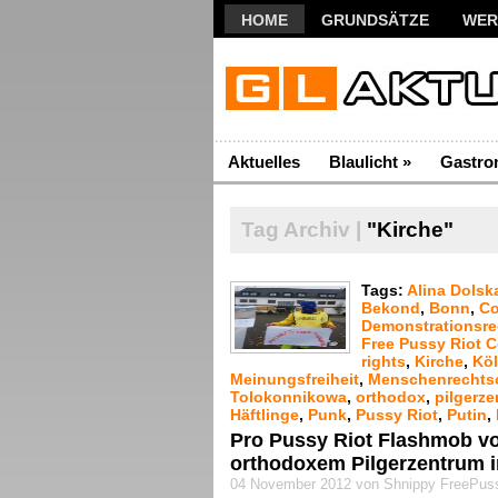
HOME
GRUNDSÄTZE
WER
Aktuelles
Blaulicht
»
Gastro
Tag Archiv |
"Kirche"
Tags:
Alina Dolsk
Bekond
,
Bonn
,
Co
Demonstrationsre
Free Pussy Riot 
rights
,
Kirche
,
Kö
Meinungsfreiheit
,
Menschenrechtso
Tolokonnikowa
,
orthodox
,
pilgerz
Häftlinge
,
Punk
,
Pussy Riot
,
Putin
,
Pro Pussy Riot Flashmob vo
orthodoxem Pilgerzentrum 
04 November 2012 von Shnippy FreePus