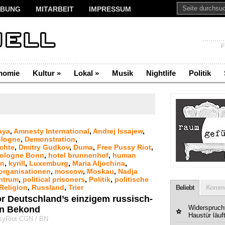
BUNG
MITARBEIT
IMPRESSUM
F
nomie
Kultur
»
Lokal
»
Musik
Nightlife
Politik
aya
,
Amnesty International
,
Andrej Issajew
,
logne
,
Demonstration
,
chte
,
Dmitry Gudkov
,
Duma
,
Free Pussy Riot
,
Cologne Bonn
,
hotel brunnenhof
,
human
ln
,
kyrill
,
Luxemburg
,
Maria Aljochina
,
rganisationen
,
moscow
,
Moskau
,
Nadja
entrum
,
political prisoners
,
Politik
,
politische
Religion
,
Russland
,
Trier
Beliebt
Komme
r Deutschland’s einzigem russisch-
Widerspruchf
in Bekond
Haustür läuf
syRiot CGN / BN