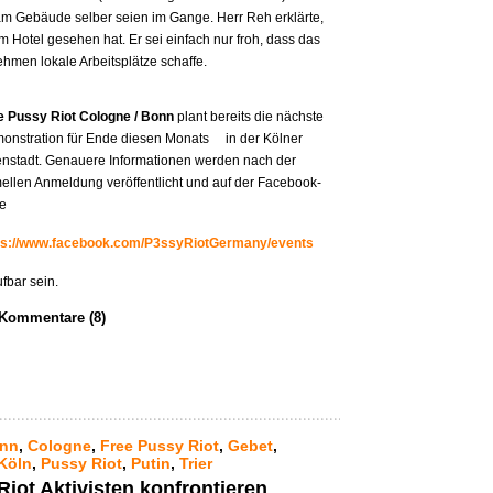
m Gebäude selber seien im Gange. Herr Reh erklärte,
m Hotel gesehen hat. Er sei einfach nur froh, dass das
men lokale Arbeitsplätze schaffe.
e Pussy Riot Cologne / Bonn
plant bereits die nächste
onstration für Ende diesen Monats in der Kölner
enstadt. Genauere Informationen werden nach der
mellen Anmeldung veröffentlicht und auf der Facebook-
te
ps://www.facebook.com/P3ssyRiotGermany/events
fbar sein.
Kommentare (8)
nn
,
Cologne
,
Free Pussy Riot
,
Gebet
,
Köln
,
Pussy Riot
,
Putin
,
Trier
iot Aktivisten konfrontieren