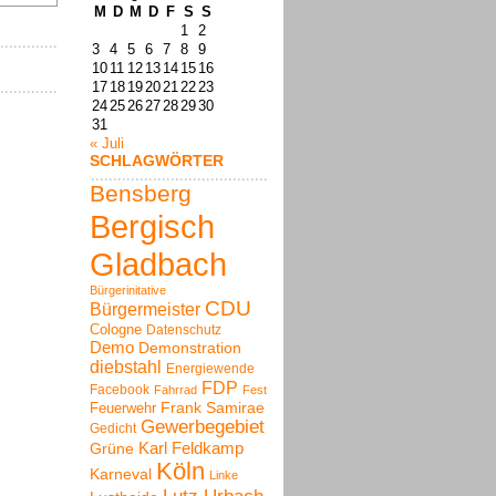
M
D
M
D
F
S
S
1
2
3
4
5
6
7
8
9
10
11
12
13
14
15
16
17
18
19
20
21
22
23
24
25
26
27
28
29
30
31
« Juli
SCHLAGWÖRTER
Bensberg
Bergisch
Gladbach
Bürgerinitative
CDU
Bürgermeister
Cologne
Datenschutz
Demo
Demonstration
diebstahl
Energiewende
FDP
Facebook
Fahrrad
Fest
Frank Samirae
Feuerwehr
Gewerbegebiet
Gedicht
Karl Feldkamp
Grüne
Köln
Karneval
Linke