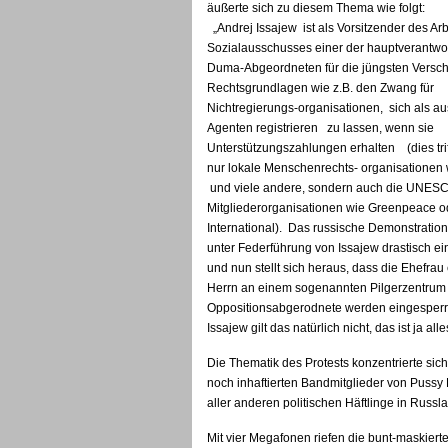
äußerte sich zu diesem Thema wie 
„Andrej Issajew ist als Vorsitzender des Arb
Sozialausschusses einer der hauptverantw
Duma-Abgeordneten für die jüngsten Versc
Rechtsgrundlagen wie z.B. den Zwang für
Nichtregierungs-organisationen, sich als a
Agenten registrieren zu lassen, wenn sie
Unterstützungszahlungen erhalten (dies trif
nur lokale Menschenrechts- organisationen
und viele andere, sondern auch die UNES
Mitgliederorganisationen wie Greenpeace 
International). Das russische Demonstratio
unter Federführung von Issajew drastisch e
und nun stellt sich heraus, dass die Ehefra
Herrn an einem sogenannten Pilgerzentrum i
Oppositionsabgerodnete werden eingesperrt 
Issajew gilt das natürlich nicht, das ist ja al
Die Thematik des Protests konzentrierte sic
noch inhaftierten Bandmitglieder von Pussy
aller anderen politischen Häftlinge in Russl
Mit vier Megafonen riefen die bunt-maskierte