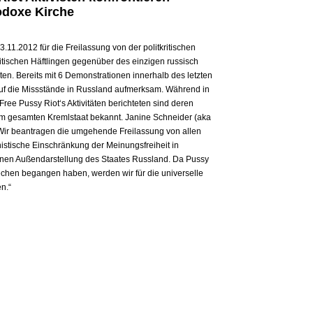
odoxe Kirche
11.2012 für die Freilassung von der politkritischen
tischen Häftlingen gegenüber des einzigen russisch
ten. Bereits mit 6 Demonstrationen innerhalb des letzten
 auf die Missstände in Russland aufmerksam. Während in
ree Pussy Riot‘s Aktivitäten berichteten sind deren
im gesamten Kremlstaat bekannt. Janine Schneider (aka
: „Wir beantragen die umgehende Freilassung von allen
histische Einschränkung der Meinungsfreiheit in
nen Außendarstellung des Staates Russland. Da Pussy
echen begangen haben, werden wir für die universelle
n.“