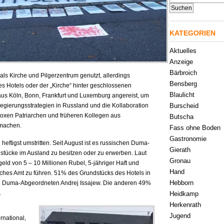
nach:
KATEGORIEN
Aktuelles
Anzeige
Bärbroich
als Kirche und Pilgerzentrum genutzt, allerdings
Bensberg
es Hotels oder der „Kirche“ hinter geschlossenen
Blaulicht
us Köln, Bonn, Frankfurt und Luxemburg angereist, um
egierungsstrategien in Russland und die Kollaboration
Burscheid
doxen Patriarchen und früheren Kollegen aus
Butscha
 machen.
Fass ohne Boden
Gastronomie
heftigst umstritten. Seit August ist es russischen Duma-
Gierath
stücke im Ausland zu besitzen oder zu erwerben. Laut
Gronau
eld von 5 – 10 Millionen Rubel, 5-jähriger Haft und
Hand
iches Amt zu führen. 51% des Grundstücks des Hotels in
Hebborn
au Duma-Abgeordneten Andrej Issajew. Die anderen 49%
.
Heidkamp
Herkenrath
Jugend
rnational,