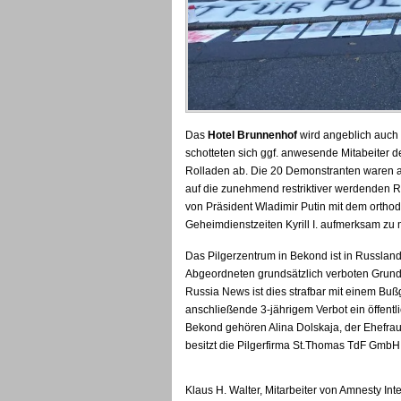
Das
Hotel Brunnenhof
wird angeblich auch 
schotteten sich ggf. anwesende Mitabeiter d
Rolladen ab. Die 20 Demonstranten waren a
auf die zunehmend restriktiver werdenden R
von Präsident Wladimir Putin mit dem ortho
Geheimdienstzeiten Kyrill I. aufmerksam zu
Das Pilgerzentrum in Bekond ist in Russland 
Abgeordneten grundsätzlich verboten Grund
Russia News ist dies strafbar mit einem Bußg
anschließende 3-jährigem Verbot ein öffentl
Bekond gehören Alina Dolskaja, der Ehefr
besitzt die Pilgerfirma St.Thomas TdF GmbH
Klaus H. Walter, Mitarbeiter von Amnesty Inte