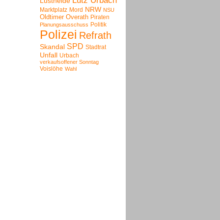
Lutz Urbach
Lustheide
NRW
Marktplatz
Mord
NSU
Oldtimer
Overath
Piraten
Politik
Planungsausschuss
Polizei
Refrath
SPD
Skandal
Stadtrat
Unfall
Urbach
verkaufsoffener Sonntag
Voislöhe
Wahl