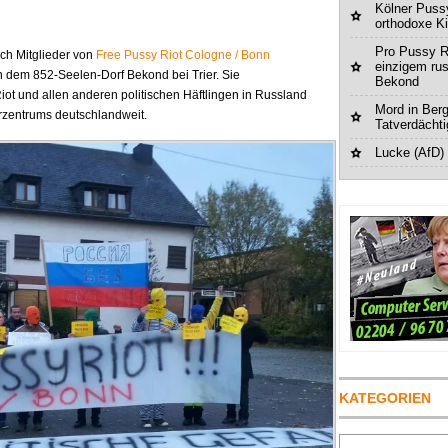
Kölner Pussy
orthodoxe K
Pro Pussy R
ch Mitglieder von
Free Pussy Riot Cologne / Bonn
einzigem ru
in dem 852-Seelen-Dorf Bekond bei Trier. Sie
Bekond
Riot und allen anderen politischen Häftlingen in Russland
Mord in Berg
rzentrums deutschlandweit.
Tatverdächt
Lucke (AfD)
KATEGORIEN
Suchen