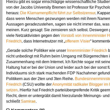
Hierzu gibt es sogar einschlägige wissenschaftliche Studie
von der Jacobs University Bremen ist Professor für Psychol
heraus:
Die Klarnamenpflicht führt zur Selbstzensur
. Kappas
dass wenn Menschen gezwungen werden mit ihrem Namen f
Aussagen geradezustehen, sagen sie nicht immer das, was s
meinen. Kurz gesagt: Sie zensieren sich selbst. Deswegen p
viele Netzaktivisten gegen den
Vorstoß von Innenminister 
Friedrich
, dass Internetnutzer mit „
offenem Visier
“ kommentie
„Gerade solche Politiker wie unser
Innenminister Friedrich
b
nicht unbedingt mit Ruhm beim Umgang mit Bürgerrechten 
Zusammenhang mit dem Internet. Ich fürchte sogar mit sein
Haltung hat er bei der Union und leider auch bei der sonst f
Individuums sich stark machenden FDP Nachahmer gefund
Politikern aus der 2ten und 3ten Reihe.
Bundesinnenministe
Friedrich
(CSU) wollte der
Anonymität radikaler Blogger im 
setzen
. Hierfür hat Friedrich parteiübergreifende Kritik geer
Recht, denn er untergräbt damit hierzulande Meinungs- und 
schließt
Samirae
.