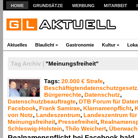
HOME
GRUNDSÄTZE
WERBUNG
MITARBEIT
Aktuelles
Blaulicht
»
Gastronomie
Kultur
»
Loka
Tag Archiv |
"Meinungsfreiheit"
Tags:
20.000 € Strafe
,
Beschäftigtendatenschutzgesetz
Bürgerrechte
,
Datenschutz
,
Datenschutzbeauftragte
,
DTB Forum für Date
Facebook
,
Frank Samirae
,
Klarnamenpflicht
,
K
von Notz
,
Landeszentrum
,
Landeszentrum für
Meinungsfreiheit
,
Pressefreiheit
,
Realnamenspf
Schleswig-Holstein
,
Thilo Weichert
,
Überwach
Realnamenspflicht bei Facebook bald