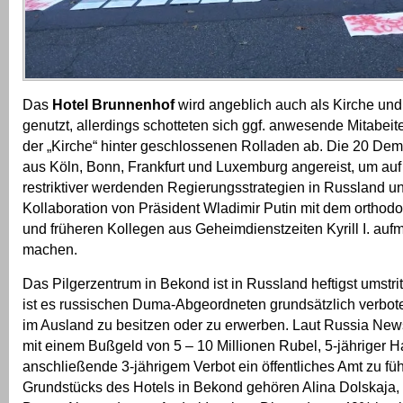
Das
Hotel Brunnenhof
wird angeblich auch als Kirche und
genutzt, allerdings schotteten sich ggf. anwesende Mitabeit
der „Kirche“ hinter geschlossenen Rolladen ab. Die 20 De
aus Köln, Bonn, Frankfurt und Luxemburg angereist, um au
restriktiver werdenden Regierungsstrategien in Russland u
Kollaboration von Präsident Wladimir Putin mit dem orthod
und früheren Kollegen aus Geheimdienstzeiten Kyrill I. au
machen.
Das Pilgerzentrum in Bekond ist in Russland heftigst umstrit
ist es russischen Duma-Abgeordneten grundsätzlich verbo
im Ausland zu besitzen oder zu erwerben. Laut Russia News 
mit einem Bußgeld von 5 – 10 Millionen Rubel, 5-jähriger H
anschließende 3-jährigem Verbot ein öffentliches Amt zu f
Grundstücks des Hotels in Bekond gehören Alina Dolskaja,