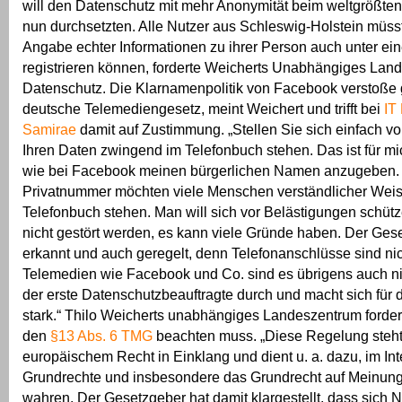
will den Datenschutz mit mehr Anonymität beim weltgrößte
nun durchsetzten. Alle Nutzer aus Schleswig-Holstein müsste
Angabe echter Informationen zu ihrer Person auch unter 
registrieren können, forderte Weicherts Unabhängiges Land
Datenschutz. Die Klarnamenpolitik von Facebook verstoße
deutsche Telemediengesetz, meint Weichert und trifft bei
IT
Samirae
damit auf Zustimmung. „Stellen Sie sich einfach vo
Ihren Daten zwingend im Telefonbuch stehen. Das ist für m
wie bei Facebook meinen bürgerlichen Namen anzugeben. 
Privatnummer möchten viele Menschen verständlicher Weis
Telefonbuch stehen. Man will sich vor Belästigungen schütz
nicht gestört werden, es kann viele Gründe haben. Der Ges
erkannt und auch geregelt, denn Telefonanschlüsse sind nic
Telemedien wie Facebook und Co. sind es übrigens auch nich
der erste Datenschutzbeauftragte durch und macht sich für
stark.“ Thilo Weicherts unabhängiges Landeszentrum forde
den
§13 Abs. 6 TMG
beachten muss. „Diese Regelung steht
europäischem Recht in Einklang und dient u. a. dazu, im Int
Grundrechte und insbesondere das Grundrecht auf Meinungs
wahren. Der Gesetzgeber hat damit klargestellt, dass sich 