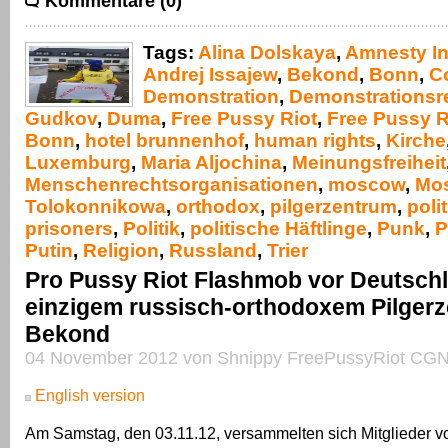
Kommentare (0)
Tags:
Alina Dolskaya
,
Amnesty In
Andrej Issajew
,
Bekond
,
Bonn
,
C
Demonstration
,
Demonstrationsr
Gudkov
,
Duma
,
Free Pussy Riot
,
Free Pussy R
Bonn
,
hotel brunnenhof
,
human rights
,
Kirche
Luxemburg
,
Maria Aljochina
,
Meinungsfreiheit
Menschenrechtsorganisationen
,
moscow
,
Mo
Tolokonnikowa
,
orthodox
,
pilgerzentrum
,
polit
prisoners
,
Politik
,
politische Häftlinge
,
Punk
,
P
Putin
,
Religion
,
Russland
,
Trier
Pro Pussy Riot Flashmob vor Deutsch
einzigem russisch-orthodoxem Pilgerz
Bekond
04 November 2012 von Shnippy FreePussyRiot CGN
English version
Am Samstag, den 03.11.12, versammelten sich Mitglieder 