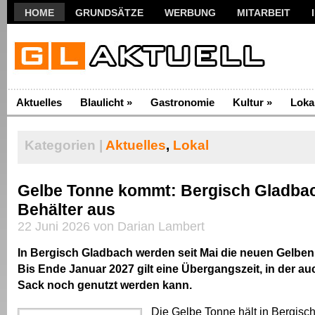
HOME
GRUNDSÄTZE
WERBUNG
MITARBEIT
Aktuelles
Blaulicht
»
Gastronomie
Kultur
»
Loka
Kategorien |
Aktuelles
,
Lokal
Gelbe Tonne kommt: Bergisch Gladbach
Behälter aus
22 Juni 2026 von Darian Lambert
In Bergisch Gladbach werden seit Mai die neuen Gelben 
Bis Ende Januar 2027 gilt eine Übergangszeit, in der au
Sack noch genutzt werden kann.
Die Gelbe Tonne hält in Bergisc