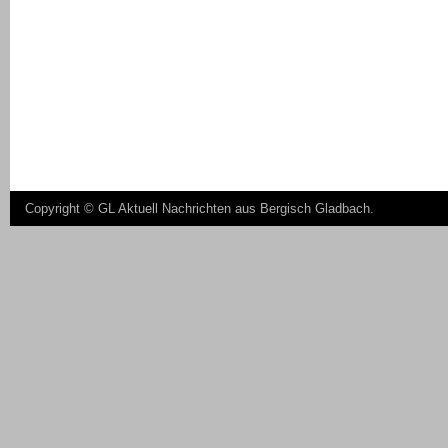
Copyright ©
GL Aktuell Nachrichten aus Bergisch Gladbach
.