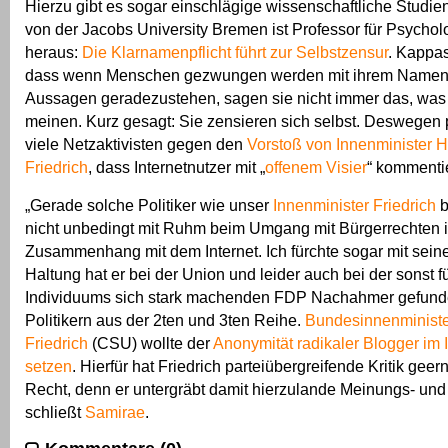
Hierzu gibt es sogar einschlägige wissenschaftliche Studie
von der Jacobs University Bremen ist Professor für Psychol
heraus:
Die Klarnamenpflicht führt zur Selbstzensur
. Kappas
dass wenn Menschen gezwungen werden mit ihrem Namen f
Aussagen geradezustehen, sagen sie nicht immer das, was s
meinen. Kurz gesagt: Sie zensieren sich selbst. Deswegen p
viele Netzaktivisten gegen den
Vorstoß von Innenminister 
Friedrich
, dass Internetnutzer mit „
offenem Visier
“ kommentie
„Gerade solche Politiker wie unser
Innenminister Friedrich
b
nicht unbedingt mit Ruhm beim Umgang mit Bürgerrechten 
Zusammenhang mit dem Internet. Ich fürchte sogar mit sein
Haltung hat er bei der Union und leider auch bei der sonst f
Individuums sich stark machenden FDP Nachahmer gefund
Politikern aus der 2ten und 3ten Reihe.
Bundesinnenministe
Friedrich
(CSU) wollte der
Anonymität radikaler Blogger im 
setzen
. Hierfür hat Friedrich parteiübergreifende Kritik geer
Recht, denn er untergräbt damit hierzulande Meinungs- und 
schließt
Samirae
.