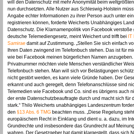
will den Datenschutz mit mehr Anonymität beim weltgrößte
nun durchsetzten. Alle Nutzer aus Schleswig-Holstein müsste
Angabe echter Informationen zu ihrer Person auch unter 
registrieren können, forderte Weicherts Unabhängiges Land
Datenschutz. Die Klarnamenpolitik von Facebook verstoße
deutsche Telemediengesetz, meint Weichert und trifft bei
IT
Samirae
damit auf Zustimmung. „Stellen Sie sich einfach vo
Ihren Daten zwingend im Telefonbuch stehen. Das ist für m
wie bei Facebook meinen bürgerlichen Namen anzugeben. 
Privatnummer möchten viele Menschen verständlicher Weis
Telefonbuch stehen. Man will sich vor Belästigungen schütz
nicht gestört werden, es kann viele Gründe haben. Der Ges
erkannt und auch geregelt, denn Telefonanschlüsse sind nic
Telemedien wie Facebook und Co. sind es übrigens auch nich
der erste Datenschutzbeauftragte durch und macht sich für
stark.“ Thilo Weicherts unabhängiges Landeszentrum forde
den
§13 Abs. 6 TMG
beachten muss. „Diese Regelung steht
europäischem Recht in Einklang und dient u. a. dazu, im Int
Grundrechte und insbesondere das Grundrecht auf Meinungs
wahren. Der Gesetzgeber hat damit klargestellt, dass sich 