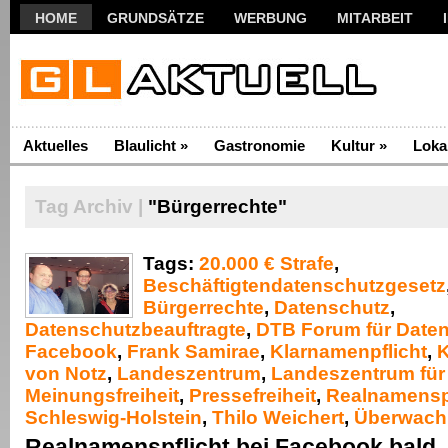
HOME
GRUNDSÄTZE
WERBUNG
MITARBEIT
Aktuelles
Blaulicht
»
Gastronomie
Kultur
»
Loka
Tag Archiv |
"Bürgerrechte"
Tags:
20.000 € Strafe
,
Beschäftigtendatenschutzgesetz
Bürgerrechte
,
Datenschutz
,
Datenschutzbeauftragte
,
DTB Forum für Date
Facebook
,
Frank Samirae
,
Klarnamenpflicht
,
K
von Notz
,
Landeszentrum
,
Landeszentrum für
Meinungsfreiheit
,
Pressefreiheit
,
Realnamenspf
Schleswig-Holstein
,
Thilo Weichert
,
Überwach
Realnamenspflicht bei Facebook bald