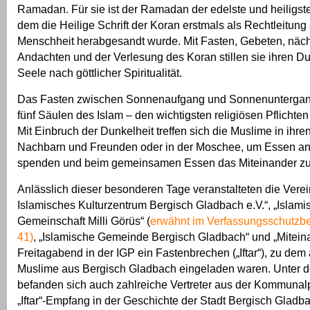
Ramadan. Für sie ist der Ramadan der edelste und heiligst
dem die Heilige Schrift der Koran erstmals als Rechtleitung
Menschheit herabgesandt wurde. Mit Fasten, Gebeten, näch
Andachten und der Verlesung des Koran stillen sie ihren Du
Seele nach göttlicher Spiritualität.
Das Fasten zwischen Sonnenaufgang und Sonnenuntergan
fünf Säulen des Islam – den wichtigsten religiösen Pflichte
Mit Einbruch der Dunkelheit treffen sich die Muslime in ihre
Nachbarn und Freunden oder in der Moschee, um Essen an 
spenden und beim gemeinsamen Essen das Miteinander zu
Anlässlich dieser besonderen Tage veranstalteten die Vere
Islamisches Kulturzentrum Bergisch Gladbach e.V.“, „Islami
Gemeinschaft Milli Görüs“ (
erwähnt im Verfassungsschutzbe
41)
, „Islamische Gemeinde Bergisch Gladbach“ und „Mitein
Freitagabend in der IGP ein Fastenbrechen („Iftar“), zu dem
Muslime aus Bergisch Gladbach eingeladen waren. Unter 
befanden sich auch zahlreiche Vertreter aus der Kommunalp
„Iftar“-Empfang in der Geschichte der Stadt Bergisch Glad