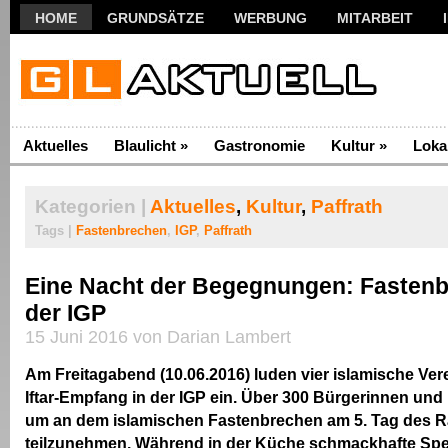
HOME
GRUNDSÄTZE
WERBUNG
MITARBEIT
Aktuelles
Blaulicht
»
Gastronomie
Kultur
»
Loka
Kategorien |
Aktuelles
,
Kultur
,
Paffrath
Tags |
Fastenbrechen
,
IGP
,
Paffrath
Eine Nacht der Begegnungen: Fastenb
der IGP
15 Juni 2016 von Darian Lambert
Am Freitagabend (10.06.2016) luden vier islamische Ver
Iftar-Empfang in der IGP ein. Über 300 Bürgerinnen un
um an dem islamischen Fastenbrechen am 5. Tag des
teilzunehmen. Während in der Küche schmackhafte Spei