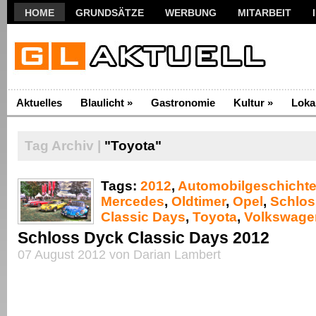
HOME
GRUNDSÄTZE
WERBUNG
MITARBEIT
Aktuelles
Blaulicht
»
Gastronomie
Kultur
»
Loka
Tag Archiv |
"Toyota"
Tags:
2012
,
Automobilgeschicht
Mercedes
,
Oldtimer
,
Opel
,
Schlos
Classic Days
,
Toyota
,
Volkswage
Schloss Dyck Classic Days 2012
07 August 2012 von Darian Lambert