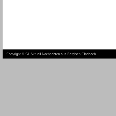
Copyright ©
GL Aktuell Nachrichten aus Bergisch Gladbach
.