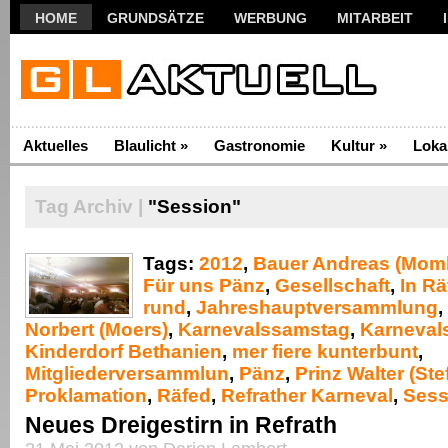
HOME
GRUNDSÄTZE
WERBUNG
MITARBEIT
Aktuelles
Blaulicht
»
Gastronomie
Kultur
»
Loka
Tag Archiv |
"Session"
Tags:
2012
,
Bauer Andreas (Mom
Für uns Pänz
,
Gesellschaft
,
In Rä
rund
,
Jahreshauptversammlung
,
Norbert (Moers)
,
Karnevalssamstag
,
Karneval
Kinderdorf Bethanien
,
mer fiere kunterbunt
,
Mitgliederversammlun
,
Pänz
,
Prinz Walter (Ste
Proklamation
,
Räfed
,
Refrather Karneval
,
Sess
Neues Dreigestirn in Refrath