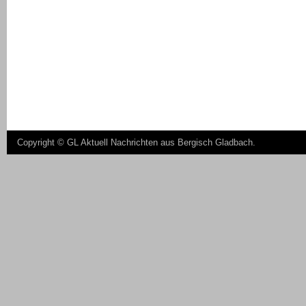
Copyright ©
GL Aktuell Nachrichten aus Bergisch Gladbach
.