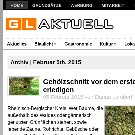
HOME
GRUNDSÄTZE
WERBUNG
MITARBEIT
Aktuelles
Blaulicht
»
Gastronomie
Kultur
»
Loka
Archiv | Februar 5th, 2015
Gehölzschnitt vor dem erst
erledigen
05 Februar 2015 von Darian Lambert
Rheinisch-Bergischer Kreis. Wer Bäume, die
außerhalb des Waldes oder gärtnerisch
genutzten Grünflächen stehen, sowie
lebende Zäune, Röhrichte, Gebüsche oder