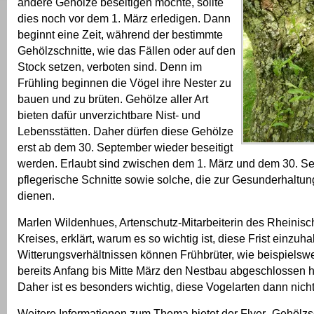
andere Gehölze beseitigen möchte, sollte
dies noch vor dem 1. März erledigen. Dann
beginnt eine Zeit, während der bestimmte
Gehölzschnitte, wie das Fällen oder auf den
Stock setzen, verboten sind. Denn im
Frühling beginnen die Vögel ihre Nester zu
bauen und zu brüten. Gehölze aller Art
bieten dafür unverzichtbare Nist- und
Lebensstätten. Daher dürfen diese Gehölze
erst ab dem 30. September wieder beseitigt
werden. Erlaubt sind zwischen dem 1. März und dem 30. S
pflegerische Schnitte sowie solche, die zur Gesunderhalt
dienen.
Marlen Wildenhues, Artenschutz-Mitarbeiterin des Rheinis
Kreises, erklärt, warum es so wichtig ist, diese Frist einzuha
Witterungsverhältnissen können Frühbrüter, wie beispielsw
bereits Anfang bis Mitte März den Nestbau abgeschlossen 
Daher ist es besonders wichtig, diese Vogelarten dann nicht
Weitere Informationen zum Thema bietet der Flyer „Gehölzs