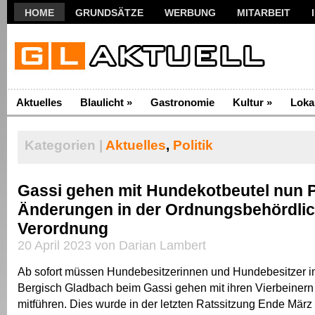
HOME
GRUNDSÄTZE
WERBUNG
MITARBEIT
Aktuelles
Blaulicht
»
Gastronomie
Kultur
»
Loka
Kategorien |
Aktuelles
,
Politik
Gassi gehen mit Hundekotbeutel nun Pf
Änderungen in der Ordnungsbehördli
Verordnung
20 April 2023 von Darian Lambert
Ab sofort müssen Hundebesitzerinnen und Hundebesitzer i
Bergisch Gladbach beim Gassi gehen mit ihren Vierbeiner
mitführen. Dies wurde in der letzten Ratssitzung Ende Mär