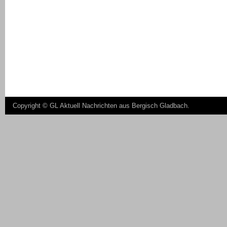
Copyright ©
GL Aktuell Nachrichten aus Bergisch Gladbach
.