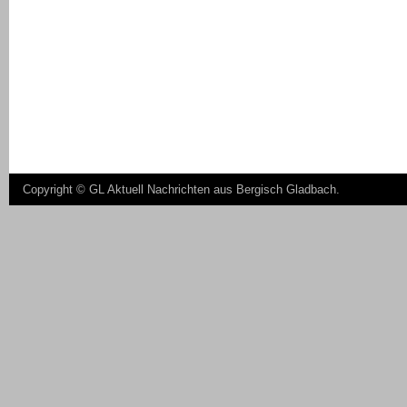
Copyright ©
GL Aktuell Nachrichten aus Bergisch Gladbach
.