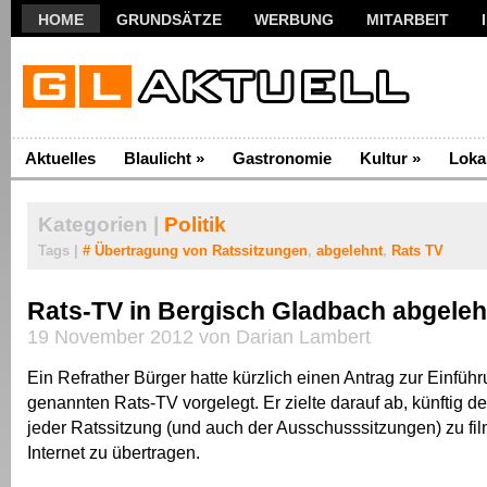
HOME
GRUNDSÄTZE
WERBUNG
MITARBEIT
Aktuelles
Blaulicht
»
Gastronomie
Kultur
»
Loka
Kategorien |
Politik
Tags |
# Übertragung von Ratssitzungen
,
abgelehnt
,
Rats TV
Rats-TV in Bergisch Gladbach abgeleh
19 November 2012 von Darian Lambert
Ein Refrather Bürger hatte kürzlich einen Antrag zur Einfüh
genannten Rats-TV vorgelegt. Er zielte darauf ab, künftig den
jeder Ratssitzung (und auch der Ausschusssitzungen) zu fil
Internet zu übertragen.