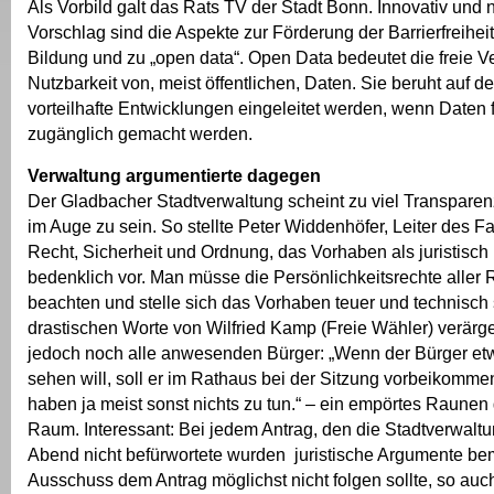
Als Vorbild galt das Rats TV der Stadt Bonn. Innovativ und
Vorschlag sind die Aspekte zur Förderung der Barrierfreiheit
Bildung und zu „open data“. Open Data bedeutet die freie V
Nutzbarkeit von, meist öffentlichen, Daten. Sie beruht auf 
vorteilhafte Entwicklungen eingeleitet werden, wenn Daten f
zugänglich gemacht werden.
Verwaltung argumentierte dagegen
Der Gladbacher Stadtverwaltung scheint zu viel Transparen
im Auge zu sein. So stellte Peter Widdenhöfer, Leiter des F
Recht, Sicherheit und Ordnung, das Vorhaben als juristisch
bedenklich vor. Man müsse die Persönlichkeitsrechte aller 
beachten und stelle sich das Vorhaben teuer und technisch 
drastischen Worte von Wilfried Kamp (Freie Wähler) verärg
jedoch noch alle anwesenden Bürger: „Wenn der Bürger etw
sehen will, soll er im Rathaus bei der Sitzung vorbeikomme
haben ja meist sonst nichts zu tun.“ – ein empörtes Raunen
Raum. Interessant: Bei jedem Antrag, den die Stadtverwalt
Abend nicht befürwortete wurden juristische Argumente bem
Ausschuss dem Antrag möglichst nicht folgen sollte, so auch