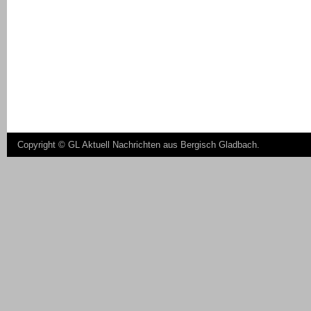
Copyright ©
GL Aktuell Nachrichten aus Bergisch Gladbach
.