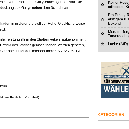
rechtes Vorderrad in den Gullyschacht geraten war. Die
Kölner Pussy
orthodoxe K
Abdeckung des Gullys neben dem Schacht am
Pro Pussy R
einzigem ru
Bekond
haden in mittlerer dreistelliger Höhe. Glücklicherweise
tzt.
Mord in Berg
Tatverdächt
hrlichen Eingriffs in den Straßenverkehr aufgenommen.
Lucke (AfD)
 Umfeld des Tatortes gemacht haben, werden gebeten,
h Gladbach unter der Telefonnummer 02202 205-0 zu
tfeld)
ht veröffentlicht) (Pflichtfeld)
KATEGORIEN
Suchen