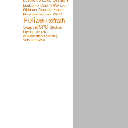
Lutz Urbach
Lustheide
NRW
Marktplatz
Mord
NSU
Oldtimer
Overath
Piraten
Politik
Planungsausschuss
Polizei
Refrath
SPD
Skandal
Stadtrat
Unfall
Urbach
verkaufsoffener Sonntag
Voislöhe
Wahl