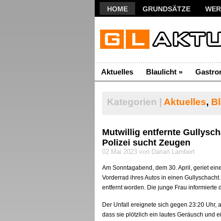
HOME
GRUNDSÄTZE
WER
Aktuelles
Blaulicht
»
Gastro
Kategorien |
Aktuelles
,
Bl
Mutwillig entfernte Gullysc
Polizei sucht Zeugen
02 Mai 2023 von Darian Lambert
Am Sonntagabend, dem 30. April, geriet ein
Vorderrad ihres Autos in einen Gullyschacht
entfernt worden. Die junge Frau informierte d
Der Unfall ereignete sich gegen 23:20 Uhr, al
dass sie plötzlich ein lautes Geräusch und