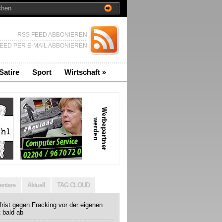
RSS FEED ABBONIEREN
EED PER E-MAIL ABBONIEREN
Satire
Sport
Wirtschaft
»
ntare
Aktuell
TAG CLOUD
rist gegen Fracking vor der eigenen
t bald ab