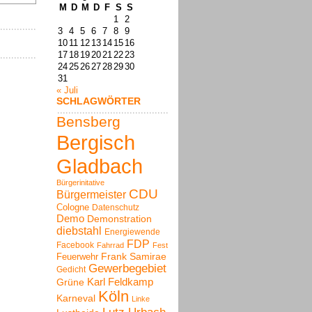
M
D
M
D
F
S
S
1
2
3
4
5
6
7
8
9
10
11
12
13
14
15
16
17
18
19
20
21
22
23
24
25
26
27
28
29
30
31
« Juli
SCHLAGWÖRTER
Bensberg
Bergisch
Gladbach
Bürgerinitative
CDU
Bürgermeister
Cologne
Datenschutz
Demo
Demonstration
diebstahl
Energiewende
FDP
Facebook
Fahrrad
Fest
Frank Samirae
Feuerwehr
Gewerbegebiet
Gedicht
Karl Feldkamp
Grüne
Köln
Karneval
Linke