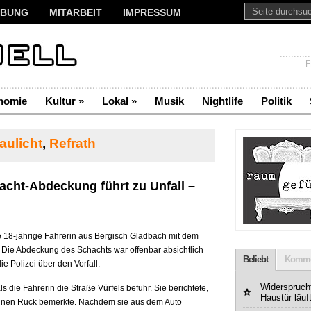
BUNG
MITARBEIT
IMPRESSUM
F
nomie
Kultur
»
Lokal
»
Musik
Nightlife
Politik
aulicht
,
Refrath
hacht-Abdeckung führt zu Unfall –
e 18-jährige Fahrerin aus Bergisch Gladbach mit dem
. Die Abdeckung des Schachts war offenbar absichtlich
Beliebt
Komme
ie Polizei über den Vorfall.
Widerspruchf
s die Fahrerin die Straße Vürfels befuhr. Sie berichtete,
Haustür läuf
 einen Ruck bemerkte. Nachdem sie aus dem Auto