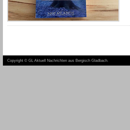
Copyright ©
GL Aktuell Nachrichten aus Bergisch Gladbach
.