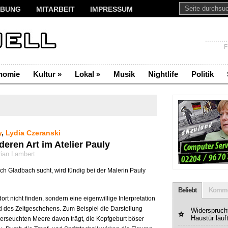
BUNG
MITARBEIT
IMPRESSUM
F
nomie
Kultur
»
Lokal
»
Musik
Nightlife
Politik
y
,
Lydia Czeranski
deren Art im Atelier Pauly
rian Lambert
ch Gladbach sucht, wird fündig bei der Malerin Pauly
Beliebt
Komme
rt nicht finden, sondern eine eigenwillige Interpretation
 des Zeitgeschehens. Zum Beispiel die Darstellung
Widerspruchf
Haustür läuf
verseuchten Meere davon trägt, die Kopfgeburt böser