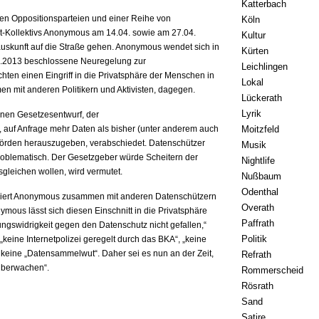
Katterbach
n Oppositionsparteien und einer Reihe von
Köln
et-Kollektivs Anonymous am 14.04. sowie am 27.04.
Kultur
skunft auf die Straße gehen. Anonymous wendet sich in
Kürten
.2013 beschlossene Neuregelung zur
Leichlingen
hten einen Eingriff in die Privatsphäre der Menschen in
Lokal
n mit anderen Politikern und Aktivisten, dagegen.
Lückerath
Lyrik
enen Gesetzesentwurf, der
t, auf Anfrage mehr Daten als bisher (unter anderem auch
Moitzfeld
hörden herauszugeben, verabschiedet. Datenschützer
Musik
roblematisch. Der Gesetzgeber würde Scheitern der
Nightlife
gleichen wollen, wird vermutet.
Nußbaum
Odenthal
triert Anonymous zusammen mit anderen Datenschützern
Overath
mous lässt sich diesen Einschnitt in die Privatsphäre
Paffrath
swidrigkeit gegen den Datenschutz nicht gefallen,“
Politik
„keine Internetpolizei geregelt durch das BKA“, „keine
keine „Datensammelwut“. Daher sei es nun an der Zeit,
Refrath
 überwachen“.
Rommerscheid
Rösrath
Sand
Satire