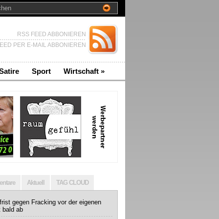
RSS FEED ABBONIEREN
EED PER E-MAIL ABBONIEREN
Satire
Sport
Wirtschaft
»
ntare
Aktuell
TAG CLOUD
rist gegen Fracking vor der eigenen
t bald ab