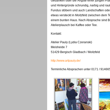
Gedanken oder die Ängste einer jungen Frau.
und Hintergründe schrundig, narbig und rauh
Fundus stöbern und auch Landschaften oder 
etwas versteckt in Moitzfeld zwischen dem 
einem bunten Haus. Nach Absprache sind Be
Atelierplausch bei Kaffee oder Tee.
Kontakt:
Atelier Pauly (Lydia Czeranski)
Meisheide 7
51429 Bergisch Gladbach / Moitzfeld
http://www.artpauly.de/
Terminliche Absprachen unter 0171 / 91466