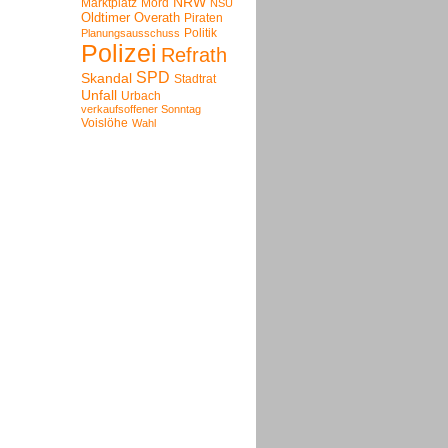
NRW
Marktplatz
Mord
NSU
Oldtimer
Overath
Piraten
Politik
Planungsausschuss
Polizei
Refrath
SPD
Skandal
Stadtrat
Unfall
Urbach
verkaufsoffener Sonntag
Voislöhe
Wahl