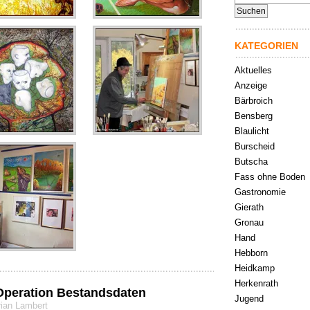
nach:
KATEGORIEN
Aktuelles
Anzeige
Bärbroich
Bensberg
Blaulicht
Burscheid
Butscha
Fass ohne Boden
Gastronomie
Gierath
Gronau
Hand
Hebborn
Heidkamp
Herkenrath
peration Bestandsdaten
Jugend
rian Lambert