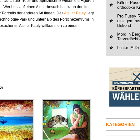
 Durch die Tropf- und Spritztechnik wirken die Figuren
Kölner Pussy
. Wer Lust auf einen Atelierbesuch hat, kann dort im
orthodoxe K
Portraits der anderen Art finden. Das
Atelier Pauly
liegt
Pro Pussy R
Technologie-Park und unterhalb des Porschezentrums in
einzigem ru
Bekond
sucher im Atelier Pauly willkommen zu einem
Mord in Berg
Tatverdächt
Lucke (AfD)
59
KATEGORIEN
Suchen