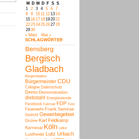
M
D
M
D
F
S
S
1
2
3
4
5
6
7
8
9
10
11
12
13
14
15
16
17
18
19
20
21
22
23
24
25
26
27
28
29
30
« März
Mai »
SCHLAGWÖRTER
Bensberg
Bergisch
Gladbach
Bürgerinitative
CDU
Bürgermeister
Cologne
Datenschutz
Demo
Demonstration
diebstahl
Energiewende
FDP
Facebook
Fahrrad
Fest
Frank Samirae
Feuerwehr
Gewerbegebiet
Gedicht
Karl Feldkamp
Grüne
Köln
Karneval
Linke
Lutz Urbach
Lustheide