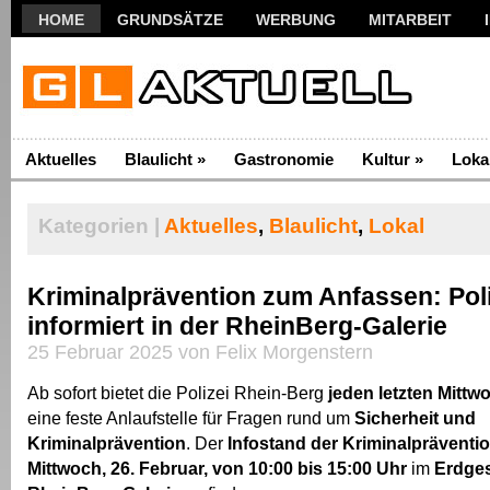
HOME
GRUNDSÄTZE
WERBUNG
MITARBEIT
Aktuelles
Blaulicht
»
Gastronomie
Kultur
»
Loka
Kategorien |
Aktuelles
,
Blaulicht
,
Lokal
Kriminalprävention zum Anfassen: Poli
informiert in der RheinBerg-Galerie
25 Februar 2025 von Felix Morgenstern
Ab sofort bietet die Polizei Rhein-Berg
jeden letzten Mittw
eine feste Anlaufstelle für Fragen rund um
Sicherheit und
Kriminalprävention
. Der
Infostand der Kriminalpräventi
Mittwoch, 26. Februar, von 10:00 bis 15:00 Uhr
im
Erdge