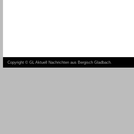
Copyright ©
GL Aktuell Nachrichten aus Bergisch Gladbach
.