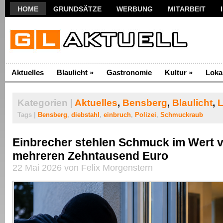
HOME
GRUNDSÄTZE
WERBUNG
MITARBEIT
Aktuelles
Blaulicht
»
Gastronomie
Kultur
»
Loka
Kategorien |
Aktuelles
,
Bensberg
,
Blaulicht
,
L
Tags |
Bensberg
,
diebstahl
,
einbruch
,
Polizei
,
Schmuckraub
Einbrecher stehlen Schmuck im Wert 
mehreren Zehntausend Euro
22 Mai 2026 von Felix Morgenstern