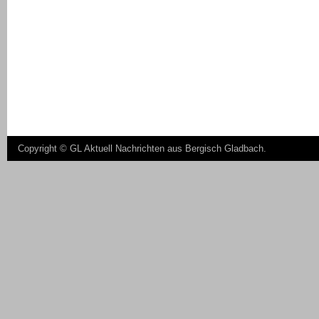
Copyright ©
GL Aktuell Nachrichten aus Bergisch Gladbach
.