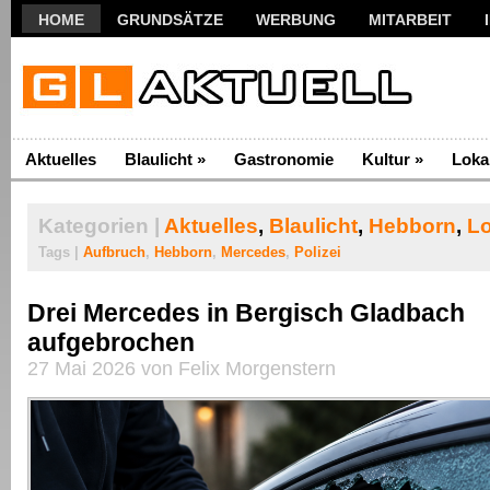
HOME
GRUNDSÄTZE
WERBUNG
MITARBEIT
Aktuelles
Blaulicht
»
Gastronomie
Kultur
»
Loka
Kategorien |
Aktuelles
,
Blaulicht
,
Hebborn
,
Lo
Tags |
Aufbruch
,
Hebborn
,
Mercedes
,
Polizei
Drei Mercedes in Bergisch Gladbach
aufgebrochen
27 Mai 2026 von Felix Morgenstern