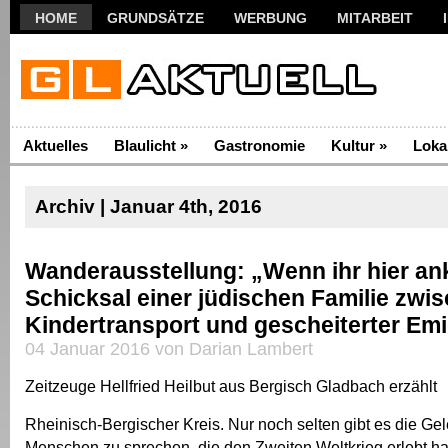
HOME
GRUNDSÄTZE
WERBUNG
MITARBEIT
Aktuelles
Blaulicht
»
Gastronomie
Kultur
»
Loka
Archiv | Januar 4th, 2016
Wanderausstellung: „Wenn ihr hier 
Schicksal einer jüdischen Familie zwi
Kindertransport und gescheiterter Emi
04 Januar 2016 von Darian Lambert
Zeitzeuge Hellfried Heilbut aus Bergisch Gladbach erzählt
Rheinisch-Bergischer Kreis. Nur noch selten gibt es die Gel
Menschen zu sprechen, die den Zweiten Weltkrieg erlebt ha