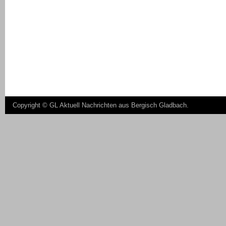
Copyright ©
GL Aktuell Nachrichten aus Bergisch Gladbach
.