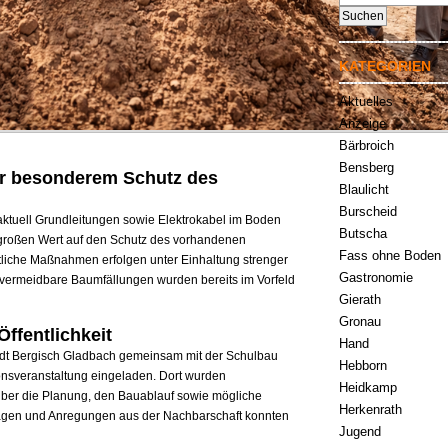
nach:
KATEGORIEN
Aktuelles
Anzeige
Bärbroich
Bensberg
er besonderem Schutz des
Blaulicht
Burscheid
ktuell Grundleitungen sowie Elektrokabel im Boden
Butscha
t großen Wert auf den Schutz des vorhandenen
Fass ohne Boden
iche Maßnahmen erfolgen unter Einhaltung strenger
Gastronomie
ermeidbare Baumfällungen wurden bereits im Vorfeld
Gierath
Gronau
Öffentlichkeit
Hand
adt Bergisch Gladbach gemeinsam mit der Schulbau
Hebborn
onsveranstaltung eingeladen. Dort wurden
Heidkamp
er die Planung, den Bauablauf sowie mögliche
Herkenrath
agen und Anregungen aus der Nachbarschaft konnten
Jugend