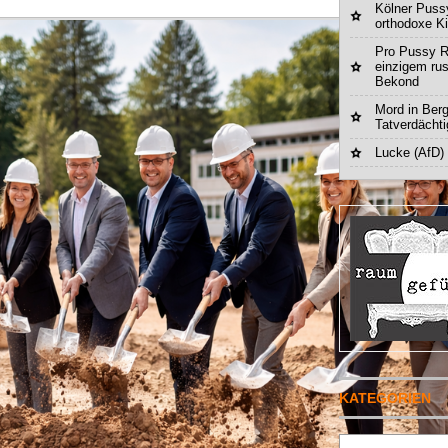
Kölner Pussy
orthodoxe K
Pro Pussy R
einzigem ru
Bekond
Mord in Berg
Tatverdächt
Lucke (AfD)
KATEGORIEN
Suchen