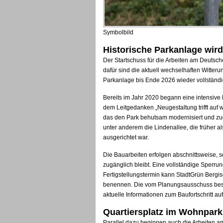
Symbolbild
Historische Parkanlage wird
Der Startschuss für die Arbeiten am Deutsche
dafür sind die aktuell wechselhaften Witterun
Parkanlage bis Ende 2026 wieder vollständig 
Bereits im Jahr 2020 begann eine intensive
dem Leitgedanken „Neugestaltung trifft auf 
das den Park behutsam modernisiert und zug
unter anderem die Lindenallee, die früher a
ausgerichtet war.
Die Bauarbeiten erfolgen abschnittsweise, 
zugänglich bleibt. Eine vollständige Sperrun
Fertigstellungstermin kann StadtGrün Bergis
benennen. Die vom Planungsausschuss besc
aktuelle Informationen zum Baufortschritt au
Quartiersplatz im Wohnpark
Parallel dazu beginnen auch die Arbeiten 