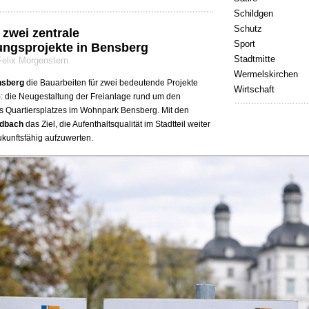
Schildgen
Schutz
 zwei zentrale
Sport
ungsprojekte in Bensberg
Stadtmitte
Felix Morgenstern
Wermelskirchen
sberg
die Bauarbeiten für zwei bedeutende Projekte
Wirtschaft
: die Neugestaltung der Freianlage rund um den
s Quartiersplatzes im Wohnpark Bensberg. Mit den
adbach
das Ziel, die Aufenthaltsqualität im Stadtteil weiter
kunftsfähig aufzuwerten.