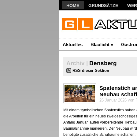
HOME
GRUNDSÄTZE
WER
Aktuelles
Blaulicht
»
Gastro
Archiv |
Bensberg
RSS dieser Sektion
Spatenstich 
Neubau schaff
26 Januar 2026 von 
Mit einem symbolischen Spatenstich haben
die Arbeiten für ein neues zweigeschossiges
Anfang Januar laufen vorbereitende Tiefbaua
Baumaßnahme markieren. Der Neubau wird a
benötigte zusätzliche Schulräume schaffen.