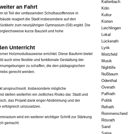
Katterbach
weiter an Fahrt
Köln
ist Teil der umfassenden Schulbauoffensive in
Kultur
bäude reagiert die Stadt insbesondere auf den
Kürten
 Rückkehr zum neunjährigen Gymnasium (G9) ergibt. Die
Leichlingen
ergleichsweise kurze Bauzeit und hohe
Lokal
Lückerath
en Unterricht
Lyrik
ner Holzmodulbauweise errichtet. Diese Bauform bietet
Moitzfeld
ubt auch eine flexible und funktionale Gestaltung der
Musik
 Lernumgebungen zu schaffen, die den pädagogischen
Nightlife
iebs gerecht werden.
Nußbaum
Odenthal
Overath
ekt anspruchsvoll. Insbesondere mögliche
Paffrath
tellen weiterhin ein zeitliches Risiko dar. Stadt und
Politik
isch, das Projekt dank enger Abstimmung und der
 erfolgreich umzusetzen.
Refrath
Rommerscheid
nasium wird ein weiterer wichtiger Schritt zur Stärkung
Rösrath
ach gemacht.
Sand
Satire