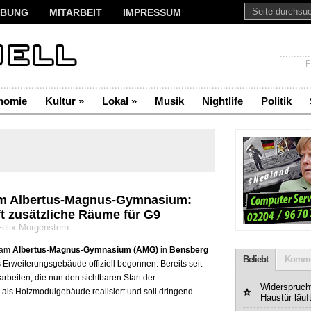
BUNG
MITARBEIT
IMPRESSUM
F
nomie
Kultur
»
Lokal
»
Musik
Nightlife
Politik
am Albertus-Magnus-Gymnasium:
t zusätzliche Räume für G9
Felix Morgenstern
 am
Albertus-Magnus-Gymnasium (AMG)
in
Bensberg
Beliebt
Komme
 Erweiterungsgebäude offiziell begonnen. Bereits seit
rbeiten, die nun den sichtbaren Start der
Widerspruchf
ls Holzmodulgebäude realisiert und soll dringend
Haustür läuf