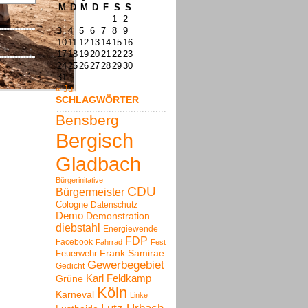
M
D
M
D
F
S
S
1
2
3
4
5
6
7
8
9
10
11
12
13
14
15
16
17
18
19
20
21
22
23
24
25
26
27
28
29
30
31
« Juli
SCHLAGWÖRTER
Bensberg
Bergisch
Gladbach
Bürgerinitative
CDU
Bürgermeister
Cologne
Datenschutz
Demo
Demonstration
diebstahl
Energiewende
FDP
Facebook
Fahrrad
Fest
Frank Samirae
Feuerwehr
Gewerbegebiet
Gedicht
Karl Feldkamp
Grüne
Köln
Karneval
Linke