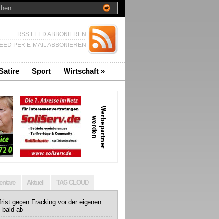
RSS FEED ABBONIEREN
EED PER E-MAIL ABBONIEREN
Satire
Sport
Wirtschaft
»
ntare
Aktuell
TAG CLOUD
rist gegen Fracking vor der eigenen
t bald ab