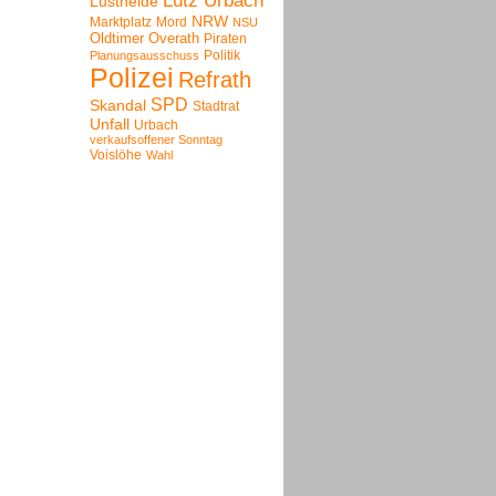
Lutz Urbach
Lustheide
NRW
Marktplatz
Mord
NSU
Oldtimer
Overath
Piraten
Politik
Planungsausschuss
Polizei
Refrath
SPD
Skandal
Stadtrat
Unfall
Urbach
verkaufsoffener Sonntag
Voislöhe
Wahl