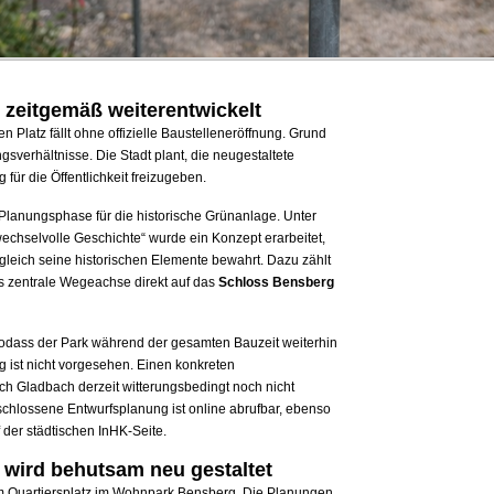
 zeitgemäß weiterentwickelt
n Platz fällt ohne offizielle Baustelleneröffnung. Grund
gsverhältnisse. Die Stadt plant, die neugestaltete
für die Öffentlichkeit freizugeben.
 Planungsphase für die historische Grünanlage. Unter
wechselvolle Geschichte“ wurde ein Konzept erarbeitet,
leich seine historischen Elemente bewahrt. Dazu zählt
ls zentrale Wegeachse direkt auf das
Schloss Bensberg
sodass der Park während der gesamten Bauzeit weiterhin
g ist nicht vorgesehen. Einen konkreten
ch Gladbach derzeit witterungsbedingt noch nicht
hlossene Entwurfsplanung ist online abrufbar, ebenso
f der städtischen InHK-Seite.
 wird behutsam neu gestaltet
am Quartiersplatz im Wohnpark Bensberg. Die Planungen