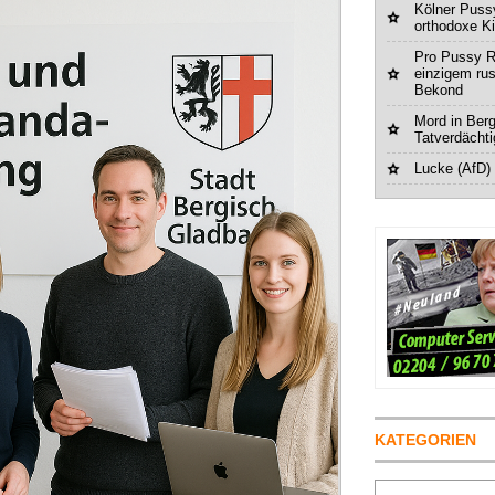
Kölner Pussy
orthodoxe K
Pro Pussy R
einzigem ru
Bekond
Mord in Berg
Tatverdächt
Lucke (AfD)
KATEGORIEN
Suchen