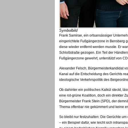
Symbolbild
Frank Samirae, ein ortsansässiger Unternehm
eingerichtete Fußgängerzone in Bensberg ge
diese wieder entfernt werden musste. Er war
Schloßstraße gezogen. Ein Teil der Händlersc
Fußgängerzone gewehrt, unterstützt von C
Alexander Felsch, Bürgermeisterkandidat v
Kanal auf die Entscheidung des Gerichts reag
ideologische Verkehrspolitik des Beigeordne
Ob dahinter ein politisches Kalkül steckt, läs
eine rot-grüne Koalition, doch ein direkter
Bürgermeister Frank Stein (SPD), der demnäc
Thema offenbar nie gekümmert und keine e
So bleibt nur festzuhalten: Die Gerüchte um
– ein Beispiel dafür, wie leicht sich intra