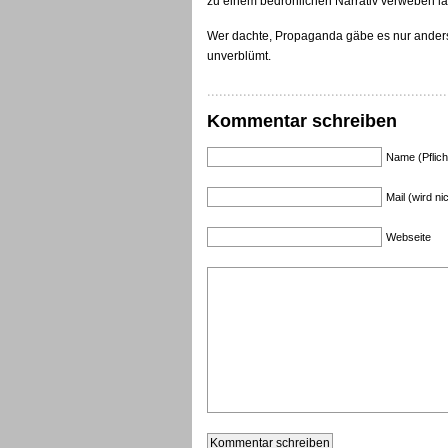
zu einem bedrohlichen Narrativ verweben la
Wer dachte, Propaganda gäbe es nur andersw
unverblümt.
Kommentar schreiben
Name (Pflich
Mail (wird nic
Webseite