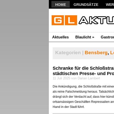
HOME
GRUNDSÄTZE
WER
Aktuelles
Blaulicht
»
Gastro
Kategorien |
Bensberg
,
L
Schranke für die Schloßstra
städtischen Presse- und Pr
11 Juli 2025 von Darian Lambert
Die Ankündigung, die Schloßstraße mit einer 
als reine Falschmeldung heraus. Tatsächlic
drängt sich der Verdacht auf, dass hier küns
ortsansässigen Geschäften Repressalien an
Hand in der Stadt führt.