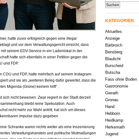
nach:
KATEGORIEN
Aktuelles
Anzeige
er, hatte zuvor erfolgreich gegen eine illegal
klagt und vor dem Verwaltungsgericht erreicht, dass
Bärbroich
 mit seinem EDV-Service in ein Ladenlokal in der
Bensberg
haft hatte sich ebenfalls in einer Petition gegen die
Blaulicht
DU und FDP.
Burscheid
Butscha
on CDU und FDP, hatte mehrfach auf seinem Instagram-
Fass ohne Boden
iert und sie als „weiteren Beleg dafür gewertet, dass die
Gastronomie
ten Migenda (Grüne) keinem hilft“.
Gierath
st sich nicht beweisen. Zwar regiert in der Stadt derzeit
Gronau
 Zusammenhang bleibt reine Spekulation. Auch
Hand
hst nicht mehr zur Wahl antritt, hat sich um dieses
Hebborn
rkennbaren Impulse dazu gegeben.
Heidkamp
 eine Schranke waren nichts weiter als eine Inszenierung
Herkenrath
nsparentes Verwaltungshandeln und politische Mutmaßungen
Jugend