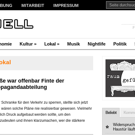
BUNG
MITARBEIT
IMPRESSUM
F
nomie
Kultur
»
Lokal
»
Musik
Nightlife
Politik
okal
ße war offenbar Finte der
opagandaabteilung
Schranke für den Verkehr zu sperren, stellte sich jetzt
h wären solche Pläne nie realisierbar gewesen. Vielmehr
Beliebt
Komme
tlich Druck aufgebaut werden sollte, um den
zudeuten und ihnen klarzumachen, wer die stärkere
Widerspruchf
Haustür läuf