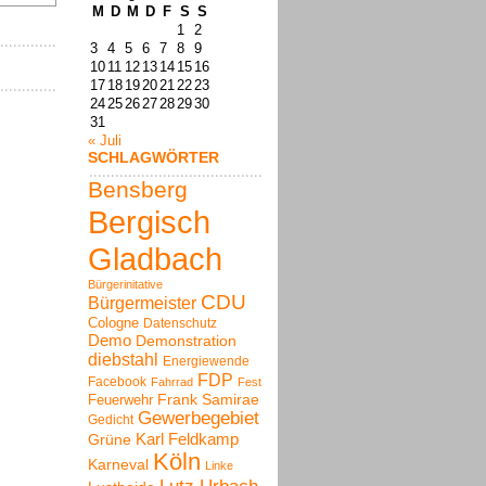
M
D
M
D
F
S
S
1
2
3
4
5
6
7
8
9
10
11
12
13
14
15
16
17
18
19
20
21
22
23
24
25
26
27
28
29
30
31
« Juli
SCHLAGWÖRTER
Bensberg
Bergisch
Gladbach
Bürgerinitative
CDU
Bürgermeister
Cologne
Datenschutz
Demo
Demonstration
diebstahl
Energiewende
FDP
Facebook
Fahrrad
Fest
Frank Samirae
Feuerwehr
Gewerbegebiet
Gedicht
Karl Feldkamp
Grüne
Köln
Karneval
Linke