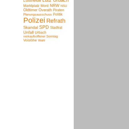
Lutz Urbach
Lustheide
NRW
Marktplatz
Mord
NSU
Oldtimer
Overath
Piraten
Politik
Planungsausschuss
Polizei
Refrath
SPD
Skandal
Stadtrat
Unfall
Urbach
verkaufsoffener Sonntag
Voislöhe
Wahl