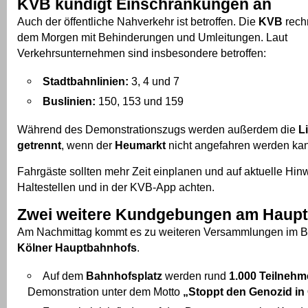
KVB kündigt Einschränkungen an
Auch der öffentliche Nahverkehr ist betroffen. Die
KVB
rechn
dem Morgen mit Behinderungen und Umleitungen. Laut
Verkehrsunternehmen sind insbesondere betroffen:
Stadtbahnlinien:
3, 4 und 7
Buslinien:
150, 153 und 159
Während des Demonstrationszugs werden außerdem die
L
getrennt
, wenn der
Heumarkt
nicht angefahren werden ka
Fahrgäste sollten mehr Zeit einplanen und auf aktuelle Hin
Haltestellen und in der KVB-App achten.
Zwei weitere Kundgebungen am Haup
Am Nachmittag kommt es zu weiteren Versammlungen im B
Kölner Hauptbahnhofs
.
Auf dem
Bahnhofsplatz
werden rund
1.000 Teilneh
Demonstration unter dem Motto
„Stoppt den Genozid in