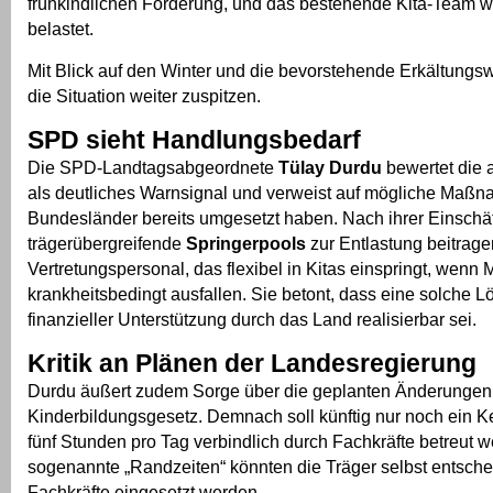
frühkindlichen Förderung, und das bestehende Kita-Team wi
belastet.
Mit Blick auf den Winter und die bevorstehende Erkältungsw
die Situation weiter zuspitzen.
SPD sieht Handlungsbedarf
Die SPD-Landtagsabgeordnete
Tülay Durdu
bewertet die 
als deutliches Warnsignal und verweist auf mögliche Maßn
Bundesländer bereits umgesetzt haben. Nach ihrer Einsch
trägerübergreifende
Springerpools
zur Entlastung beitrage
Vertretungspersonal, das flexibel in Kitas einspringt, wenn 
krankheitsbedingt ausfallen. Sie betont, dass eine solche L
finanzieller Unterstützung durch das Land realisierbar sei.
Kritik an Plänen der Landesregierung
Durdu äußert zudem Sorge über die geplanten Änderunge
Kinderbildungsgesetz. Demnach soll künftig nur noch ein K
fünf Stunden pro Tag verbindlich durch Fachkräfte betreut w
sogenannte „Randzeiten“ könnten die Träger selbst entschei
Fachkräfte eingesetzt werden.