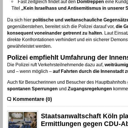
Fast zeitgleich findet auf den
Domtreppen
eine Kundg
Titel
„Kein Israelhass und Antisemitismus in unserer 
Da sich hier
politische und weltanschauliche Gegensätz
gegenüberstehen, bereitet sich die Polizei darauf vor,
die G
konsequent voneinander getrennt zu halten
. Laut Einsat
direkte Konfrontationen verhindert und ein sicherer Demonst
gewährleistet werden.
Polizei empfiehlt Umfahrung der Innen
Die Polizei ruft Verkehrsteilnehmende dazu auf,
weiträumi
und – wenn möglich –
auf Fahrten durch die Innenstadt z
Auch für Besucherinnen und Besucher des Hauptbahnhofs g
spontanen Sperrungen
und
Zugangsregelungen
komme
Kommentare (0)
Staatsanwaltschaft Köln pl
Ermittlungen gegen CDU-A