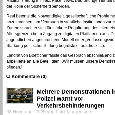
Radikalisierung im Netz, Fake News, Bedrohungen für die
der Rolle der Sicherheitsbehörden.
Reul betonte die Notwendigkeit, gesellschaftliche Probleme
anzusprechen, um Vertrauen in staatliche Institutionen zur
Zudem sprach er sich für stärkere Regulierung des Internets
Altersgrenzen beim Zugang zu digitalen Plattformen aus. D
Jugendlichen angesprochene Modell einer „Verfassungsvier
Stärkung politischer Bildung begrüßte er ausdrücklich.
Landrat von Boetticher fasste das Gespräch abschließen
appellierte an alle Beteiligten: „Wir müssen unsere Demok
pflegen.“
Kommentare (0)
Mehrere Demonstrationen i
Polizei warnt vor
Verkehrsbehinderungen
08 November 2025 von Felix Morgenstern