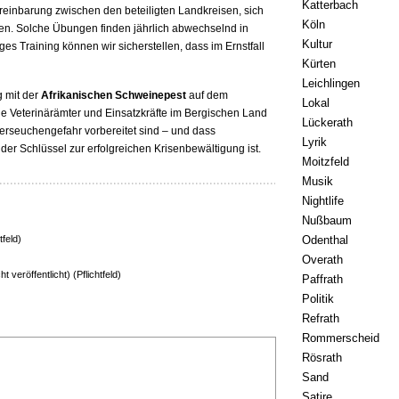
Katterbach
ereinbarung zwischen den beteiligten Landkreisen, sich
Köln
zen. Solche Übungen finden jährlich abwechselnd in
Kultur
ges Training können wir sicherstellen, dass im Ernstfall
Kürten
Leichlingen
g mit der
Afrikanischen Schweinepest
auf dem
Lokal
die Veterinärämter und Einsatzkräfte im Bergischen Land
Lückerath
ierseuchengefahr vorbereitet sind – und dass
Lyrik
r Schlüssel zur erfolgreichen Krisenbewältigung ist.
Moitzfeld
Musik
Nightlife
Nußbaum
Odenthal
tfeld)
Overath
ht veröffentlicht) (Pflichtfeld)
Paffrath
Politik
Refrath
Rommerscheid
Rösrath
Sand
Satire