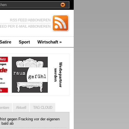
RSS FEED ABBONIEREN
EED PER E-MAIL ABBONIEREN
Satire
Sport
Wirtschaft
»
ntare
Aktuell
TAG CLOUD
rist gegen Fracking vor der eigenen
t bald ab