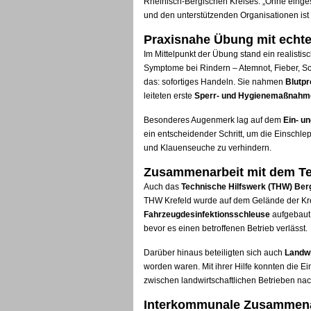
Rheinisch-Bergischen Kreises. „Ohne einge
und den unterstützenden Organisationen ist
Praxisnahe Übung mit echte
Im Mittelpunkt der Übung stand ein realistis
Symptome bei Rindern – Atemnot, Fieber, Sc
das: sofortiges Handeln. Sie nahmen
Blutp
leiteten erste
Sperr- und Hygienemaßnahm
Besonderes Augenmerk lag auf dem
Ein- u
ein entscheidender Schritt, um die Einschle
und Klauenseuche zu verhindern.
Zusammenarbeit mit dem Te
Auch das
Technische Hilfswerk (THW) Ber
THW Krefeld wurde auf dem Gelände der Kre
Fahrzeugdesinfektionsschleuse
aufgebaut.
bevor es einen betroffenen Betrieb verlässt.
Darüber hinaus beteiligten sich auch
Landwi
worden waren. Mit ihrer Hilfe konnten die E
zwischen landwirtschaftlichen Betrieben nac
Interkommunale Zusammenar