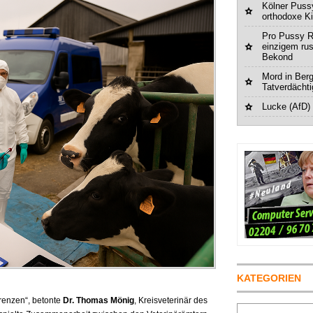
Kölner Pussy
orthodoxe K
Pro Pussy R
einzigem ru
Bekond
Mord in Berg
Tatverdächt
Lucke (AfD)
KATEGORIEN
renzen“, betonte
Dr. Thomas Mönig
, Kreisveterinär des
Suchen