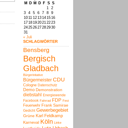
M
D
M
D
F
S
S
1
2
3
4
5
6
7
8
9
10
11
12
13
14
15
16
17
18
19
20
21
22
23
24
25
26
27
28
29
30
31
« Juli
SCHLAGWÖRTER
Bensberg
Bergisch
Gladbach
Bürgerinitative
CDU
Bürgermeister
Cologne
Datenschutz
Demo
Demonstration
diebstahl
Energiewende
FDP
Facebook
Fahrrad
Fest
Frank Samirae
Feuerwehr
Gewerbegebiet
Gedicht
Karl Feldkamp
Grüne
Köln
Karneval
Linke