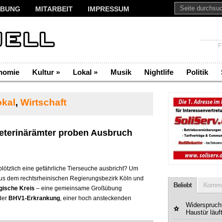
BUNG
MITARBEIT
IMPRESSUM
F
nomie
Kultur
»
Lokal
»
Musik
Nightlife
Politik
okal
,
Wirtschaft
Veterinärämter proben Ausbruch
lötzlich eine gefährliche Tierseuche ausbricht? Um
aus dem rechtsrheinischen Regierungsbezirk Köln und
Beliebt
Komme
gische Kreis
– eine gemeinsame Großübung
 der
BHV1-Erkrankung
, einer hoch ansteckenden
Widerspruchf
Haustür läuf