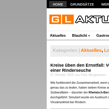
HOME
GRUNDSÄTZE
WER
Aktuelles
Blaulicht
»
Gastro
Kategorien |
Aktuelles
,
L
Kreise üben den Ernstfall: 
einer Rinderseuche
07 Oktober 2025 von Felix Morgenstern
Wie funktioniert die Zusammenarbeit, wenn p
genau das zu testen, haben sieben Kreise 
Südwestfalen – darunter der
Rheinisch-Ber
durchgeführt. Simuliert wurde ein Ausbruch
Viruskrankheit bei Rindern.