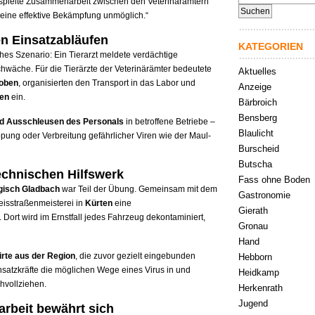
spielte Zusammenarbeit zwischen den Veterinärämtern
nach:
 eine effektive Bekämpfung unmöglich.“
n Einsatzabläufen
KATEGORIEN
ches Szenario: Ein Tierarzt meldete verdächtige
hwäche. Für die Tierärzte der Veterinärämter bedeutete
Aktuelles
roben
, organisierten den Transport in das Labor und
Anzeige
en
ein.
Bärbroich
Bensberg
nd Ausschleusen des Personals
in betroffene Betriebe –
Blaulicht
ppung oder Verbreitung gefährlicher Viren wie der Maul-
Burscheid
Butscha
chnischen Hilfswerk
Fass ohne Boden
gisch Gladbach
war Teil der Übung. Gemeinsam mit dem
Gastronomie
isstraßenmeisterei in
Kürten
eine
Gierath
 Dort wird im Ernstfall jedes Fahrzeug dekontaminiert,
Gronau
Hand
rte aus der Region
, die zuvor gezielt eingebunden
Hebborn
insatzkräfte die möglichen Wege eines Virus in und
Heidkamp
hvollziehen.
Herkenrath
Jugend
beit bewährt sich