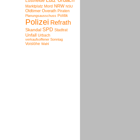
Lutz Urbach
Lustheide
NRW
Marktplatz
Mord
NSU
Oldtimer
Overath
Piraten
Politik
Planungsausschuss
Polizei
Refrath
SPD
Skandal
Stadtrat
Unfall
Urbach
verkaufsoffener Sonntag
Voislöhe
Wahl