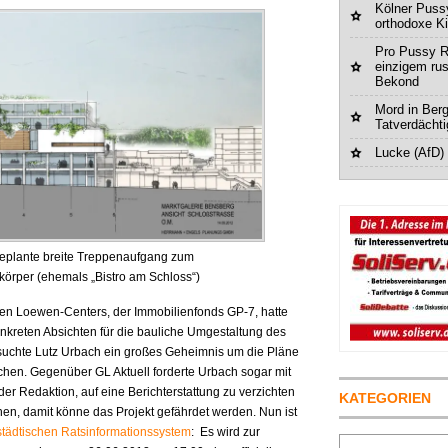
Kölner Pussy
orthodoxe K
Pro Pussy R
einzigem ru
Bekond
Mord in Berg
Tatverdächt
Lucke (AfD)
geplante breite Treppenaufgang zum
örper (ehemals „Bistro am Schloss“)
en Loewen-Centers, der Immobilienfonds GP-7, hatte
onkreten Absichten für die bauliche Umgestaltung des
rsuchte Lutz Urbach ein großes Geheimnis um die Pläne
hen. Gegenüber GL Aktuell forderte Urbach sogar mit
r Redaktion, auf eine Berichterstattung zu verzichten
KATEGORIEN
n, damit könne das Projekt gefährdet werden. Nun ist
 städtischen Ratsinformationssystem
: Es wird zur
Suchen