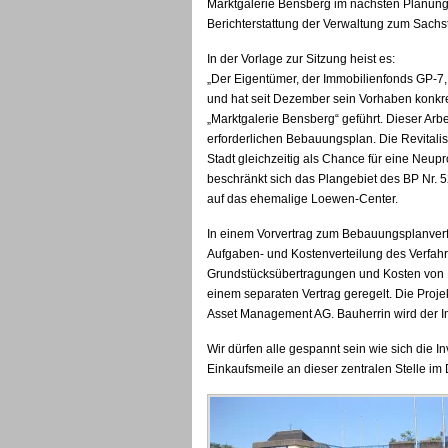
Marktgalerie Bensberg im nächsten Planung
Berichterstattung der Verwaltung zum Sachs
In der Vorlage zur Sitzung heist es:
„Der Eigentümer, der Immobilienfonds GP-7, i
und hat seit Dezember sein Vorhaben konkreti
„Marktgalerie Bensberg“ geführt. Dieser Arb
erforderlichen Bebauungsplan. Die Revital
Stadt gleichzeitig als Chance für eine Neup
beschränkt sich das Plangebiet des BP Nr. 5
auf das ehemalige Loewen-Center.
In einem Vorvertrag zum Bebauungsplanverf
Aufgaben- und Kostenverteilung des Verfahre
Grundstücksübertragungen und Kosten von
einem separaten Vertrag geregelt. Die Proje
Asset Management AG. Bauherrin wird der I
Wir dürfen alle gespannt sein wie sich die 
Einkaufsmeile an dieser zentralen Stelle im D