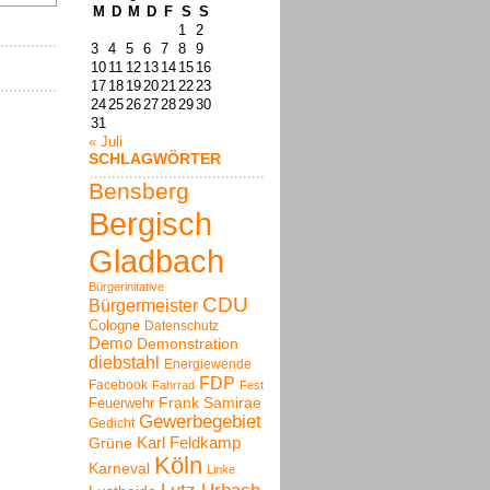
M
D
M
D
F
S
S
1
2
3
4
5
6
7
8
9
10
11
12
13
14
15
16
17
18
19
20
21
22
23
24
25
26
27
28
29
30
31
« Juli
SCHLAGWÖRTER
Bensberg
Bergisch
Gladbach
Bürgerinitative
CDU
Bürgermeister
Cologne
Datenschutz
Demo
Demonstration
diebstahl
Energiewende
FDP
Facebook
Fahrrad
Fest
Frank Samirae
Feuerwehr
Gewerbegebiet
Gedicht
Karl Feldkamp
Grüne
Köln
Karneval
Linke