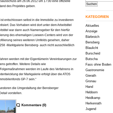
sausschuss am 26.06.2012 um 17:00 eine offizielle
nach:
tand des Projektes geben.
KATEGORIEN
st entschlossen selbst in die Immobilie zu investieren
siert. Das Vorhaben wird dort unter dem Arbeitstitel
Aktuelles
eitstitel war dann auch Namensgeber für den hierfür
Anzeige
isierung des ehemaligen Loewen-Centers wird von der
Bärbroich
rofilierung seines weiteren Umfelds gesehen, daher
Bensberg
258 -Marktgalerie Bensberg- auch nicht ausschließlich
Blaulicht
Burscheid
Butscha
ahren werden mit der Eigentümerin Vereinbarungen zur
ns getroffen. Weitere Details wie
Fass ohne Boden
 Folgemaßnahmen werden im Laufe des Verfahrens in
Gastronomie
ktentwicklung der Markgalerie erfolgt über die ATOS
Gierath
mmobilenfonds GP-7 sein.“
Gronau
Hand
Investoren die Umgestaltung der Bensberger
Hebborn
etail vorstellen.
Heidkamp
Herkenrath
Kommentare (0)
Jugend