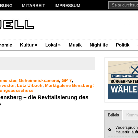
BUNG
MITARBEIT
IMPRESSUM
F
nomie
Kultur
»
Lokal
»
Musik
Nightlife
Politik
rmeister
,
Geheimniskrämerei
,
GP-7
,
nvestor
,
Lutz Urbach
,
Marktgalerie Bensberg;
nungsausschuss
ensberg – die Revitalisierung des
s
Beliebt
Komme
Widerspruchf
Haustür läuf