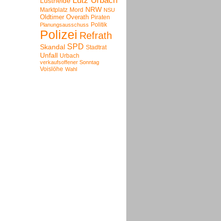
Lutz Urbach
Lustheide
NRW
Marktplatz
Mord
NSU
Oldtimer
Overath
Piraten
Politik
Planungsausschuss
Polizei
Refrath
SPD
Skandal
Stadtrat
Unfall
Urbach
verkaufsoffener Sonntag
Voislöhe
Wahl