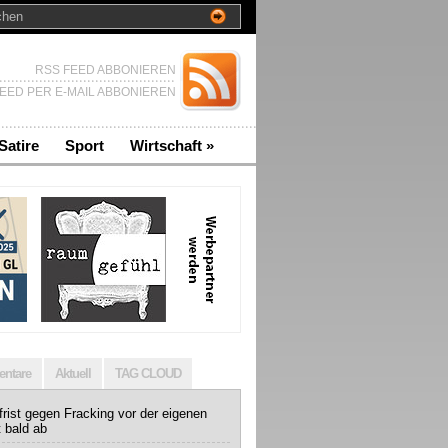
RSS FEED ABBONIEREN
EED PER E-MAIL ABBONIEREN
Satire
Sport
Wirtschaft
»
ntare
Aktuell
TAG CLOUD
rist gegen Fracking vor der eigenen
t bald ab