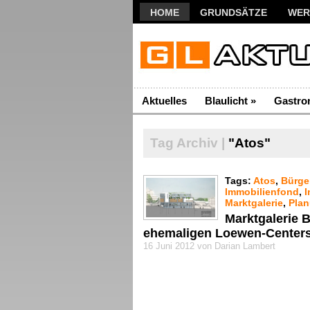
HOME
GRUNDSÄTZE
WER
Aktuelles
Blaulicht
»
Gastro
Tag Archiv |
"Atos"
Tags:
Atos
,
Bürge
Immobilienfond
,
I
Marktgalerie
,
Pla
Marktgalerie B
ehemaligen Loewen-Center
16 Juni 2012 von Darian Lambert