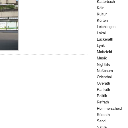
Katterbach
Köln
Kultur
Kürten
Leichlingen
Lokal
Lückerath
Lyrik
Moitzfeld
Musik
Nightlife
Nußbaum
Odenthal
Overath
Paffrath
Politik
Refrath
Rommerscheid
Rösrath
Sand
Satire