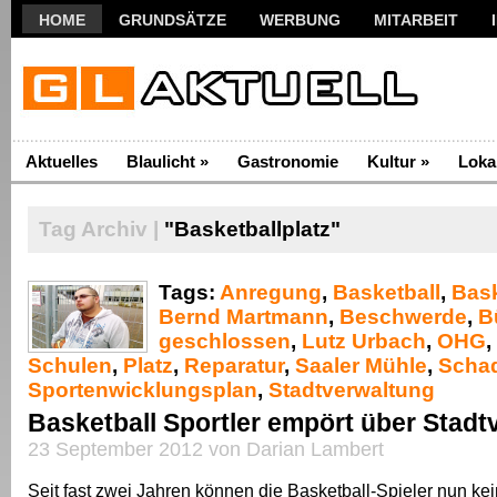
HOME
GRUNDSÄTZE
WERBUNG
MITARBEIT
Aktuelles
Blaulicht
»
Gastronomie
Kultur
»
Loka
Tag Archiv |
"Basketballplatz"
Tags:
Anregung
,
Basketball
,
Bask
Bernd Martmann
,
Beschwerde
,
B
geschlossen
,
Lutz Urbach
,
OHG
,
Schulen
,
Platz
,
Reparatur
,
Saaler Mühle
,
Scha
Sportenwicklungsplan
,
Stadtverwaltung
Basketball Sportler empört über Stadt
23 September 2012 von Darian Lambert
Seit fast zwei Jahren können die Basketball-Spieler nun ke