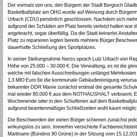
Der vormals von uns, den Bürgern der Stadt Bergisch Glad
Basketballplatz am OHG wurde auf Weisung durch Bürgerme
Urbach (CDU) persönlich geschlossen. Nachdem sich mehre
aufgrund der Schäden am Platz bereits verletzt hatten war di
angebracht, sogar überfällig. Da die Stadt keinerlei Anstal
Platz zu reparieren legten bereits mehrere Bürger Beschwe
dauerhafte Schließung des Sportplatzes.
In seiner Stellungnahme hierzu sprach Lutz Urbach von Rep
Höhe von 25.000 – 30.000 €. Die Verwaltung, es ist die gle
welche mit falschen Ausschreibungen unlängst Mehrkosten 
1,3 MIO Euro für die kommunale Gebäudereinigung verursa
bekannter DDR Manie zunächst erstmal die gesamte Schul
mal wieder 80.000 € aus dem NOTHAUSHALT verbrannt. E
Wochenende oder in den Schulferien auf dem Basketballpla
aufgrund beamtenmäßiger Schließzeiten wohl kaum möglich
Die Beschwerden der vielen Bürger schienen zunächst jedo
wirkungslos zu sein. Immerhin versicherte Fachbereichtslei
Martmann (Bündnis 90 Grüne) in der Sitzung vom 15.12.201