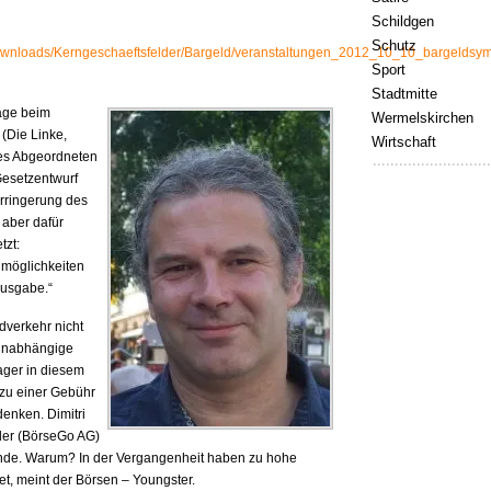
Schildgen
Schutz
ownloads/Kerngeschaeftsfelder/Bargeld/veranstaltungen_2012_10_10_bargelds
Sport
Stadtmitte
age beim
Wermelskirchen
(Die Linke,
Wirtschaft
des Abgeordneten
Gesetzentwurf
Verringerung des
 aber dafür
tzt:
lmöglichkeiten
ausgabe.“
dverkehr nicht
 unabhängige
ager in diesem
 zu einer Gebühr
enken. Dimitri
er (BörseGo AG)
ände. Warum? In der Vergangenheit haben zu hohe
, meint der Börsen – Youngster.