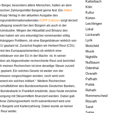
Katterbach
e Bürger, besonders ältere Menschen, halten an dem
Köln
sischen Zahlungsmittel Bargeld gerne fest. Ein
Artikel
Kultur
Kopp Verlag in der aktuellen Ausgabe des
Kürten
ergrundinformationsdienstes
KOPP Exklusiv
sorgt derzeit
Leichlingen
Aufregung sowohl bei den Bürgern als auch in der
Lokal
nzindustrie. Wegen der Aktualität und Brisanz des
Lückerath
as haben wir uns erkundigt bei voneinander völlig
Lyrik
hängigen Politikern, ob eine Bargeldsteuer wirklich von
EU geplant ist. Zunächst fragten wir Herbert Reul (CDU,
Moitzfeld
lied des Europaparlamentes) ob wirklich eine
Musik
eldsteuer von der EU in der Mache ist. In seiner
Nightlife
tion als Abgeordneter recherchierte Reul und berichtet:
Nußbaum
h meinen Recherchen ist eine derartige Steuer zurzeit
Odenthal
t geplant. Ein solches Gesetz ist weder von der
Overath
ission vorgeschlagen worden, noch wird vom
Paffrath
ament ein solches initiiert.“ Weitere Recherchen
Politik
eschäftsführer des Bundesverbands Deutscher Banken,
Refrath
 Bundesbank in Frankfurt erwähnte, dass heute einzelne
Rommerscheid
orgung mit Steuermitteln finanziert werden. Dabei gab
lose Zahlungsverkehr nicht subventioniert wird und
Rösrath
en Bargeld und Kartenzahlung. Dabei wurde an keiner
Sand
 Reul weiter.
Satire