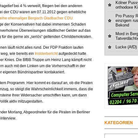
Kölner Pussy
getief bei 4 % verweilt, fliegen bei den anderen
orthodoxe K
 Bei der CDU waren am 07.11.2012 gegen erhebliche
Pro Pussy R
Reihe ehemaliger Bergisch Gladbacher CDU
einzigem ru
age der Konservativen hat dabei immensen Schaden
Bekond
unverholene Überweisungen städtischer Gelder auf das
Mord in Berg
 für die gerne als „seriös“ geltenden Christdemokraten.
Tatverdächt
Lucke (AfD)
nen läuft nicht alles rund. Der FDP Fraktion laufen
 weg, wie bereits ein
Insiderbericht
aufgedeckt hatte.
der Knies. Die BfBB Truppe um Heinz Lang kämpft nicht
 auch mit den Linken um die Vorherrschafft in der
r eigenen Bündnispartner kontakariert.
dem Programm. Hier kommt es darauf an, ob die Piraten
inzug, so steigt die Wahrscheinlichkeit immens, dass die
ersteine Ihrer Widersacher umschiffen kann, um dann
litik aktiv mitzugestalten.
nder Morlang, Abgeordneter für die Piraten im Berliner
interview.
KATEGORIEN
Suchen