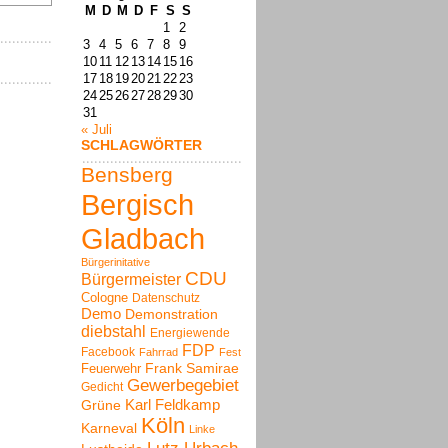
M
D
M
D
F
S
S
1
2
3
4
5
6
7
8
9
10
11
12
13
14
15
16
17
18
19
20
21
22
23
24
25
26
27
28
29
30
31
« Juli
SCHLAGWÖRTER
Bensberg
Bergisch
Gladbach
Bürgerinitative
CDU
Bürgermeister
Cologne
Datenschutz
Demo
Demonstration
diebstahl
Energiewende
FDP
Facebook
Fahrrad
Fest
Frank Samirae
Feuerwehr
Gewerbegebiet
Gedicht
Karl Feldkamp
Grüne
Köln
Karneval
Linke