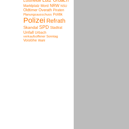
Lutz Urbach
Lustheide
NRW
Marktplatz
Mord
NSU
Oldtimer
Overath
Piraten
Politik
Planungsausschuss
Polizei
Refrath
SPD
Skandal
Stadtrat
Unfall
Urbach
verkaufsoffener Sonntag
Voislöhe
Wahl