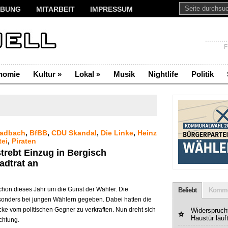
BUNG
MITARBEIT
IMPRESSUM
F
nomie
Kultur
»
Lokal
»
Musik
Nightlife
Politik
ladbach
,
BfBB
,
CDU Skandal
,
Die Linke
,
Heinz
tei
,
Piraten
strebt Einzug in Bergisch
adtrat an
chon dieses Jahr um die Gunst der Wähler. Die
Beliebt
Komme
sonders bei jungen Wählern gegeben. Dabei hatten die
cke vom politischen Gegner zu verkraften. Nun dreht sich
Widerspruchf
Haustür läuf
chtung.