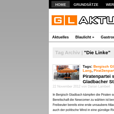
HOME
GRUNDSÄTZE
WER
Aktuelles
Blaulicht
»
Gastro
Tag Archiv |
"Die Linke"
Tags:
Bergisch G
Lang
,
Pirat3enpar
Piratenpartei 
Gladbacher St
22 November 2012 von Darian Lambert
In Bergisch Gladbach kämpfen die Piraten s
Bereitschaft die Newcomer zu wählen ist be
Freibeuter bereits eine erste unsaubere Atta
auch der politische Wind in eine günstige Ri