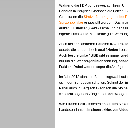
Während die FDP bundesweit auf Ihrem Umfra
Parteien in Bergisch Gladbach die Fetzen.
Geldstrafen die
Strafverfahren gegen eine 
Spitzenpolitiker
eingestellt worden. Das Im
erlitten. Lustreisen, Geldwäsche und ganz 
eigene Privatkonto, sind keine gute Werbung
Auch bei den kleineren Parteien bzw. Fraktio
gerade die jungen, hoch qualifizierten Leute
Auch bei die Linke / BfBB gibt es immer wie
nur um die Wassergebührensenkung, sondern
Fraktion. Dabei werden sogar die Anträge de
Im Jahr 2013 steht die Bundestagswahl auf 
es in den Bundestag schaffen. Gelingt der E
Partei auch in Bergisch Gladbach die Stolp
vielleicht sogar als Zünglein an der Waage Po
Wie Piraten Politik machen erklärt uns Alexa
Landesparlament in einem exklusiven Video