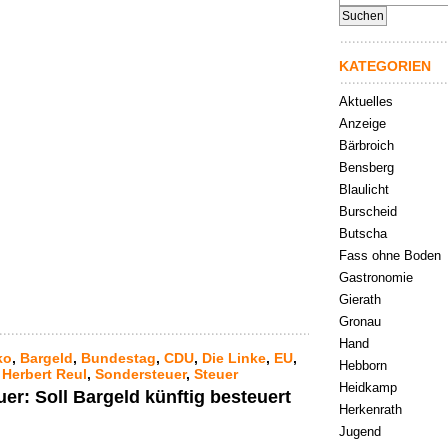
nach:
KATEGORIEN
Aktuelles
Anzeige
Bärbroich
Bensberg
Blaulicht
Burscheid
Butscha
Fass ohne Boden
Gastronomie
Gierath
Gronau
Hand
ko
,
Bargeld
,
Bundestag
,
CDU
,
Die Linke
,
EU
,
Hebborn
,
Herbert Reul
,
Sondersteuer
,
Steuer
Heidkamp
er: Soll Bargeld künftig besteuert
Herkenrath
Jugend