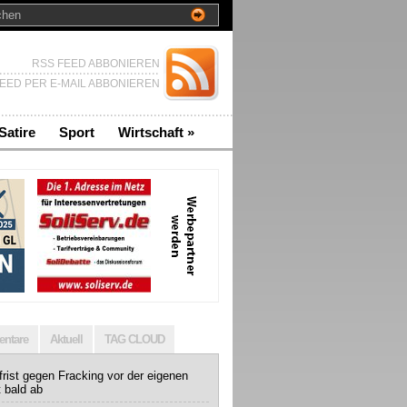
RSS FEED ABBONIEREN
EED PER E-MAIL ABBONIEREN
Satire
Sport
Wirtschaft
»
ntare
Aktuell
TAG CLOUD
rist gegen Fracking vor der eigenen
t bald ab