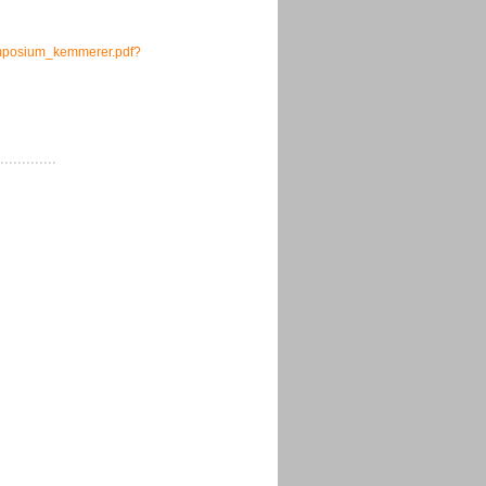
ymposium_kemmerer.pdf?