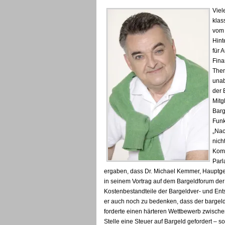
Viel
klas
vom 
Hint
für 
Fina
Them
unab
der 
Mitg
Barg
Funk
„Nac
nich
Komm
Parl
ergaben, dass Dr. Michael Kemmer, Hauptg
in seinem Vortrag auf dem Bargeldforum der
Kostenbestandteile der Bargeldver- und Ents
er auch noch zu bedenken, dass der bargeld
forderte einen härteren Wettbewerb zwisch
Stelle eine Steuer auf Bargeld gefordert – so