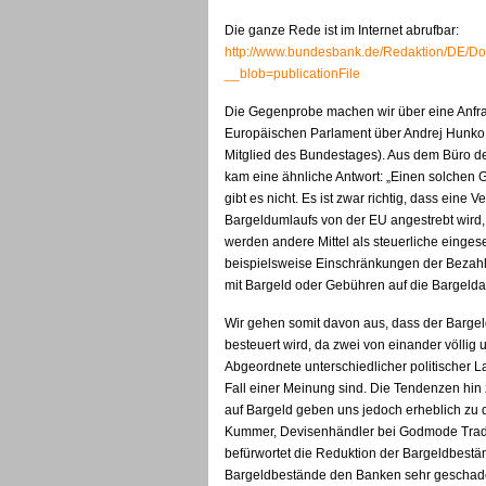
Die ganze Rede ist im Internet abrufbar:
http://www.bundesbank.de/Redaktion/DE/D
__blob=publicationFile
Die Gegenprobe machen wir über eine Anfr
Europäischen Parlament über Andrej Hunko 
Mitglied des Bundestages). Aus dem Büro 
kam eine ähnliche Antwort: „Einen solchen 
gibt es nicht. Es ist zwar richtig, dass eine 
Bargeldumlaufs von der EU angestrebt wird,
werden andere Mittel als steuerliche eingese
beispielsweise Einschränkungen der Bezah
mit Bargeld oder Gebühren auf die Bargeld
Wir gehen somit davon aus, dass der Bargel
besteuert wird, da zwei von einander völlig
Abgeordnete unterschiedlicher politischer L
Fall einer Meinung sind. Die Tendenzen hin
auf Bargeld geben uns jedoch erheblich zu d
Kummer, Devisenhändler bei Godmode Trad
befürwortet die Reduktion der Bargeldbest
Bargeldbestände den Banken sehr geschadet