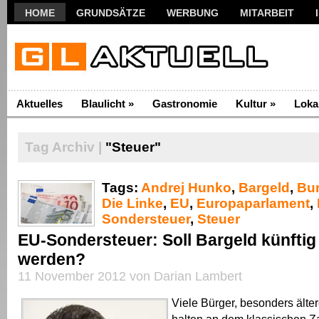
HOME
GRUNDSÄTZE
WERBUNG
MITARBEIT
Aktuelles
Blaulicht
»
Gastronomie
Kultur
»
Loka
Tag Archiv |
"Steuer"
Tags:
Andrej Hunko
,
Bargeld
,
Bu
Die Linke
,
EU
,
Europaparlament
,
Sondersteuer
,
Steuer
EU-Sondersteuer: Soll Bargeld künftig
werden?
11 November 2012 von Darian Lambert
Viele Bürger, besonders ält