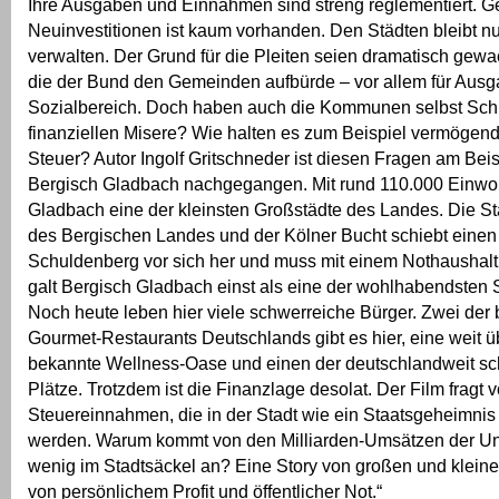
Ihre Ausgaben und Einnahmen sind streng reglementiert. Ge
Neuinvestitionen ist kaum vorhanden. Den Städten bleibt n
verwalten. Der Grund für die Pleiten seien dramatisch gew
die der Bund den Gemeinden aufbürde – vor allem für Aus
Sozialbereich. Doch haben auch die Kommunen selbst Sch
finanziellen Misere? Wie halten es zum Beispiel vermögend
Steuer? Autor Ingolf Gritschneder ist diesen Fragen am Beis
Bergisch Gladbach nachgegangen. Mit rund 110.000 Einwoh
Gladbach eine der kleinsten Großstädte des Landes. Die S
des Bergischen Landes und der Kölner Bucht schiebt einen 
Schuldenberg vor sich her und muss mit einem Nothaushalt
galt Bergisch Gladbach einst als eine der wohlhabendsten 
Noch heute leben hier viele schwerreiche Bürger. Zwei der
Gourmet-Restaurants Deutschlands gibt es hier, eine weit 
bekannte Wellness-Oase und einen der deutschlandweit sc
Plätze. Trotzdem ist die Finanzlage desolat. Der Film fragt 
Steuereinnahmen, die in der Stadt wie ein Staatsgeheimnis
werden. Warum kommt von den Milliarden-Umsätzen der U
wenig im Stadtsäckel an? Eine Story von großen und klein
von persönlichem Profit und öffentlicher Not.“