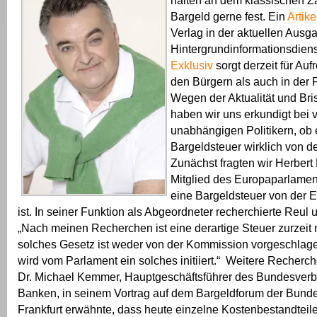
halten an dem klassischen Z
Bargeld gerne fest. Ein
Artike
Verlag in der aktuellen Ausg
Hintergrundinformationsdien
Exklusiv
sorgt derzeit für Au
den Bürgern als auch in der F
Wegen der Aktualität und Br
haben wir uns erkundigt bei 
unabhängigen Politikern, ob 
Bargeldsteuer wirklich von de
Zunächst fragten wir Herbert
Mitglied des Europaparlament
eine Bargeldsteuer von der 
ist. In seiner Funktion als Abgeordneter recherchierte Reul u
„Nach meinen Recherchen ist eine derartige Steuer zurzeit n
solches Gesetz ist weder von der Kommission vorgeschlag
wird vom Parlament ein solches initiiert.“ Weitere Recherc
Dr. Michael Kemmer, Hauptgeschäftsführer des Bundesver
Banken, in seinem Vortrag auf dem Bargeldforum der Bund
Frankfurt erwähnte, dass heute einzelne Kostenbestandteile