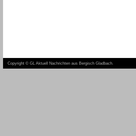
Copyright ©
GL Aktuell Nachrichten aus Bergisch Gladbach
.