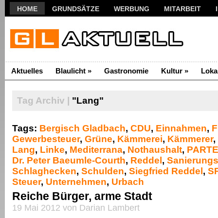
HOME
GRUNDSÄTZE
WERBUNG
MITARBEIT
Aktuelles
Blaulicht
»
Gastronomie
Kultur
»
Loka
Tag Archiv |
"Lang"
Tags:
Bergisch Gladbach
,
CDU
,
Einnahmen
,
F
Gewerbesteuer
,
Grüne
,
Kämmerei
,
Kämmerer
,
Lang
,
Linke
,
Mediterrana
,
Nothaushalt
,
PARTE
Dr. Peter Baeumle-Courth
,
Reddel
,
Sanierungsf
Schlaghecken
,
Schulden
,
Siegfried Reddel
,
S
Steuer
,
Unternehmen
,
Urbach
Reiche Bürger, arme Stadt
19 Mai 2012 von Darian Lambert