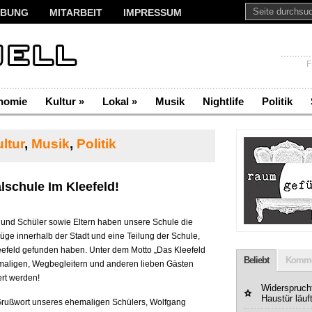
BUNG
MITARBEIT
IMPRESSUM
F
nomie
Kultur
»
Lokal
»
Musik
Nightlife
Politik
ltur
,
Musik
,
Politik
lschule Im Kleefeld!
 und Schüler sowie Eltern haben unsere Schule die
üge innerhalb der Stadt und eine Teilung der Schule,
leefeld gefunden haben. Unter dem Motto „Das Kleefeld
Beliebt
Komme
emaligen, Wegbegleitern und anderen lieben Gästen
ert werden!
Widerspruchf
Haustür läuf
 Grußwort unseres ehemaligen Schülers, Wolfgang