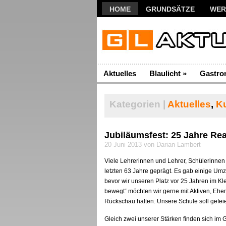
HOME
GRUNDSÄTZE
WER
Aktuelles
Blaulicht
»
Gastro
Kategorien |
Aktuelles
,
Ku
Jubiläumsfest: 25 Jahre Rea
20 Juni 2013 von Darian Lambert
Viele Lehrerinnen und Lehrer, Schülerinnen
letzten 63 Jahre geprägt. Es gab einige Umz
bevor wir unseren Platz vor 25 Jahren im K
bewegt“ möchten wir gerne mit Aktiven, Eh
Rückschau halten. Unsere Schule soll gefei
Gleich zwei unserer Stärken finden sich im