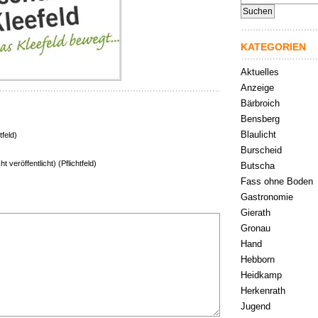
nach:
KATEGORIEN
Aktuelles
Anzeige
Bärbroich
Bensberg
Blaulicht
tfeld)
Burscheid
ht veröffentlicht) (Pflichtfeld)
Butscha
Fass ohne Boden
Gastronomie
Gierath
Gronau
Hand
Hebborn
Heidkamp
Herkenrath
Jugend