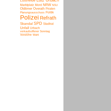
Lutz Urbach
Lustheide
NRW
Marktplatz
Mord
NSU
Oldtimer
Overath
Piraten
Politik
Planungsausschuss
Polizei
Refrath
SPD
Skandal
Stadtrat
Unfall
Urbach
verkaufsoffener Sonntag
Voislöhe
Wahl