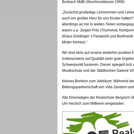
Bosbach MdB (Abschlussklasse 1968):
„Zunächst großartige Lehrerinnen und Lehrer
auch ein großes Herz für uns Kinder hatten!
allerdings an mir in weiten Teilen vorbeige
waren u.a. Jürgen Fritz (Triumvirat, Komponi
(Klaus Doldinger`s Passport) und Burkhardt 
Mister Kirmes).“
Wir sind stolz auf unsere weiterhin positive 
insbesondere auf Qualität (sehr gute Erge
Schwerpunkt basieren. Dieser spiegelt sich
Musikschule und der Städtischen Galerie Vil
Kleines Bonbon zum Jubiläum: Während der 
Bildungspartnerschaft von Villa Zanders und 
Alle Ehemaligen der Realschule Bergisch Gl
Uhr herzlich zum Mitfeiern eingeladen.