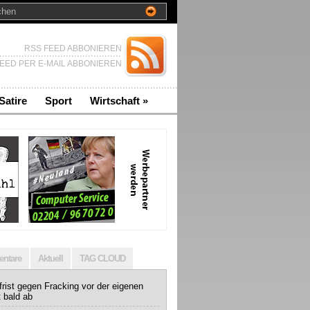
RSS FEED ABBONIEREN
EED PER E-MAIL ABBONIEREN
Satire
Sport
Wirtschaft
»
ntare
Aktuell
TAG CLOUD
rist gegen Fracking vor der eigenen
t bald ab