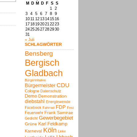
M
D
M
D
F
S
S
1
2
3
4
5
6
7
8
9
10
11
12
13
14
15
16
17
18
19
20
21
22
23
24
25
26
27
28
29
30
31
« Juli
SCHLAGWÖRTER
Bensberg
Bergisch
Gladbach
Bürgerinitative
CDU
Bürgermeister
Cologne
Datenschutz
Demo
Demonstration
diebstahl
Energiewende
FDP
Facebook
Fahrrad
Fest
Frank Samirae
Feuerwehr
Gewerbegebiet
Gedicht
Karl Feldkamp
Grüne
Köln
Karneval
Linke