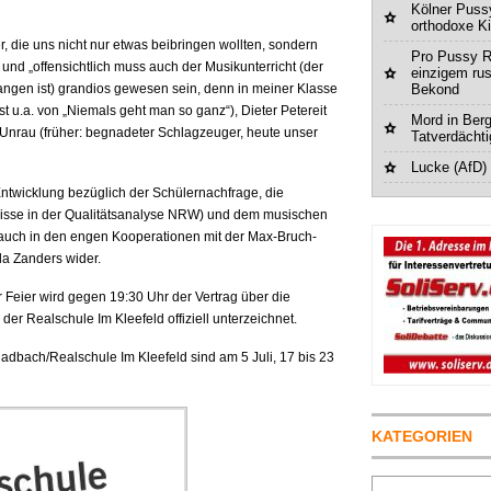
Kölner Pussy
orthodoxe K
, die uns nicht nur etwas beibringen wollten, sondern
Pro Pussy R
“ und „offensichtlich muss auch der Musikunterricht (der
einzigem ru
gangen ist) grandios gewesen sein, denn in meiner Klasse
Bekond
st u.a. von „Niemals geht man so ganz“), Dieter Petereit
Mord in Berg
Unrau (früher: begnadeter Schlagzeuger, heute unser
Tatverdächt
Lucke (AfD)
Entwicklung bezüglich der Schülernachfrage, die
bnisse in der Qualitätsanalyse NRW) und dem musischen
 auch in den engen Kooperationen mit der Max-Bruch-
la Zanders wider.
Feier wird gegen 19:30 Uhr der Vertrag über die
der Realschule Im Kleefeld offiziell unterzeichnet.
adbach/Realschule Im Kleefeld sind am 5 Juli, 17 bis 23
KATEGORIEN
Suchen