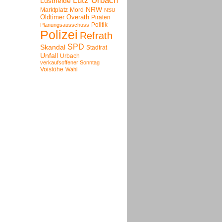
Lutz Urbach
Lustheide
NRW
Marktplatz
Mord
NSU
Oldtimer
Overath
Piraten
Politik
Planungsausschuss
Polizei
Refrath
SPD
Skandal
Stadtrat
Unfall
Urbach
verkaufsoffener Sonntag
Voislöhe
Wahl