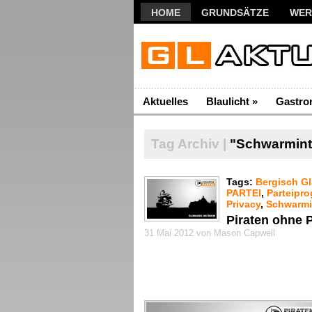
HOME
GRUNDSÄTZE
WER
Aktuelles
Blaulicht
»
Gastro
Tag Archiv |
"Schwarminte
Tags:
Bergisch G
PARTEI
,
Parteipr
Privacy
,
Schwarmi
Piraten ohne 
31 Mai 2012 von Mason Capwell