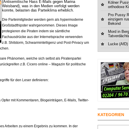
(Antisemitische Hass E-Mails gegen Marina
Kölner Pussy
Weisband), was in den Medien verfolgt werden
orthodoxe K
konnte, belasten das Parteiklima erheblich.
Pro Pussy R
einzigem ru
Die Parteimitglieder werden gern als hypermoderne
Bekond
Großstadthipster wahrgenommen. Dieses Image
protegieren die Piraten indem sie sämtliche
Mord in Berg
Tatverdächt
Fachausdrücke aus der Internetsprache verwenden
z.B. Shitstorm, Schwarmintelligenz und Post-Privacy um
Lucke (AfD)
uchen.
are Phänomen, welche sich selbst als Piratenpartei
urückgreifen z.B. Cicero online – Magazin für politische
griffe für den Leser definieren:
 Opfer mit Kommentaren, Blogeinträgen, E-Mails, Twitter-
KATEGORIEN
s Arbeiten zu einem Ergebnis zu kommen. In der
Suchen