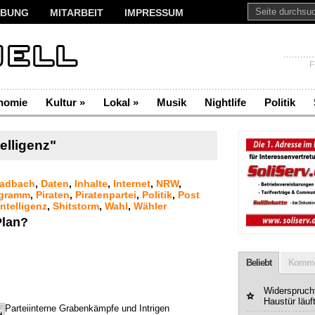
BUNG
MITARBEIT
IMPRESSUM
F
nomie
Kultur
»
Lokal
»
Musik
Nightlife
Politik
lligenz"
ladbach
,
Daten
,
Inhalte
,
Internet
,
NRW
,
ogramm
,
Piraten
,
Piratenpartei
,
Politik
,
Post
ntelligenz
,
Shitstorm
,
Wahl
,
Wähler
Plan?
Beliebt
Komme
Widerspruchf
Haustür läuf
Parteiinterne Grabenkämpfe und Intrigen