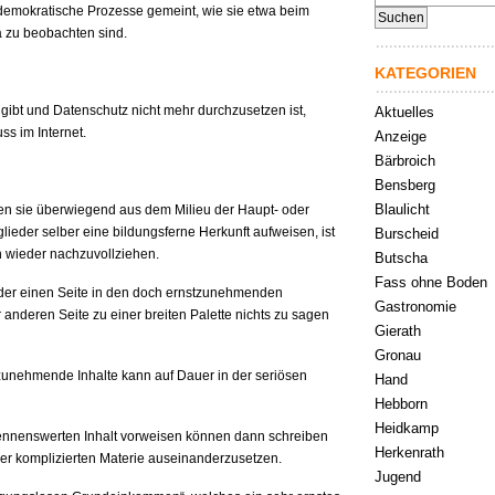
nach:
demokratische Prozesse gemeint, wie sie etwa beim
a zu beobachten sind.
KATEGORIEN
gibt und Datenschutz nicht mehr durchzusetzen ist,
Aktuelles
ss im Internet.
Anzeige
Bärbroich
Bensberg
Blaulicht
ren sie überwiegend aus dem Milieu der Haupt- oder
lieder selber eine bildungsferne Herkunft aufweisen, ist
Burscheid
on wieder nachzuvollziehen.
Butscha
Fass ohne Boden
f der einen Seite in den doch ernstzunehmenden
Gastronomie
r anderen Seite zu einer breiten Palette nichts zu sagen
Gierath
Gronau
zunehmende Inhalte kann auf Dauer in der seriösen
Hand
Hebborn
Heidkamp
ennenswerten Inhalt vorweisen können dann schreiben
Herkenrath
t der komplizierten Materie auseinanderzusetzen.
Jugend