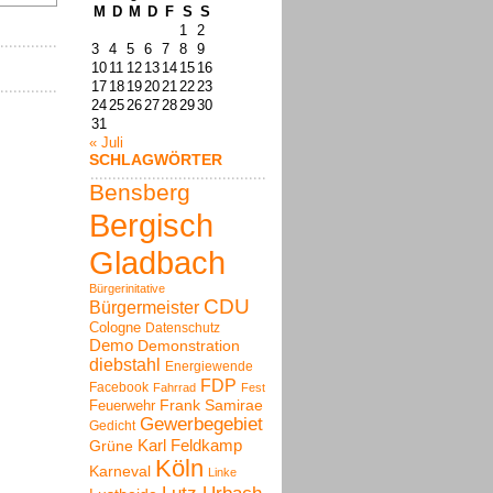
M
D
M
D
F
S
S
1
2
3
4
5
6
7
8
9
10
11
12
13
14
15
16
17
18
19
20
21
22
23
24
25
26
27
28
29
30
31
« Juli
SCHLAGWÖRTER
Bensberg
Bergisch
Gladbach
Bürgerinitative
CDU
Bürgermeister
Cologne
Datenschutz
Demo
Demonstration
diebstahl
Energiewende
FDP
Facebook
Fahrrad
Fest
Frank Samirae
Feuerwehr
Gewerbegebiet
Gedicht
Karl Feldkamp
Grüne
Köln
Karneval
Linke