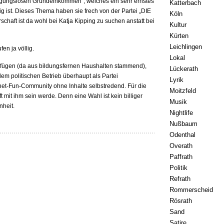
dingungslosen Grundeinkommen“, welches ein sehr ernstes
Katterbach
ig ist. Dieses Thema haben sie frech von der Partei „DIE
Köln
chaft ist da wohl bei Katja Kipping zu suchen anstatt bei
Kultur
Kürten
Leichlingen
en ja völlig.
Lokal
erfügen (da aus bildungsfernen Haushalten stammend),
Lückerath
 dem politischen Betrieb überhaupt als Partei
Lyrik
net-Fun-Community ohne Inhalte selbstredend. Für die
Moitzfeld
t mit ihm sein werde. Denn eine Wahl ist kein billiger
Musik
nheit.
Nightlife
Nußbaum
Odenthal
Overath
Paffrath
Politik
Refrath
Rommerscheid
Rösrath
Sand
Satire