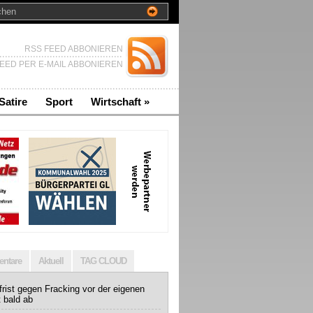
RSS FEED ABBONIEREN
EED PER E-MAIL ABBONIEREN
Satire
Sport
Wirtschaft
»
ntare
Aktuell
TAG CLOUD
rist gegen Fracking vor der eigenen
t bald ab