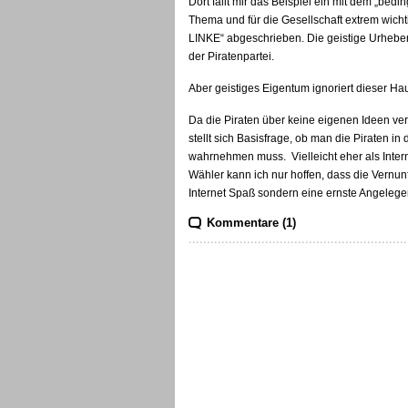
Dort fällt mir das Beispiel ein mit dem „be
Thema und für die Gesellschaft extrem wicht
LINKE“ abgeschrieben. Die geistige Urhebers
der Piratenpartei.
Aber geistiges Eigentum ignoriert dieser Hauf
Da die Piraten über keine eigenen Ideen v
stellt sich Basisfrage, ob man die Piraten in
wahrnehmen muss. Vielleicht eher als Inter
Wähler kann ich nur hoffen, dass die Vernunf
Internet Spaß sondern eine ernste Angelege
Kommentare (1)