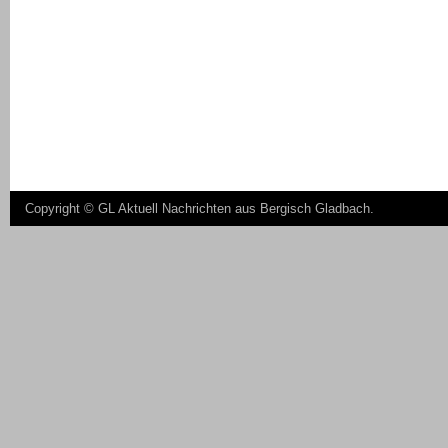
Copyright ©
GL Aktuell Nachrichten aus Bergisch Gladbach
.