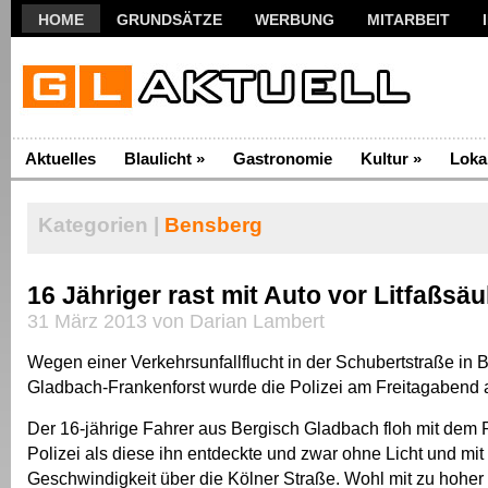
HOME
GRUNDSÄTZE
WERBUNG
MITARBEIT
Aktuelles
Blaulicht
»
Gastronomie
Kultur
»
Loka
Kategorien |
Bensberg
16 Jähriger rast mit Auto vor Litfaßsäu
31 März 2013 von Darian Lambert
Wegen einer Verkehrsunfallflucht in der Schubertstraße in 
Gladbach-Frankenforst wurde die Polizei am Freitagabend a
Der 16-jährige Fahrer aus Bergisch Gladbach floh mit dem
Polizei als diese ihn entdeckte und zwar ohne Licht und mit
Geschwindigkeit über die Kölner Straße. Wohl mit zu hoher