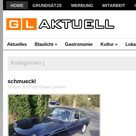
HOME
GRUNDSÄTZE
WERBUNG
MITARBEIT
Aktuelles
Blaulicht
»
Gastronomie
Kultur
»
Loka
Kategorien |
schmueckl
10 April 2013 von Darian Lambert