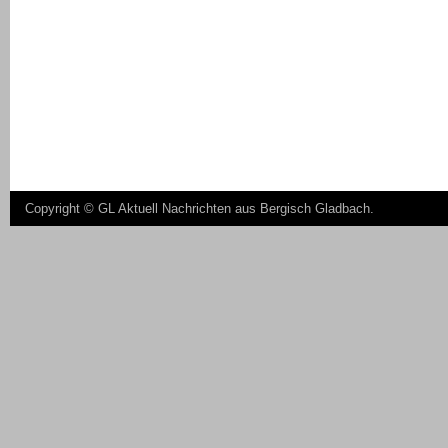
Copyright ©
GL Aktuell Nachrichten aus Bergisch Gladbach
.