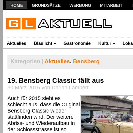
HOME
GRUNDSÄTZE
WERBUNG
MITARBEIT
Aktuelles
Blaulicht
»
Gastronomie
Kultur
»
Loka
Kategorien |
Aktuelles
,
Bensberg
19. Bensberg Classic fällt aus
30 März 2015 von Darian Lambert
Auch für 2015 sieht es
schlecht aus, dass die Original
Bensberg Classic wieder
stattfinden wird. Der weitere
Abriss- und Wiederaufbau in
der Schlossstrasse ist so