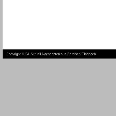
Copyright ©
GL Aktuell Nachrichten aus Bergisch Gladbach
.