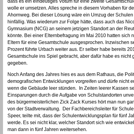
dass es ein eindeutiges Votum für eine zweite Gesamtschul
wolle er umsetzen. Alles spreche in diesem Vorhaben für d
Ahornweg. Bei dieser Lösung wäre ein Umzug der Schulen
hinfällig. Was wiederum zur Folge hätte, dass auch das Ni
Gymnasium (NCG) an seinem jetzigen Standort an der Reut
könnte. Bei einer Elternbefragung im Mai 2010 hatten sich 
Eltern für eine Gesamtschule ausgesprochen. Inzwischen s
Prozent führte Urbach weiter aus. Er selber habe bereits 20
Gesamtschule ins Spiel gebracht, aber dafür habe es nicht
gegeben.
Noch Anfang des Jahres hies es aus dem Rathaus, die Poli
demografischen Entwicklungen vorgreifen und dürfe nicht er
wenn die Gebäude leer stünden. In Zeiten leerer Kassen se
Einsparungen durch die Aufgabe von Schulstandorten unver
des bürgermeisterlichen Zick Zack Kurses hört man nun g
von der Stadtverwaltung. Der Fachbereichsleiter für Schulen
Speer, teilte mit, dass der Schulentwicklungsplan für fünf J
werde. Es sei nicht klar, welcher Standort sich wie entwick
man dann in fünf Jahren weitersehen.