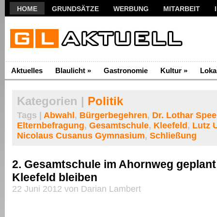
HOME
GRUNDSÄTZE
WERBUNG
MITARBEIT
Aktuelles
Blaulicht
»
Gastronomie
Kultur
»
Loka
Kategorien |
Politik
Tags |
Abwahl
,
Bürgerbegehren
,
Dr. Lothar Spee
Elternbefragung
,
Gesamtschule
,
Kleefeld
,
Lutz 
Nicolaus Cusanus Gymnasium
,
Schließung
2. Gesamtschule im Ahornweg geplan
Kleefeld bleiben
22 Juni 2012 von Darian Lambert