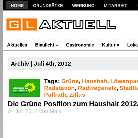
HOME
GRUNDSÄTZE
WERBUNG
MITARBEIT
Aktuelles
Blaulicht
»
Gastronomie
Kultur
»
Loka
Archiv | Juli 4th, 2012
Tags:
Grüne
,
Haushalt
,
Löwenpa
Radstation
,
Radwegenetz
,
Stadtt
Paffrath
,
Ziffus
Die Grüne Position zum Haushalt 2012
04 Juli 2012 von Maik