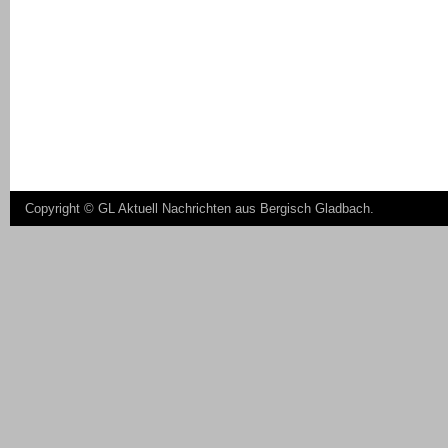
Copyright ©
GL Aktuell Nachrichten aus Bergisch Gladbach
.